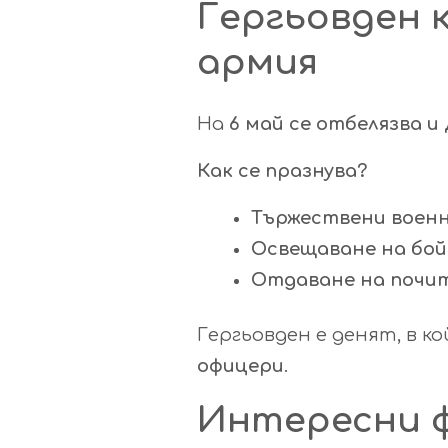
Гергьовден 
армия
На
6 май се отбелязва 
Как се празнува?
Тържествени воен
Освещаване на бо
Отдаване на почит
Гергьовден е денят, в к
офицери
.
Интересни ф