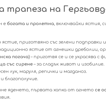
 трапеза на Гергьовд
н е
богата и пролетна
, включвайки ястия, 
 ястие, приготвяно със зелени подправки и
адиционно ястие от агнешки дреболии, ори
нска погача)
– приготвя се и се украсява с 
ца със сирене
– за сладък живот и изобилие.
есен лук, маруля, репички и магданоз.
 и благополучие.
чне яденето, първата хапка от агнето
се о
овия.