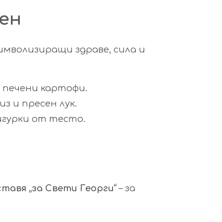
ен
символизиращи здраве, сила и
 печени картофи.
з и пресен лук.
фигурки от тесто.
ставя „за Свети Георги“
– за