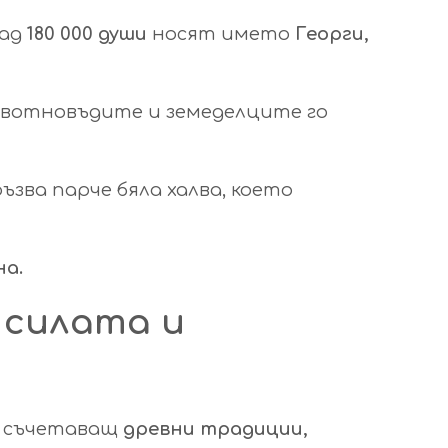
ад
180 000 души
носят името
Георги,
ивотновъдите и земеделците го
ъзва парче бяла халва, което
на.
 силата и
, съчетаващ
древни традиции,