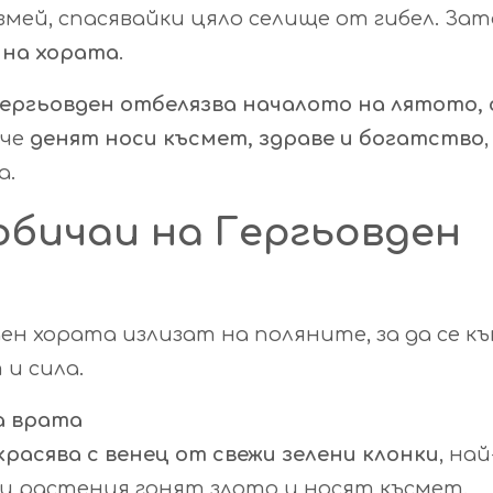
змей, спасявайки цяло селище от гибел. За
 на хората
.
ергьовден отбелязва началото на лятото,
 че
денят носи късмет, здраве и богатство
а.
обичаи на Гергьовден
ен хората излизат на поляните, за да се 
 и сила.
а врата
красява с венец от свежи зелени клонки
, на
тези растения гонят злото и носят късмет.