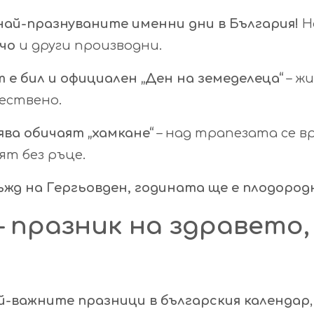
най-празнуваните именни дни в България!
Н
нчо
и други производни.
е бил и официален „Ден на земеделеца“
– ж
ествено.
ява обичаят „хамкане“
– над трапезата се вр
ят без ръце.
дъжд на Гергьовден, годината ще е плодород
– празник на здравето,
й-важните празници в българския календар