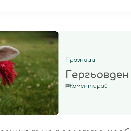
Празници
Гергьовден
on
Коментирай
Гергьов