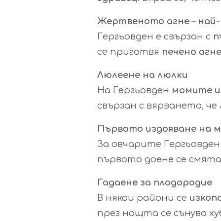
Жертвеното агне – най
Гергьовден е свързан с
п
се приготвя
печено агн
Люлеене на люлки
На Гергьовден
момите и 
свързан с вярването, ч
Първото издояване на 
За овчарите Гергьовден
първото доене се смята
Гадаене за плодородие
В някои райони се
изкоп
през нощта се сънува ху