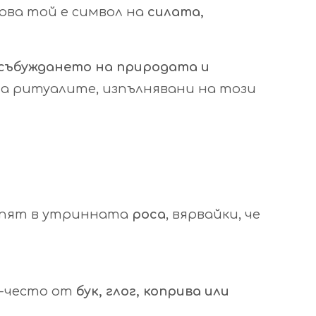
това той е символ на
силата,
 събуждането на природата и
, а ритуалите, изпълнявани на този
къпят в утринната
роса
, вярвайки, че
й-често от
бук, глог, коприва или