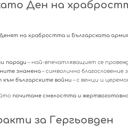
като Ден на храброст
и Денят на храбростта и Българската арми
ни паради
– най-впечатляващият се провежд
йните знамена
– символично благословение з
 към българските войни
– с венци и церемо
ойто
почитаме смелостта и жертвоготовно
акти за Гергьовден