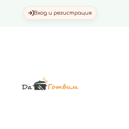
Вход и регистрация
Да Готви
Вкусни Домашн