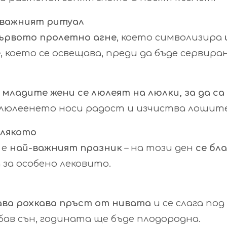
-важният ритуал
ървото пролетно агне
, което символизира
е
, което се освещава, преди да бъде сервир
младите жени се люлеят на люлки, за да са
е люлеенето носи радост и изчиства лошите
млякото
 е
най-важният празник
– на този ден
се бл
 за особено лековито.
ава рохкава пръст от нивата
и се слага под
бав сън, годината ще бъде плодородна.