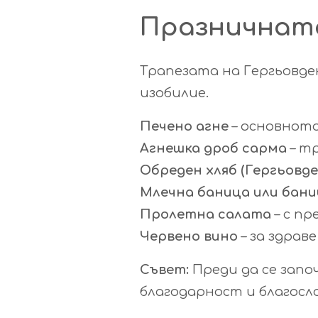
Празничната
Трапезата на Гергьовде
изобилие.
Печено агне
– основното
Агнешка дроб сарма
– тр
Обреден хляб (Гергьовде
Млечна баница или бани
Пролетна салата
– с пр
Червено вино
– за здраве
Съвет:
Преди да се запо
благодарност и благосл