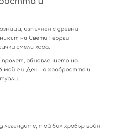
бростта и
разници, изпълнен с древни
никът на Свети Георги
ички смели хора.
 пролет, обновлението на
6 май е и Ден на храбростта и
туали.
 легендите, той бил храбър войн,