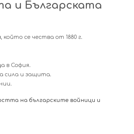
та и Българската
я
, който се чества от 1880 г.
а в София.
а сила и защита.
нии.
стта на българските войници и