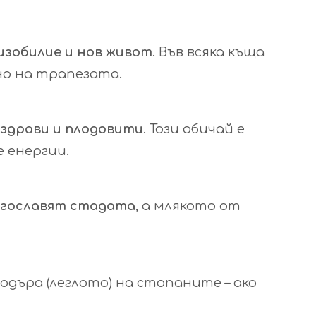
изобилие и нов живот
. Във всяка къща
ано на трапезата.
 здрави и плодовити
. Този обичай е
 енергии.
агославят стадата
, а млякото от
 одъра (леглото) на стопаните – ако