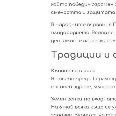
който победил огромен 
смелостта и защитата
В народните вярвания
Г
плодородието
. Вярва се,
ден, имат магическа сил
Традиции и 
Къпането в роса
В нощта преди Гергьовд
тя носи здраве, младост
Зелен венец на входнат
На 6 май
всяка къща се у
здравец
. Вярва се, че 