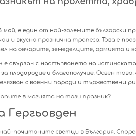
разникът на пролетта, хра
6 май
, е един от най-големите български п
аи и вкусна празнична трапеза. Това е
праз
ел на овчарите, земеделците, армията и вс
н е свързан с настъпването на истинската
за плодородие и благополучие
. Освен това,
белязван с военни паради и тържествени ри
топите в магията на този празник?
а Гергьовден
най-почитаните светци в България. Според