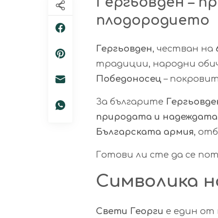
Гергьовден – п
плодородието
Гергьовден
, честван на
традиции, народни обич
Победоносец
– покровит
За българите
Гергьовде
природата и надеждата 
Българската армия
, от
Готови ли сте да се по
Символика н
Свети Георги
е един от 