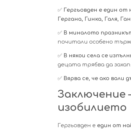
✅
Гергьовден е един от 
Гергана, Гинка, Галя, Га
✅
В миналото празникът 
почитали особено търж
✅
В някои села се изпълн
децата трябва да захап
✅
Вярва се, че ако вали 
Заключение 
изобилието
Гергьовден е
един от на