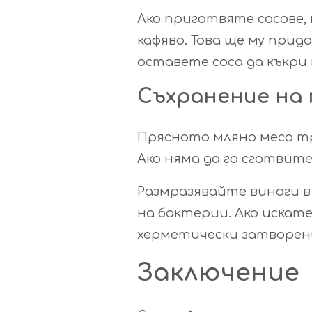
Ако приготвяте сосове,
кафяво. Това ще му прид
оставете соса да къкри 
Съхранение на
Прясното мляно месо тря
Ако няма да го сготвите
Размразявайте винаги в
на бактерии. Ако искат
херметически затворени
Заключение