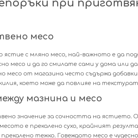
епоръки при приготвя
приготв
на
мляно
твено месо
месо
о ястие с мляно месо, най-важното е да по
сно месо и да го смилате сами у дома или д
но месо от магазина често съдържа добавк
жилия, което може да повлияе на текстурата
ежду мазнина и месо
вено значение за сочността на ястието. 
о месото е прекалено сухо, крайният резулта
прекалено тежко. Говеждото месо е чудесно 