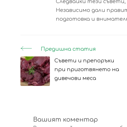
Следвайки тези съвети,
Независимо дали прави
подготовка и внимател
Предишна статия
Post
Съвети и препоръки
Navigation
при приготвянето на
дивечови меса
Вашият коментар