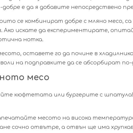
-добре е да я добавите непосредствено пр
ито се комбинират добре с мляно месо, са ч
з. Ако искате да експериментирате, опита
зотична нотка.
есото, оставете го да почине в хладилника
озволи на подправките да се абсорбират по-
яното месо
йте кюфтетата или бургерите с шпатула! Т
апечатайте месото на висока температура
тане сочно отвътре, а отвън ще има хрупкав