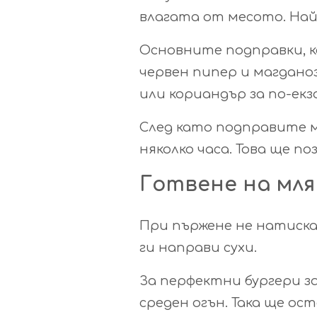
влагата от месото. Най
Основните подправки, ко
червен пипер и магдано
или кориандър за по-ек
След като подправите м
няколко часа. Това ще п
Готвене на мл
При пържене не натиска
ги направи сухи.
За перфектни бургери з
среден огън. Така ще ос