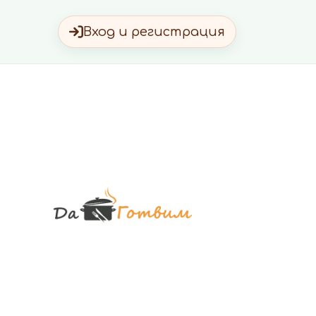
Вход и регистрация
Да Готви
Вкусни Домашн