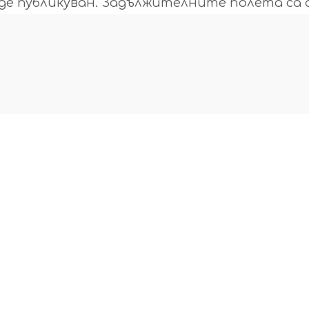
е публикуван.
Задължителните полета са 