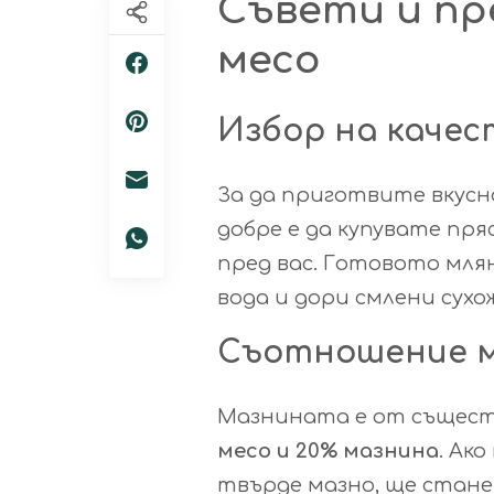
Съвети и пр
месо
Избор на качес
За да приготвите вкусн
добре е да купувате пря
пред вас. Готовото мля
вода и дори смлени сухо
Съотношение м
Мазнината е от същест
месо и 20% мазнина
. Ак
твърде мазно, ще стане 