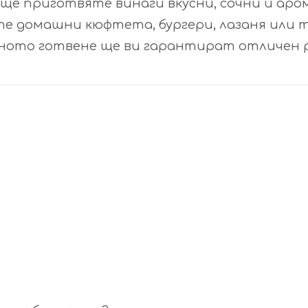
 ще приготвяте винаги вкусни, сочни и аро
те домашни кюфтета, бургери, лазаня или 
ното готвене ще ви гарантират отличен 