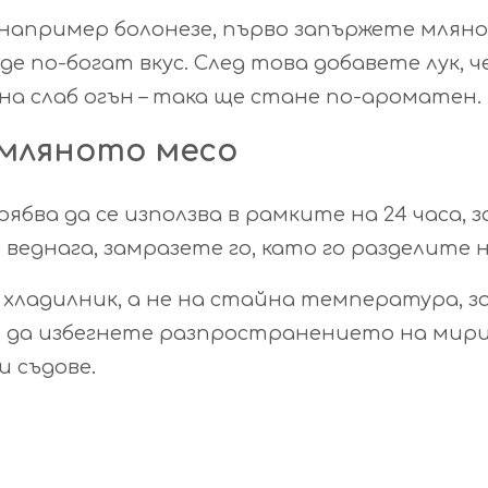
 например болонезе, първо запържете млян
аде по-богат вкус. След това добавете лук, 
на слаб огън – така ще стане по-ароматен.
 мляното месо
бва да се използва в рамките на 24 часа, з
 веднага, замразете го, като го разделите 
 хладилник, а не на стайна температура,
е да избегнете разпространението на мир
 съдове.