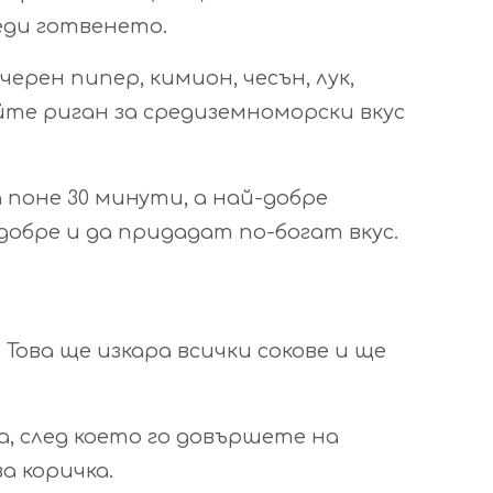
еди готвенето.
ерен пипер, кимион, чесън, лук,
йте риган за средиземноморски вкус
 поне 30 минути, а най-добре
добре и да придадат по-богат вкус.
ова ще изкара всички сокове и ще
, след което го довършете на
а коричка.