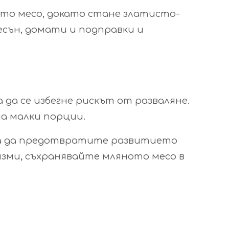
ото месо, докато стане златисто-
чесън, домати и подправки и
а да се избегне рискът от разваляне.
на малки порции.
 за да предотвратите развитието
изми, съхранявайте мляното месо в