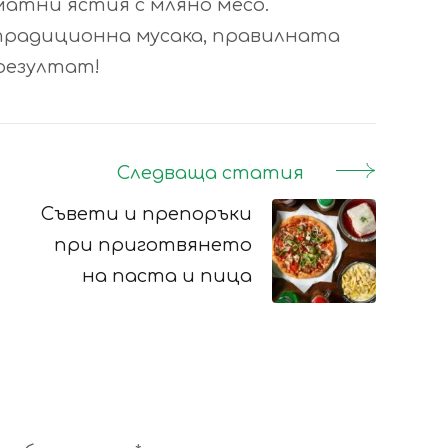
матни ястия с мляно месо.
традиционна мусака, правилната
резултат!
Следваща статия
Съвети и препоръки
при приготвянето
на паста и пица