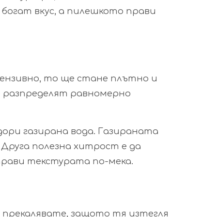
 богат вкус, а пилешкото прави
ензивно, то ще стане плътно и
 се разпределят равномерно
 дори газирана вода. Газираната
 Друга полезна хитрост е да
прави текстурата по-мека.
да прекалявате, защото тя изтегля