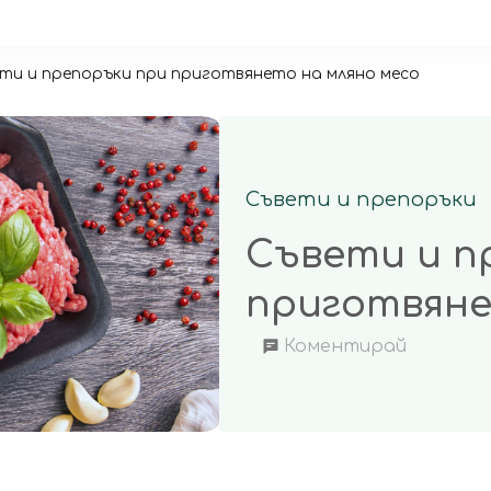
ти и препоръки при приготвянето на мляно месо
Съвети и препоръки
Съвети и п
приготвяне
on
Коментирай
Съвети
и
препоръ
при