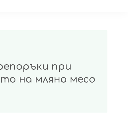
репоръки при
то на мляно месо
ки