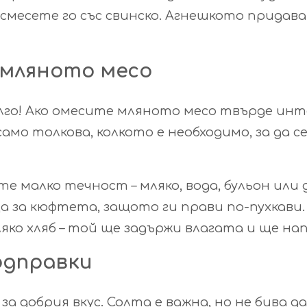
смесете го със свинско. Агнешкото придава
 мляното месо
лго! Ако омесите мляното месо твърде инт
само толкова, колкото е необходимо, за да
те малко течност – мляко, вода, бульон или
а за кюфтета, защото ги прави по-пухкави.
яко хляб – той ще задържи влагата и ще на
одправки
за добрия вкус. Солта е важна, но не бива 