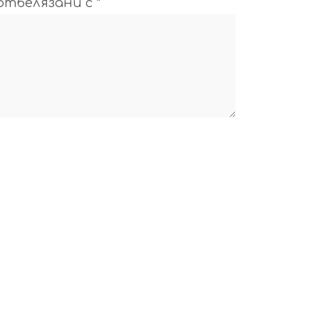
отбелязани с
*