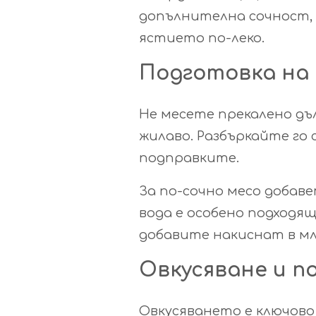
допълнителна сочност, 
ястието по-леко.
Подготовка на
Не месете прекалено дъ
жилаво. Разбъркайте го 
подправките.
За по-сочно месо добаве
вода е особено подходящ
добавите накиснат в мл
Овкусяване и п
Овкусяването е ключово 