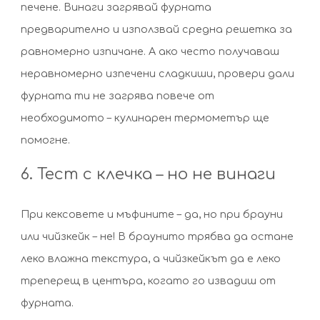
печене. Винаги загрявай фурната
предварително и използвай средна решетка за
равномерно изпичане. А ако често получаваш
неравномерно изпечени сладкиши, провери дали
фурната ти не загрява повече от
необходимото – кулинарен термометър ще
помогне.
6. Тест с клечка – но не винаги
При кексовете и мъфините – да, но при брауни
или чийзкейк – не! В браунито трябва да остане
леко влажна текстура, а чийзкейкът да е леко
треперещ в центъра, когато го извадиш от
фурната.