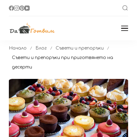
Да Готвим
Вкусни Домашни
Рецепти
Начало
Блог
Съвети и препоръки
Съвети и препоръки при приготвянето на
десерти