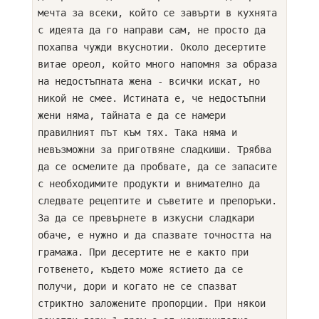
на
мечта за всеки, който се завърти в кухнята
десерти
с идеята да го направи сам, не просто да
похапва чужди вкуснотии. Около десертите
витае ореол, който много напомня за образа
на недостъпната жена - всички искат, но
никой не смее. Истината е, че недостъпни
жени няма, тайната е да се намери
правилният път към тях. Така няма и
невъзможни за приготвяне сладкиши. Трябва
да се осмелите да пробвате, да се запасите
с необходимите продукти и внимателно да
следвате рецептите и съветите и препоръки.
За да се превърнете в изкусни сладкари
обаче, е нужно и да спазвате точността на
грамажа. При десертите не е както при
готвенето, където може ястието да се
получи, дори и когато не се спазват
стриктно заложените пропорции. При някои