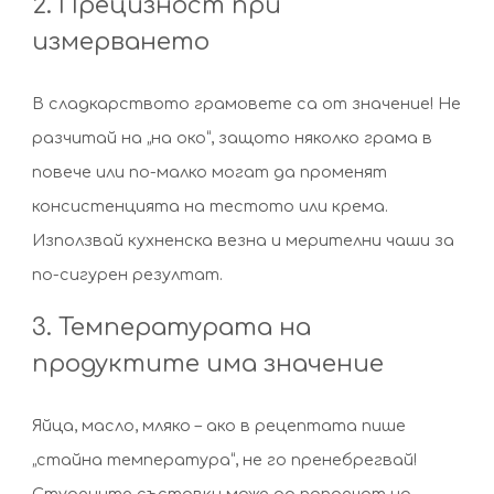
2. Прецизност при
измерването
В сладкарството грамовете са от значение! Не
разчитай на „на око“, защото няколко грама в
повече или по-малко могат да променят
консистенцията на тестото или крема.
Използвай кухненска везна и мерителни чаши за
по-сигурен резултат.
3. Температурата на
продуктите има значение
Яйца, масло, мляко – ако в рецептата пише
„стайна температура“, не го пренебрегвай!
Студените съставки може да попречат на