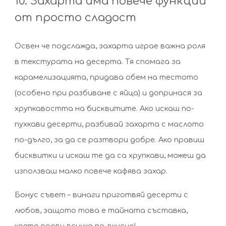
10. Захарта има повече функции
от просто сладост
Освен че подслажда, захарта играе важна роля
в текстурата на десерта. Тя спомага за
карамелизацията, придава обем на тестото
(особено при разбиване с яйца) и допринася за
хрупкавостта на бисквитите. Ако искаш по-
пухкави десерти, разбивай захарта с маслото
по-дълго, за да се разтвори добре. Ако правиш
бисквитки и искаш те да са хрупкави, можеш да
използваш малко повече кафява захар.
Бонус съвет – винаги приготвяй десерти с
любов, защото това е тайната съставка,
която прави всичко по-вкусно!