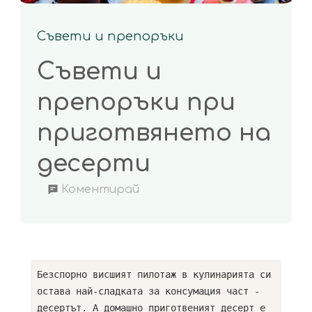
Съвети и препоръки
Съвети и
препоръки при
приготвянето на
десерти
on
Коментирай
Съвети
и
препоръки
при
Безспорно висшият пилотаж в кулинарията си
остава най-сладката за консумация част -
приготвянето
десертът. А домашно приготвеният десерт е