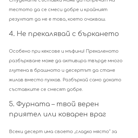
тестото да се смеси добре и крайният
резултат да не е това, което очакваш.
4. Не прекалявай с бъркането
Особено при кексове и мъфини! Прекаленото
разбъркване може да активира твърде много
глутена в брашното и десертът да стане
жилав вместо пухкав. Разбъркай само докато
съставките се смесят добре.
5. Фурната – твой верен
приятел или коварен враг
Всеки десерт има своето „сладко място“ за