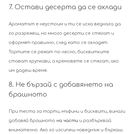
7. Остави десерта да се охлади
Ароматът е неустоим и ти се иска веднага да
го разрежеш, но много десерти се стягат и
оформят правилно, след като се охладят.
Тортите се режат по-лесно, бисквитките
стават хрупкави, а кремовете се стягат, ако
им дадеш време.
8. Не бързай с добавянето на
брашното
При теста за торти, мъфини и бисквити, винаги
добавяй брашното
на части
и разбърквай
внимателно. Ако го изсипеш наведнъж и бъркаш