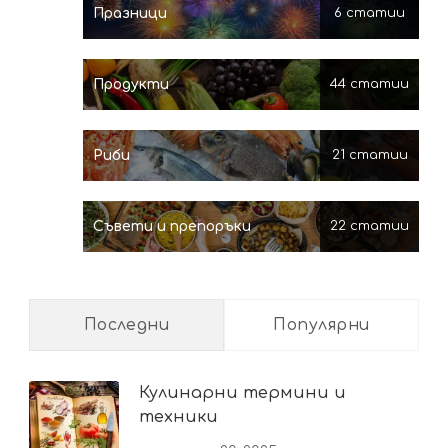
Празници
6 статии
Продукти
44 статии
Риби
21 статии
Съвети и препоръки
22 статии
Последни
Популярни
Кулинарни термини и
техники