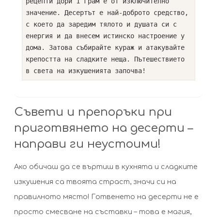
рецепти дори 1 грам е от изключително
значение. Десертът е най-доброто средство,
с което да заредим тялото и душата си с
енергия и да внесем истинско настроение у
дома. Затова събирайте кураж и атакувайте
крепостта на сладките неща. Пътешествието
в света на изкушенията започва!
Съвети и препоръки при
приготвянето на десерти –
направи ги неустоими!
Ако обичаш да се въртиш в кухнята и сладките
изкушения са твоята страст, значи си на
правилното място! Готвенето на десерти не е
просто смесване на съставки – това е магия,