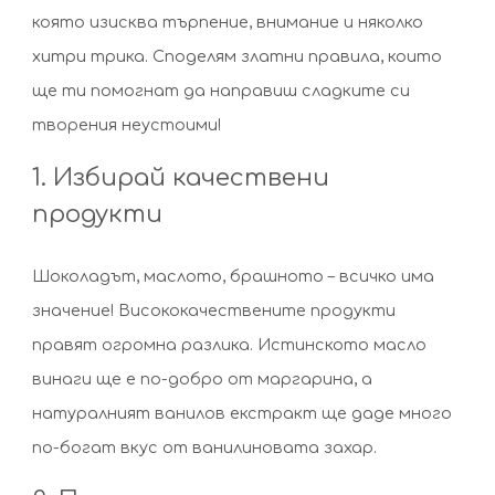
която изисква търпение, внимание и няколко
хитри трика. Споделям златни правила, които
ще ти помогнат да направиш сладките си
творения неустоими!
1. Избирай качествени
продукти
Шоколадът, маслото, брашното – всичко има
значение! Висококачествените продукти
правят огромна разлика. Истинското масло
винаги ще е по-добро от маргарина, а
натуралният ванилов екстракт ще даде много
по-богат вкус от ванилиновата захар.