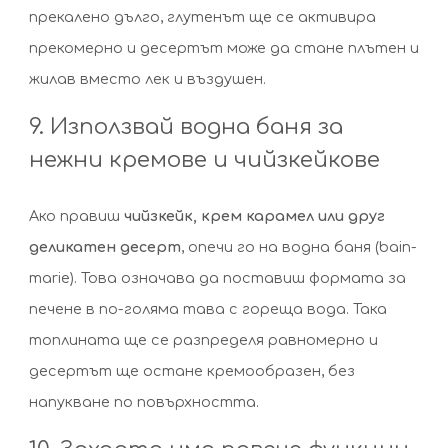
прекалено дълго, глутенът ще се активира
прекомерно и десертът може да стане плътен и
жилав вместо лек и въздушен.
9. Използвай водна баня за
нежни кремове и чийзкейкове
Ако правиш
чийзкейк, крем карамел или друг
деликатен десерт
, опечи го на водна баня (bain-
marie). Това означава да поставиш формата за
печене в по-голяма тава с гореща вода. Така
топлината ще се разпределя равномерно и
десертът ще остане кремообразен, без
напукване по повърхността.