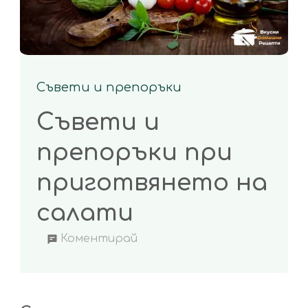
Съвети и препоръки
Съвети и
препоръки при
приготвянето на
салати
on
Коментирай
Съвети
и
препоръки