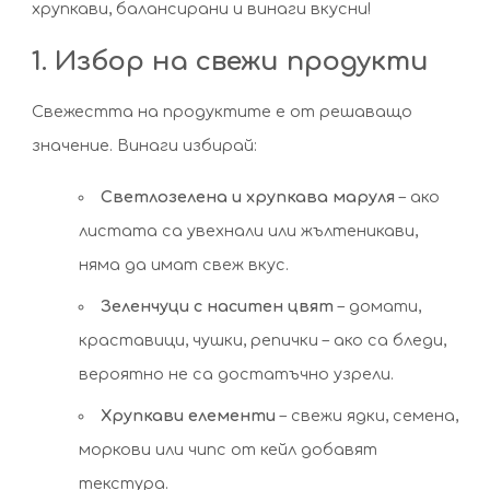
хрупкави, балансирани и винаги вкусни!
1. Избор на свежи продукти
Свежестта на продуктите е от решаващо
значение. Винаги избирай:
Светлозелена и хрупкава маруля
– ако
листата са увехнали или жълтеникави,
няма да имат свеж вкус.
Зеленчуци с наситен цвят
– домати,
краставици, чушки, репички – ако са бледи,
вероятно не са достатъчно узрели.
Хрупкави елементи
– свежи ядки, семена,
моркови или чипс от кейл добавят
текстура.