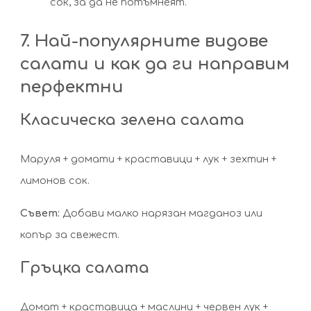
сок, за да не потъмнеят.
7. Най-популярните видове
салати и как да ги направим
перфектни
Класическа зелена салата
Маруля + домати + краставици + лук + зехтин +
лимонов сок.
Съвет:
Добави малко нарязан магданоз или
копър за свежест.
Гръцка салата
Домат + краставица + маслини + червен лук +