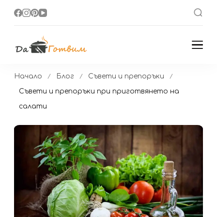
Да Готвим
Вкусни Домашни
Рецепти
Начало
Блог
Съвети и препоръки
Съвети и препоръки при приготвянето на
салати