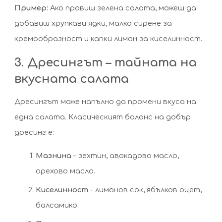
Пример:
Ако правиш зелена салата, можеш да
добавиш хрупкави ядки, малко сирене за
кремообразност и капки лимон за киселинност.
3. Дресингът – тайната на
вкусната салата
Дресингът може напълно да промени вкуса на
една салата. Класическият баланс на добър
дресинг е:
Мазнина
– зехтин, авокадово масло,
орехово масло.
Киселинност
– лимонов сок, ябълков оцет,
балсамико.