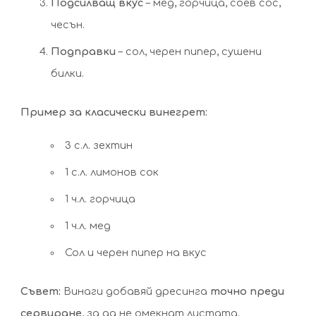
Подсилващ вкус
– мед, горчица, соев сос,
чесън.
Подправки
– сол, черен пипер, сушени
билки.
Пример за класически винегрет:
3 с.л. зехтин
1 с.л. лимонов сок
1 ч.л. горчица
1 ч.л. мед
Сол и черен пипер на вкус
Съвет:
Винаги добавяй дресинга
точно преди
сервиране
, за да не омекнат листата.