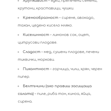
Хрупкавост
– ядки, препечени семена,
крутони, краставици, чушки.
Кремообразност
– сирене, авокадо,
тахан, цедено кисело мляко.
Киселинност
– лимонов сок, оцет,
цитрусови плодове.
Сладост
– мед, сушени плодове, печени
тиквички, моркови.
Пикантност
– горчица, чили, хрян, черен
пипер.
Белтъчини (ако правиш засищаща
салата)
– пиле, риба тон, киноа, яйца,
сирена.