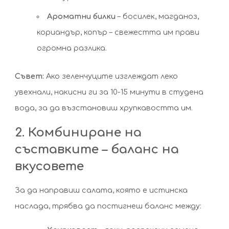
Ароматни билки
– босилек, магданоз,
кориандър, копър – свежестта им прави
огромна разлика.
Съвет:
Ако зеленчуците изглеждат леко
увехнали, накисни ги за 10-15 минути в студена
вода, за да възстановиш хрупкавостта им.
2. Комбиниране на
съставките – баланс на
вкусовете
За да направиш салата, която е истинска
наслада, трябва да постигнеш баланс между: