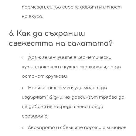
пармезан, синьо сирене дават плътност
на вкуса.
6. Как да съхраниш
свежестта на салатата?
Дръж зеленчуците в херметически
кутии, покрити с кухненска хартия, за да
останат хрупкави.
Нарязаните зеленчуци могат да
издържат 1-2 дни, но дресингът трябва да
се добавя непосредствено преди
сервиране.
Авокадото и ябълките поръси с лимонов