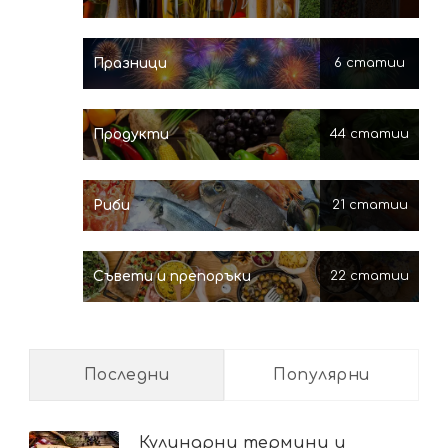
Празници
6 статии
Продукти
44 статии
Риби
21 статии
Съвети и препоръки
22 статии
Последни
Популярни
Кулинарни термини и