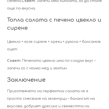
семена.
Съвет:
Запечи леко киноата, за да стане
още по-вкусна.
Топла салата с печено цвекло и
сирене
Цвекло + козе сирене + орехи + рукола + балсамов
оцет
Съвет:
Печеното цвекло има по-сладък вкус –
запечи го с малко мед и зехтин.
Заключение
Приготвянето на перфектна салата не е
просто смесване на зеленчуци – балансът на
вкусове, добрият дресинг и свежестта на