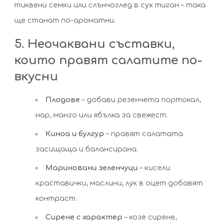
тиквени семки или слънчоглед в сух тиган – така
ще станат по-ароматни.
5. Неочаквани съставки,
които правят салатите по-
вкусни
Плодове
– добави резенчета портокал,
нар, манго или ябълка за свежест.
Киноа и булгур
– правят салатата
засищаща и балансирана.
Мариновани зеленчуци
– кисели
краставички, маслини, лук в оцет добавят
контраст.
Сирене с характер
– козе сирене,