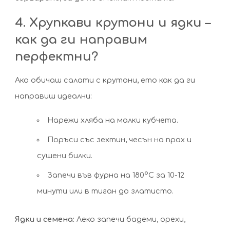
4. Хрупкави крутони и ядки –
как да ги направим
перфектни?
Ако обичаш салати с крутони, ето как да ги
направиш идеални:
Нарежи хляба на малки кубчета.
Поръси със зехтин, чесън на прах и
сушени билки.
Запечи във фурна на 180°C за 10-12
минути или в тиган до златисто.
Ядки и семена:
Леко запечи бадеми, орехи,