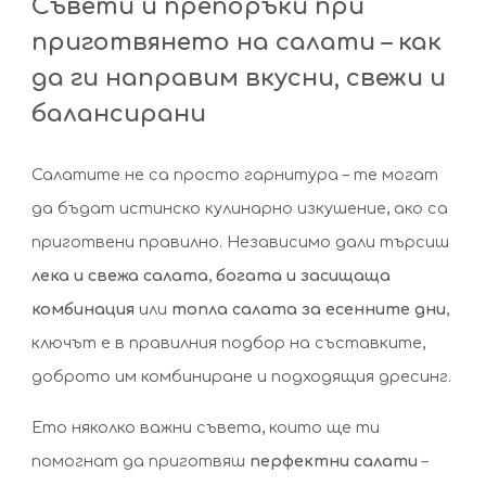
Съвети и препоръки при
при
приготвянето на салати – как
приготвянето
да ги направим вкусни, свежи и
на
балансирани
салати
Салатите не са просто гарнитура – те могат
да бъдат истинско кулинарно изкушение, ако са
приготвени правилно. Независимо дали търсиш
лека и свежа салата
,
богата и засищаща
комбинация
или
топла салата за есенните дни
,
ключът е в правилния подбор на съставките,
доброто им комбиниране и подходящия дресинг.
Ето няколко важни съвета, които ще ти
помогнат да приготвяш
перфектни салати
–