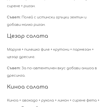
сирене + риган.
Съвет:
Полей с истински гръцки зехтин и
добави малко риган.
Цезар салата
Маруля + пилешко филе + крутони + пармезан +
цезар дресинг.
Съвет:
За по-автентичен вкус добави аншоа в
дресинга.
Киноа салата
Киноа + авокадо + рукола + лимон + сирене фета +