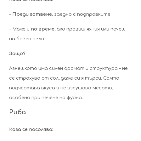
–
Преди готвене
, заедно с подправките
– Може и
по време
, ако правиш яхния или печеш
на бавен огън
Защо?
Агнешкото има силен аромат и структура – не
се страхува от сол, даже си я търси. Солта
подчертава вкуса и не изсушава месото,
особено при печене на фурна.
Риба
Кога се посолява: