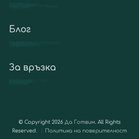
Рецепти
Категории
Вид Кухня
Метод на Готвене
Търсене
Блог
Продукти
Съвети и Препоръки
Подправки
Видове Риби
Празници
За връзка
Контакт с Нас
Instagram
Facebook
Pinterest
YouTube
© Copyright 2026
Да Готвим
. All Rights
Reserved.
Политика на поверителност