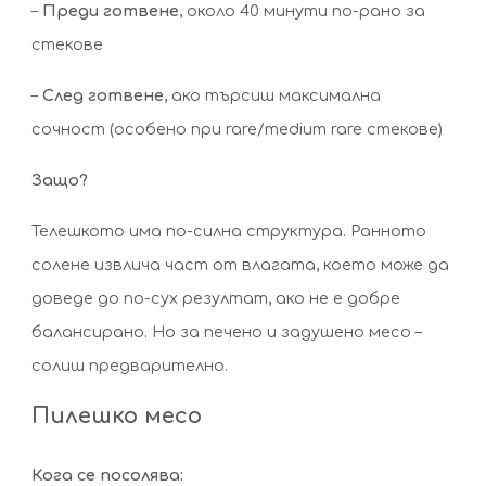
–
Преди готвене
, около 40 минути по-рано за
стекове
–
След готвене
, ако търсиш максимална
сочност (особено при rare/medium rare стекове)
Защо?
Телешкото има по-силна структура. Ранното
солене извлича част от влагата, което може да
доведе до по-сух резултат, ако не е добре
балансирано. Но за печено и задушено месо –
солиш предварително.
Пилешко месо
Кога се посолява: