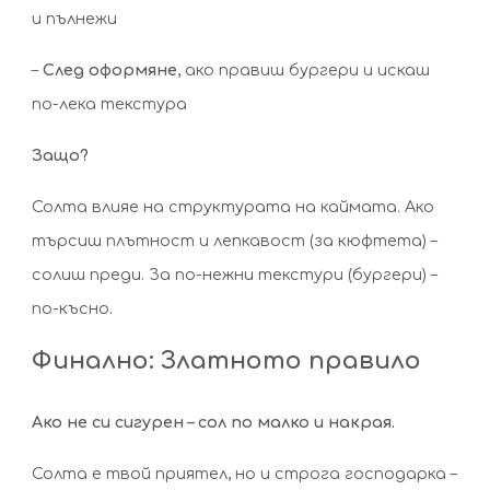
и пълнежи
–
След оформяне
, ако правиш бургери и искаш
по-лека текстура
Защо?
Солта влияе на структурата на каймата. Ако
търсиш плътност и лепкавост (за кюфтета) –
солиш преди. За по-нежни текстури (бургери) –
по-късно.
Финално: Златното правило
Ако не си сигурен – сол по малко и накрая.
Солта е твой приятел, но и строга господарка –