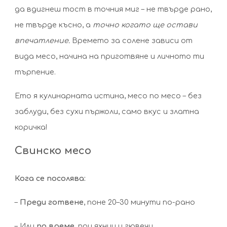
да вдигнеш тост в точния миг – не твърде рано,
не твърде късно, а
точно когато ще остави
впечатление.
Времето за солене зависи от
вида месо, начина на приготвяне и личното ти
търпение.
Ето я кулинарната истина, месо по месо – без
заблуди, без сухи пържоли, само вкус и златна
коричка!
Свинско месо
Кога се посолява:
–
Преди готвене
, поне 20–30 минути по-рано
– Или
по време
, при яхнии и гювечи