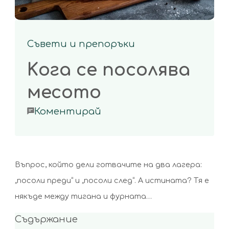
Съвети и препоръки
Kога се посолява
месото
on
Коментирай
Kога
се
посолява
Въпрос, който дели готвачите на два лагера:
месото
„посоли преди“ и „посоли след“. А истината? Тя е
някъде между тигана и фурната…
Съдържание