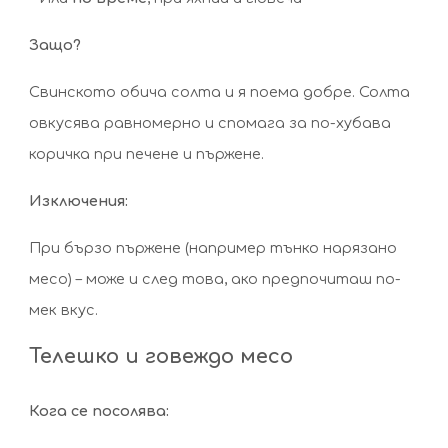
Защо?
Свинското обича солта и я поема добре. Солта
овкусява равномерно и спомага за по-хубава
коричка при печене и пържене.
Изключения:
При бързо пържене (например тънко нарязано
месо) – може и след това, ако предпочиташ по-
мек вкус.
Телешко и говеждо месо
Кога се посолява: