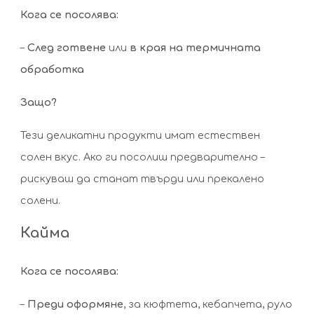
Кога се посолява:
–
След готвене
или
в края на термичната
обработка
Защо?
Тези деликатни продукти имат естествен
солен вкус. Ако ги посолиш предварително –
рискуваш да станат твърди или прекалено
солени.
Кайма
Кога се посолява:
–
Преди оформяне
, за кюфтета, кебапчета, руло