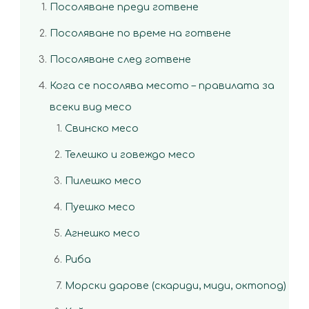
Посоляване преди готвене
Посоляване по време на готвене
Посоляване след готвене
Кога се посолява месото – правилата за
всеки вид месо
Свинско месо
Телешко и говеждо месо
Пилешко месо
Пуешко месо
Агнешко месо
Риба
Морски дарове (скариди, миди, октопод)