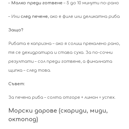
–
Малко преди готвене
– 5 до 10 минути по-рано
– Или
след печене
, ако е филе или деликатна риба
Защо?
Рибата е капризна – ако я солиш прекалено рано,
тя се дехидратира и става суха. За по-сочни
резултати – сол преди готвене, а финалната
щипка – след това.
Съвет:
За печена риба – солта отгоре + лимон = успех.
Морски дарове (скариди, миди,
октопод)