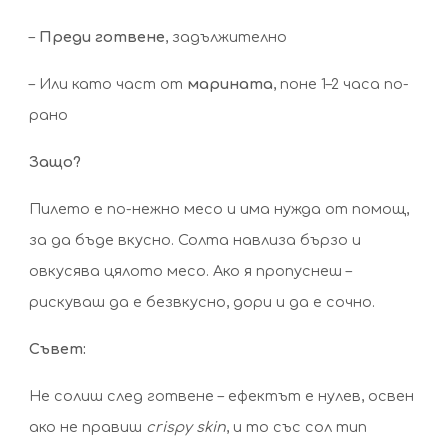
–
Преди готвене
, задължително
– Или като част от
марината
, поне 1–2 часа по-
рано
Защо?
Пилето е по-нежно месо и има нужда от помощ,
за да бъде вкусно. Солта навлиза бързо и
овкусява цялото месо. Ако я пропуснеш –
рискуваш да е безвкусно, дори и да е сочно.
Съвет:
Не солиш след готвене – ефектът е нулев, освен
ако не правиш
crispy skin
, и то със сол тип