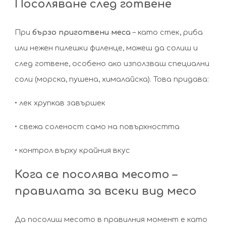
Посоляване след готвене
При
бързо приготвени меса
– като стек, риба
или нежен пилешки филенце, можеш да солиш и
след готвене, особено ако използваш специални
соли (морска, пушена, хималайска). Това придава:
• лек хрупкав завършек
• свежа соленост само на повърхността
• контрол върху крайния вкус
Кога се посолява месото –
правилата за всеки вид месо
Да посолиш месото в правилния момент е като