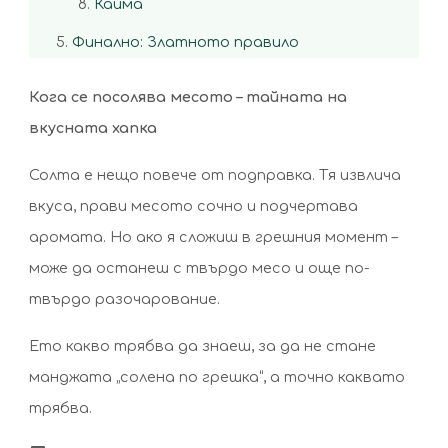
Кайма
Финално: Златното правило
Кога се посолява месото – тайната на
вкусната хапка
Солта е нещо повече от подправка. Тя извлича
вкуса, прави месото сочно и подчертава
аромата. Но ако я сложиш в грешния момент –
може да останеш с твърдо месо и още по-
твърдо разочарование.
Ето какво трябва да знаеш, за да не стане
манджата „солена по грешка“, а точно каквато
трябва.