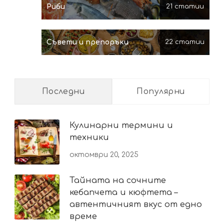
Риби
21 статии
Съвети и препоръки
22 статии
Последни
Популярни
Кулинарни термини и
техники
октомври 20, 2025
Тайната на сочните
кебапчета и кюфтета –
автентичният вкус от едно
време