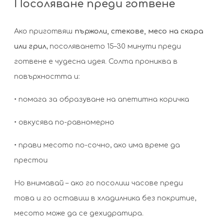
Посоляване преди готвене
Ако приготвяш
пържоли, стекове, месо на скара
или грил
, посоляването 15–30 минути преди
готвене е чудесна идея. Солта прониква в
повърхността и:
• помага за образуване на апетитна коричка
• овкусява по-равномерно
• прави месото по-сочно, ако има време да
престои
Но внимавай – ако го посолиш часове преди
това и го оставиш в хладилника без покритие,
месото може да се дехидратира.