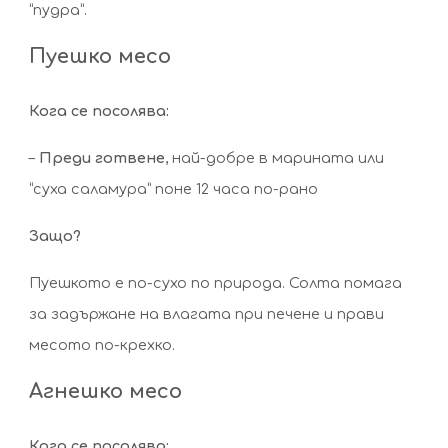
“пудра”.
Пуешко месо
Кога се посолява:
–
Преди готвене
, най-добре в марината или
“суха саламура” поне 12 часа по-рано
Защо?
Пуешкото е по-сухо по природа. Солта помага
за задържане на влагата при печене и прави
месото по-крехко.
Агнешко месо
Кога се посолява: