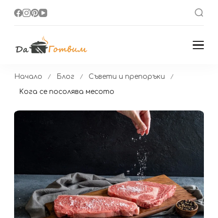
Да Готвим
Вкусни Домашни
Рецепти
Начало
Блог
Съвети и препоръки
Kога се посолява месото