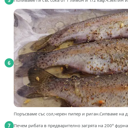
5
6
Поръсваме със сол,черен пипер и риган.Сипваме на дъ
7
Печем рибата в предварително загрята на 200° фурна