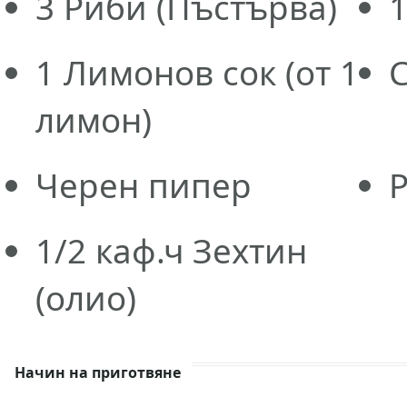
3
Риби
(Пъстърва)
1
Лимонов сок
(от 1
лимон)
Черен пипер
1/2
каф.ч
Зехтин
(олио)
Начин на приготвяне