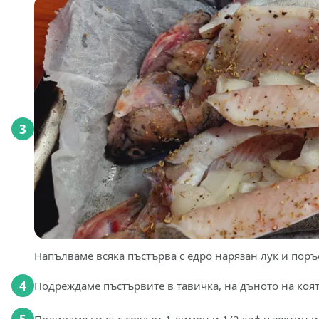
3
Напълваме всяка пъстърва с едро нарязан лук и поръ
4
Подреждаме пъстървите в тавичка, на дъното на коят
Поливаме ги със сока от 1 лимон и 1/2 каф.ч.зехтин 