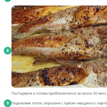
8
Пъстървата е готова приблизително за около 30 мин, 
9
Поднасяме топла ,поръсена с пресен магданоз с карт