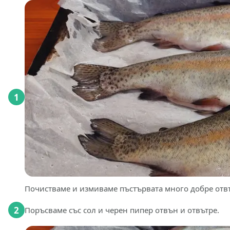
1
Почистваме и измиваме пъстървата много добре отвъ
2
Поръсваме със сол и черен пипер отвън и отвътре.