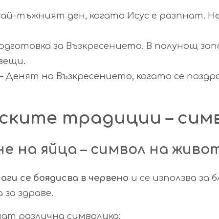
най-тъжният ден, когато Исус е разпнат. Не
одготовка за Възкресението. В полунощ за
вещи.
– Денят на Възкресението, когато се поздр
ските традиции – сим
ане на яйца – символ на жив
аги се боядисва в червено
и се използва за б
 за здраве.
ат различна символика: