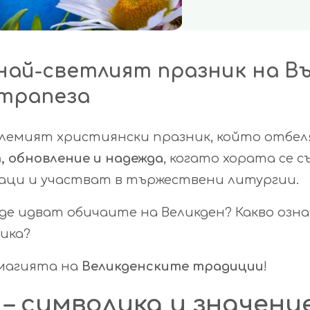
 най-светлият празник на В
 трапеза
олемият християнски празник, който отбел
, обновление и надежда
, когато хората се 
наци и участват в тържествени литургии.
де идват обичаите на Великден? Какво озн
ника?
 магията на
Великденските традиции
!
 – символика и значени