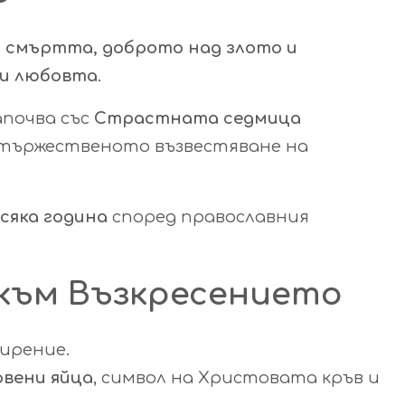
 смъртта, доброто над злото и
 и любовта
.
апочва със
Страстната седмица
с тържественото възвестяване на
всяка година
според православния
към Възкресението
мирение.
рвени яйца
, символ на Христовата кръв и