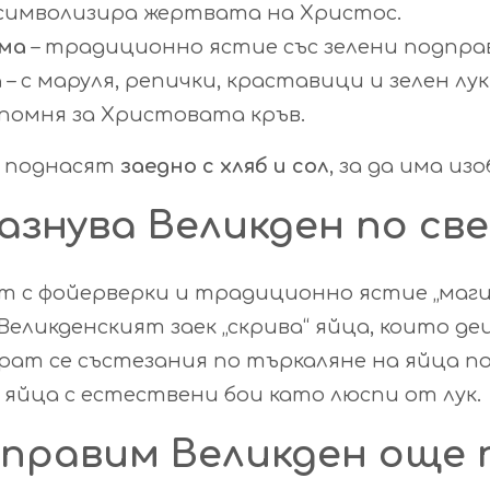
символизира жертвата на Христос.
рма
– традиционно ястие със зелени подпра
а
– с маруля, репички, краставици и зелен лук
помня за Христовата кръв.
 поднасят
заедно с хляб и сол
, за да има из
разнува Великден по св
т с фойерверки и традиционно ястие „магир
 Великденският заек „скрива“ яйца, които д
рат се състезания по търкаляне на яйца п
 яйца с естествени бои като люспи от лук.
аправим Великден още 