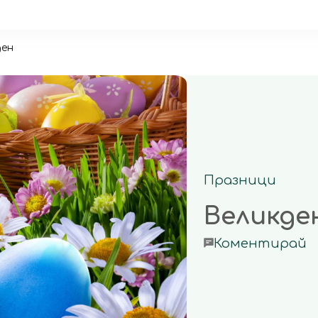
ден
Празници
Великде
o
Коментирай
В