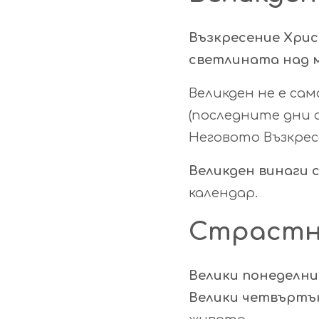
Възкресение Хри
светлината над 
Великден не е сам
(последните дни 
Неговото Възкрес
Великден винаги с
календар.
Страстн
Велики понеделни
Велики четвъртъ