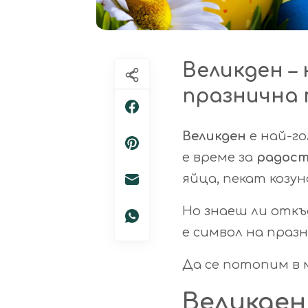
Великден –
празнична
Великден
е най-г
е време за
радост
яйца, пекат козу
Но знаеш ли откъ
е символ на праз
Да се потопим в
Великден