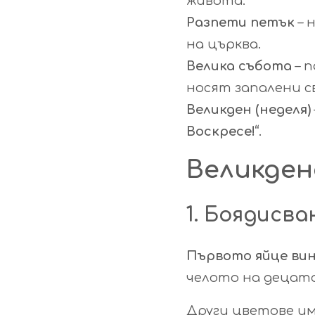
живота.
Разпети петък
– 
на църква.
Велика събота
– п
носят запалени с
Великден (неделя)
Воскресе!“
.
Великден
1. Боядисв
Първото яйце вин
челото на децата
Други цветове им