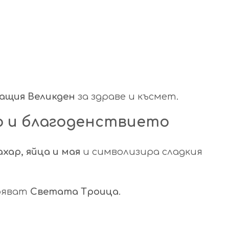
ващия Великден
за здраве и късмет.
ло и благоденствието
ахар, яйца и мая
и символизира сладкия
ряват
Светата Троица
.