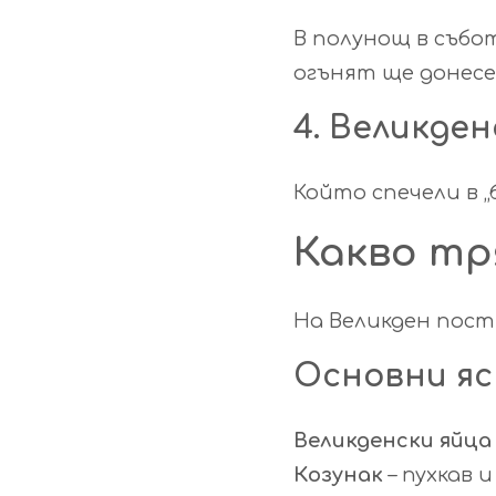
В полунощ в събо
огънят ще донесе
4. Великден
Който спечели в 
Какво тр
На Великден пос
Основни яс
Великденски яйца
Козунак
– пухкав 