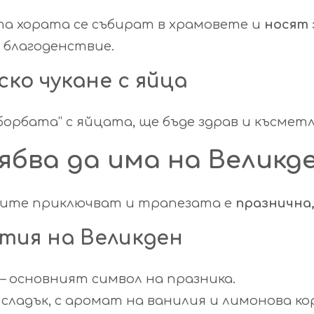
та хората се събират в храмовете и
носят 
 благоденствие.
ско чукане с яйца
„борбата“ с яйцата, ще бъде здрав и късмет
ябва да има на Великд
тите приключват и трапезата е
празнична,
тия на Великден
– основният символ на празника.
и сладък, с аромат на ванилия и лимонова ко