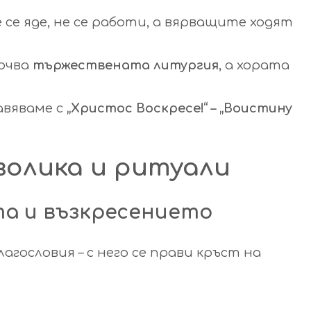
 се яде, не се работи, а вярващите ходят
почва
тържествената литургия
, а хората
авяваме с
„Христос Воскресе!“ – „Воистину
волика и ритуали
ота и възкресението
лагословия – с него се прави кръст на