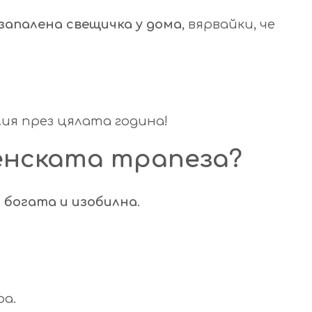
запалена свещичка у дома
, вярвайки, че
лия през цялата година!
енската трапеза?
 богата и изобилна
.
ра.