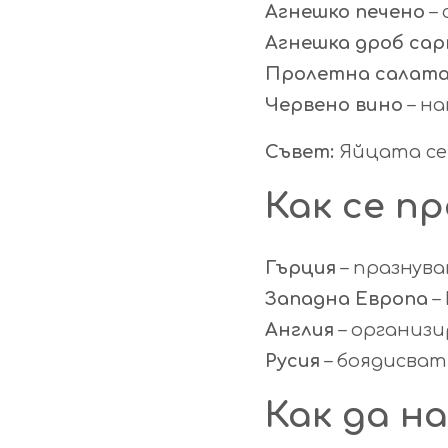
Агнешко печено
– 
Агнешка дроб са
Пролетна салат
Червено вино
– на
Съвет:
Яйцата се
Как се п
Гърция
– празнува
Западна Европа
–
Англия
– организи
Русия
– боядисват
Как да н