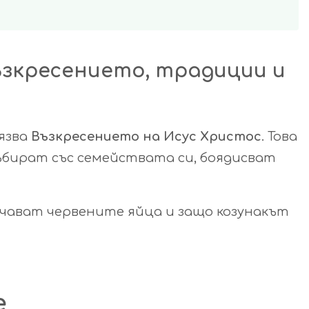
ъзкресението, традиции и
язва
Възкресението на Исус Христос
. Това
събират със семействата си, боядисват
ачават червените яйца и защо козунакът
е