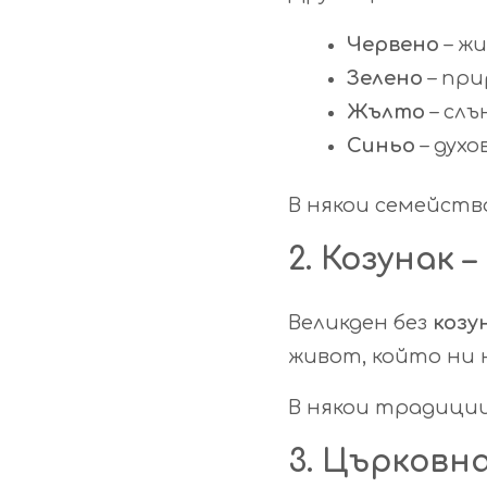
Червено
– жи
Зелено
– при
Жълто
– слъ
Синьо
– духо
В някои семейств
2. Козунак
Великден без
козу
живот, който ни 
В някои традиции
3. Църковн