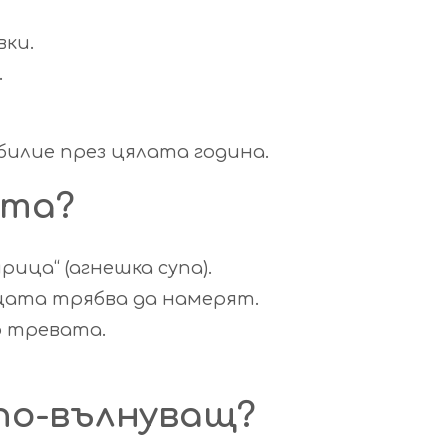
вки.
.
обилие през цялата година.
ета?
ица“ (агнешка супа).
ецата трябва да намерят.
о тревата.
по-вълнуващ?