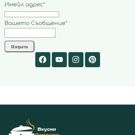
Имейл адрес
*
Вашето Съобщение
*
Website
Изпрати
URL
*