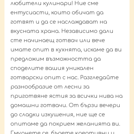
любители кулинари! Ние сме
ентусиасти, които обичат да
готвят и да се наслаждават на
вкусната храна. Независимо дали
сте начинаещ готвач или вече
имате опит в кухнята, искаме да ви
предложим възможността да
споделите вашия уникален
готварски опит с нас. Разгледайте
разнообразие от лесни за
приготвяне ястия за всички нива на
домашни готвачи. От бързи вечери
до сладки изкушения, ние ще се
опитаме да покрием желанията ви.
Гмурнете се, бъдете креативни и