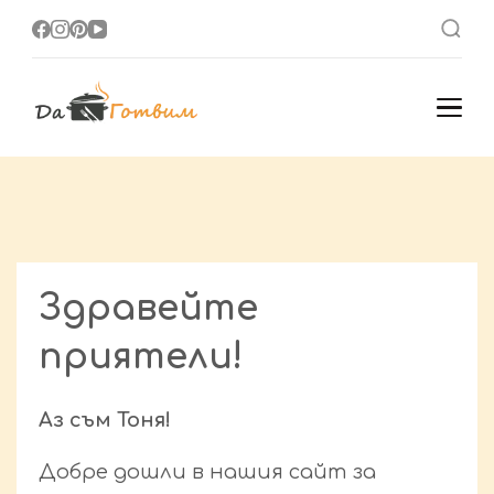
Да Готвим
Вкусни Домашни
Рецепти
Здравейте
приятели!
Аз съм Тоня!
Добре дошли в нашия сайт за