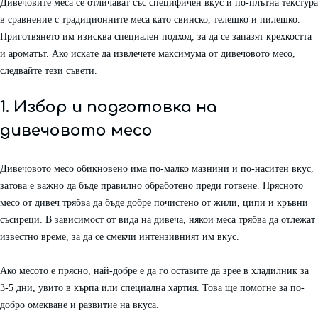
Дивечовите меса се отличават със специфичен вкус и по-плътна текстура
в сравнение с традиционните меса като свинско, телешко и пилешко.
Приготвянето им изисква специален подход, за да се запазят крехкостта
и ароматът. Ако искате да извлечете максимума от дивечовото месо,
следвайте тези съвети.
1. Избор и подготовка на
дивечовото месо
Дивечовото месо обикновено има по-малко мазнини и по-наситен вкус,
затова е важно да бъде правилно обработено преди готвене. Прясното
месо от дивеч трябва да бъде добре почистено от жили, ципи и кръвни
съсиреци. В зависимост от вида на дивеча, някои меса трябва да отлежат
известно време, за да се смекчи интензивният им вкус.
Ако месото е прясно, най-добре е да го оставите да зрее в хладилник за
3-5 дни, увито в кърпа или специална хартия. Това ще помогне за по-
добро омекване и развитие на вкуса.