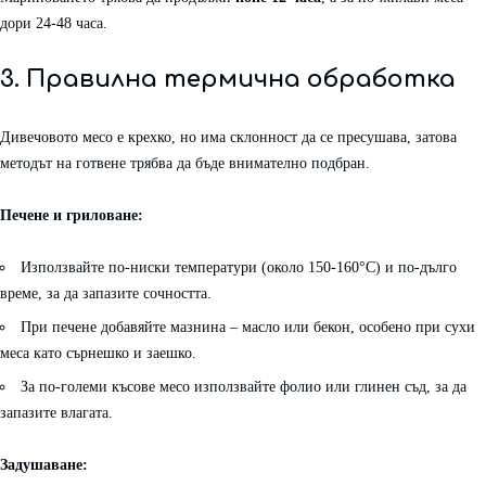
дори 24-48 часа.
3. Правилна термична обработка
Дивечовото месо е крехко, но има склонност да се пресушава, затова
методът на готвене трябва да бъде внимателно подбран.
Печене и гриловане:
Използвайте по-ниски температури (около 150-160°C) и по-дълго
време, за да запазите сочността.
При печене добавяйте мазнина – масло или бекон, особено при сухи
меса като сърнешко и заешко.
За по-големи късове месо използвайте фолио или глинен съд, за да
запазите влагата.
Задушаване: