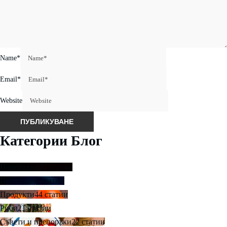
Name
*
Email
*
Website
Категории Блог
Подправки
31 статии
Празници
6 статии
Продукти
44 статии
Риби
21 статии
Съвети и препоръки
22 статии