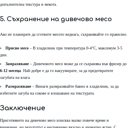
допълнителна текстура и мекота.
5. Съхранение на дивечово месо
Ако не планирате да сготвите месото веднага, съхранявайте го правилно.
Прясно месо
– В хладилник при температура 0-4°C, максимум 3-5
дни.
Замразяване
– Дивечовото месо може да се съхранява във фризер до
6-12 месеца
. Най-добре е да го вакуумирате, за да предотвратите
загубата на влага.
Размразяване
– Винаги размразявайте бавно в хладилник, за да
избегнете загуба на сокове и влошаване на текстурата.
Заключение
Приготвянето на дивечово месо изисква малко повече време и
внимание, но резултатът е несравнимо вкусно и ароматно ястие. С