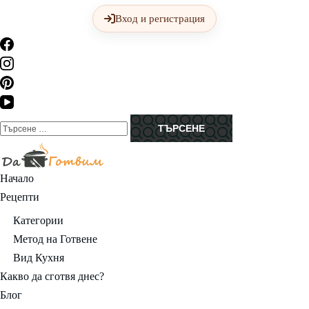
Skip
Вход и регистрация
to
content
(Press
Enter)
Да Готвим
Вкусни Домашни Рецепти
Начало
Рецепти
Категории
Метод на Готвене
Вид Кухня
Какво да сготвя днес?
Блог