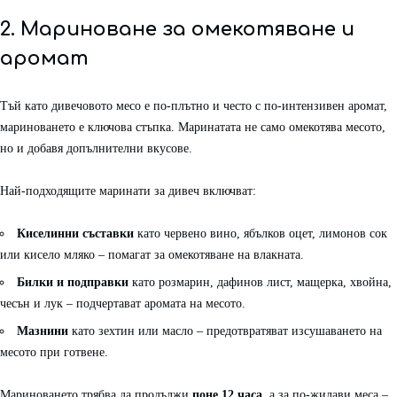
2. Мариноване за омекотяване и
аромат
Тъй като дивечовото месо е по-плътно и често с по-интензивен аромат,
мариноването е ключова стъпка. Маринатата не само омекотява месото,
но и добавя допълнителни вкусове.
Най-подходящите маринати за дивеч включват:
Киселинни съставки
като червено вино, ябълков оцет, лимонов сок
или кисело мляко – помагат за омекотяване на влакната.
Билки и подправки
като розмарин, дафинов лист, мащерка, хвойна,
чесън и лук – подчертават аромата на месото.
Мазнини
като зехтин или масло – предотвратяват изсушаването на
месото при готвене.
Мариноването трябва да продължи
поне 12 часа
, а за по-жилави меса –