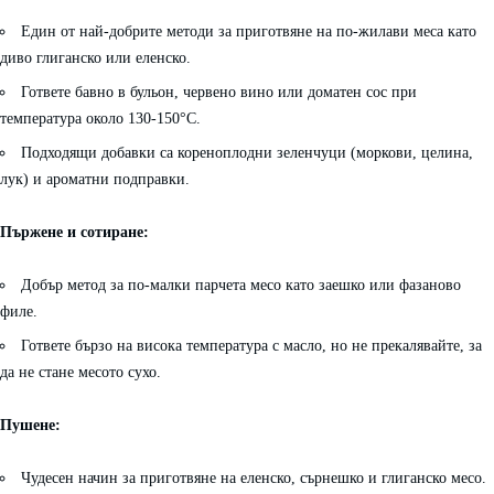
Един от най-добрите методи за приготвяне на по-жилави меса като
диво глиганско или еленско.
Гответе бавно в бульон, червено вино или доматен сос при
температура около 130-150°C.
Подходящи добавки са кореноплодни зеленчуци (моркови, целина,
лук) и ароматни подправки.
Пържене и сотиране:
Добър метод за по-малки парчета месо като заешко или фазаново
филе.
Гответе бързо на висока температура с масло, но не прекалявайте, за
да не стане месото сухо.
Пушене:
Чудесен начин за приготвяне на еленско, сърнешко и глиганско месо.