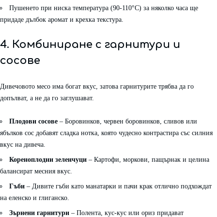
Пушенето при ниска температура (90-110°C) за няколко часа ще
придаде дълбок аромат и крехка текстура.
4. Комбиниране с гарнитури и
сосове
Дивечовото месо има богат вкус, затова гарнитурите трябва да го
допълват, а не да го заглушават.
Плодови сосове
– Боровинков, червен боровинков, сливов или
ябълков сос добавят сладка нотка, която чудесно контрастира със силния
вкус на дивеча.
Кореноплодни зеленчуци
– Картофи, моркови, пащърнак и целина
балансират месния вкус.
Гъби
– Дивите гъби като манатарки и пачи крак отлично подхождат
на еленско и глиганско.
Зърнени гарнитури
– Полента, кус-кус или ориз придават