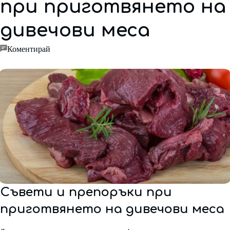
при приготвянето на
дивечови меса
on
Коментирай
Съвети
и
препоръки
при
приготвянето
на
дивечови
меса
Съвети и препоръки при
приготвянето на дивечови меса