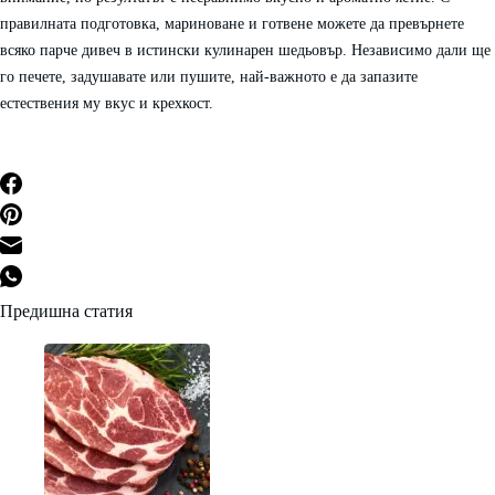
правилната подготовка, мариноване и готвене можете да превърнете
всяко парче дивеч в истински кулинарен шедьовър. Независимо дали ще
го печете, задушавате или пушите, най-важното е да запазите
естествения му вкус и крехкост.
Post
Предишна статия
Navigation