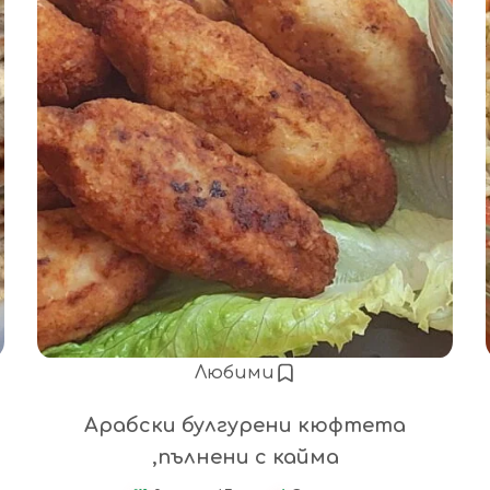
Любими
Арабски булгурени кюфтета
,пълнени с кайма