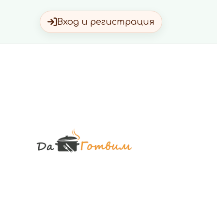
Вход и регистрация
Да Готви
Вкусни Домашн