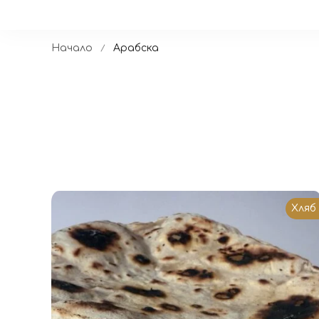
Начало
Арабска
Хляб