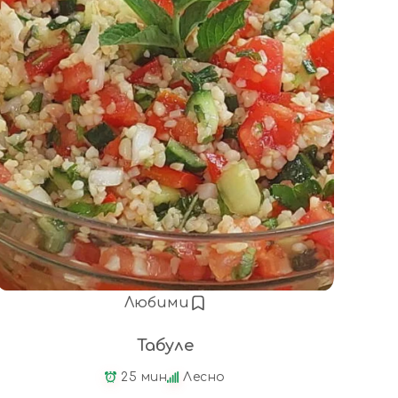
Любими
Табуле
25 мин
Лесно