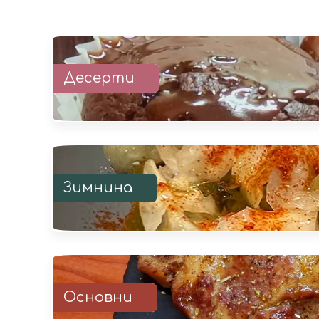
Десерти
Зимнина
Основни