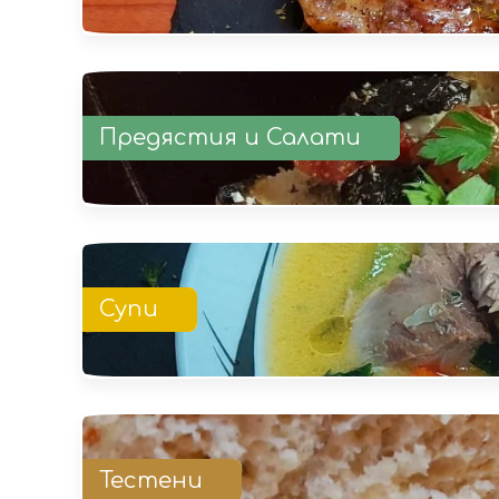
Предястия и Салати
Супи
Тестени