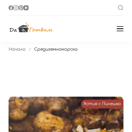
Да Готвим
Вкусни Домашни
Рецепти
Начало
Средиземноморска
Ястия с Пилешко