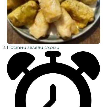
Постни зелеви сърми