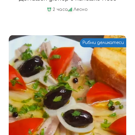
2 часа
Лесно
Рибни деликатеси