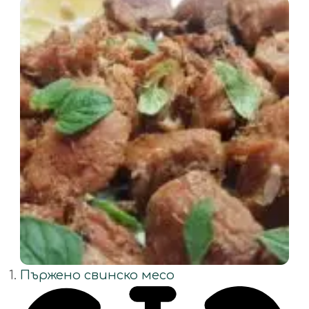
Пържено свинско месо