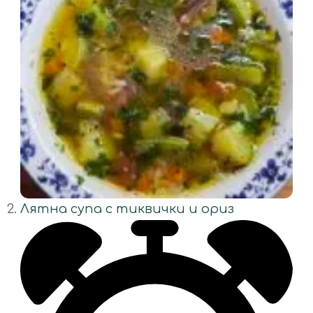
Лятна супа с тиквички и ориз