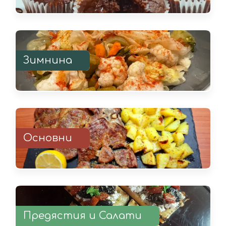
Зимнина
Основни
Предястия и Салати