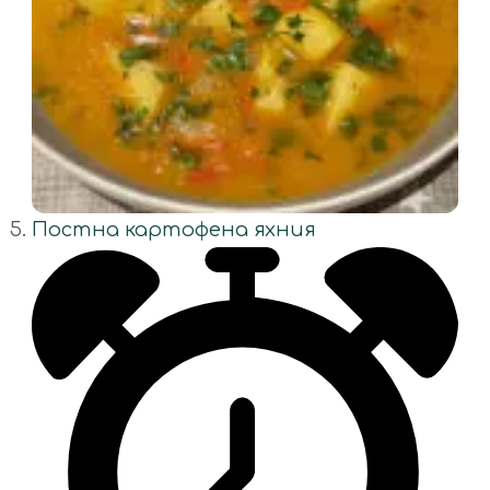
Постна картофена яхния