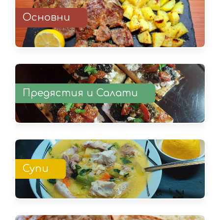
Основни
Предястия и Салати
Супи