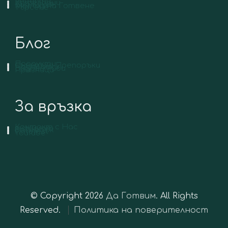
Рецепти
Категории
Вид Кухня
Метод на Готвене
Търсене
Блог
Продукти
Съвети и Препоръки
Подправки
Видове Риби
Празници
За връзка
Контакт с Нас
Instagram
Facebook
Pinterest
YouTube
© Copyright 2026
Да Готвим
. All Rights
Reserved.
Политика на поверителност