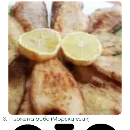
Пържена риба (Морски език)