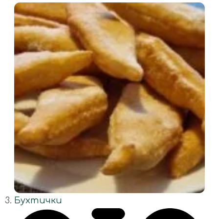
Бухтички