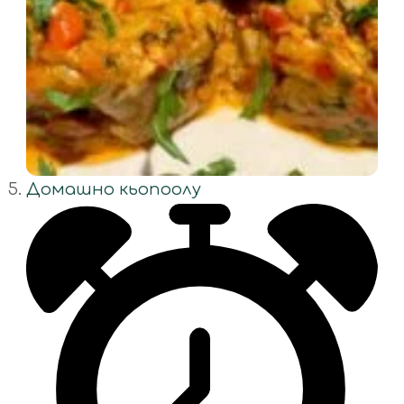
Домашно кьопоолу