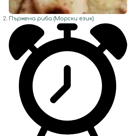
Пържена риба (Морски език)