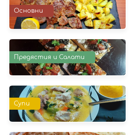
Основни
Предястия и Салати
Супи