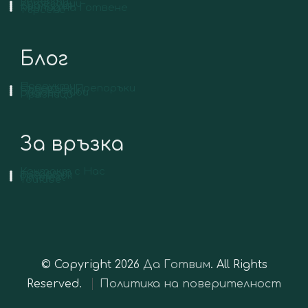
Рецепти
Категории
Вид Кухня
Метод на Готвене
Търсене
Блог
Продукти
Съвети и Препоръки
Подправки
Видове Риби
Празници
За връзка
Контакт с Нас
Instagram
Facebook
Pinterest
YouTube
© Copyright 2026
Да Готвим
. All Rights
Reserved.
Политика на поверителност