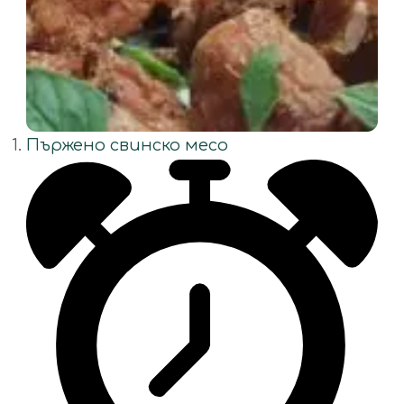
Пържено свинско месо