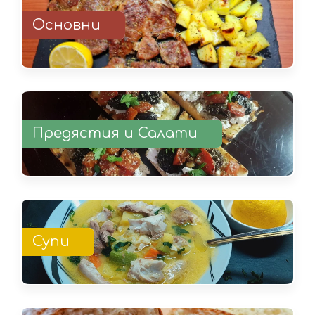
Основни
Предястия и Салати
Супи