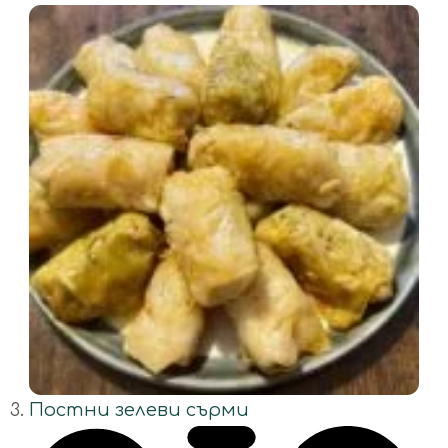
Постни зелеви сърми