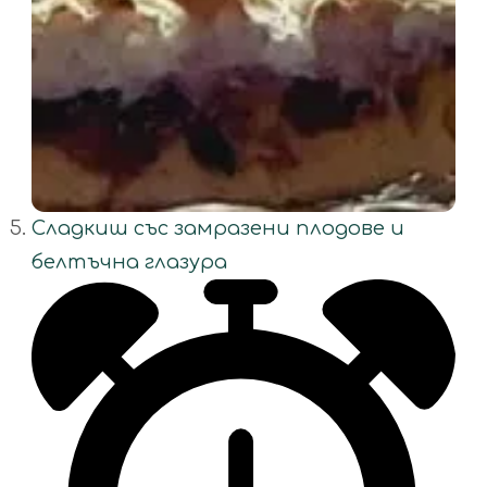
Сладкиш със замразени плодове и
белтъчна глазура