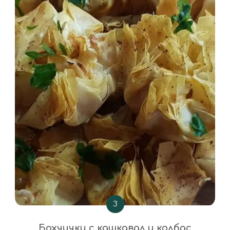
З
Бохчички с кашкавал и колбас