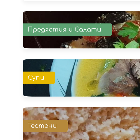
Предястия и Салати
Супи
Тестени