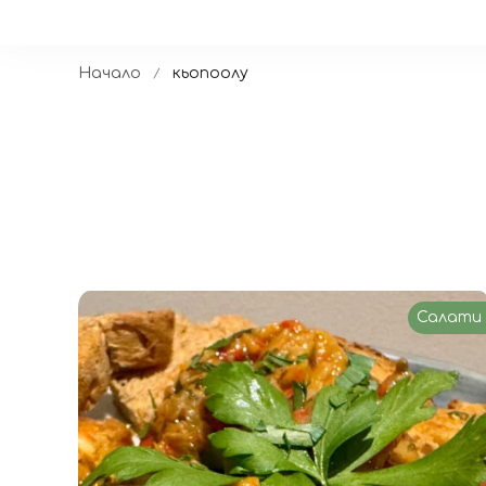
Начало
кьопоолу
Салати