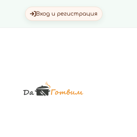
Вход и регистрация
Да Готви
Вкусни Домашн