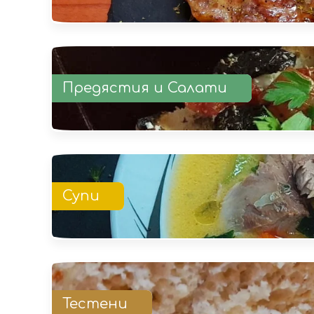
Предястия и Салати
Супи
Тестени