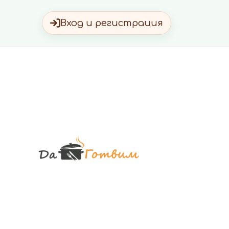
Вход и регистрация
Да Готви
Вкусни Домашн