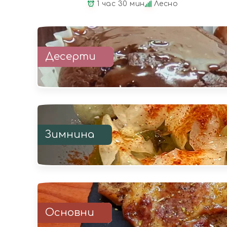
1 час 30 мин
Лесно
Десерти
Зимнина
Основни