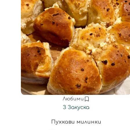
Любими
З
Закуска
Пухкави милинки