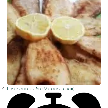
Пържена риба (Морски език)