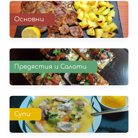
Основни
Предястия и Салати
Супи