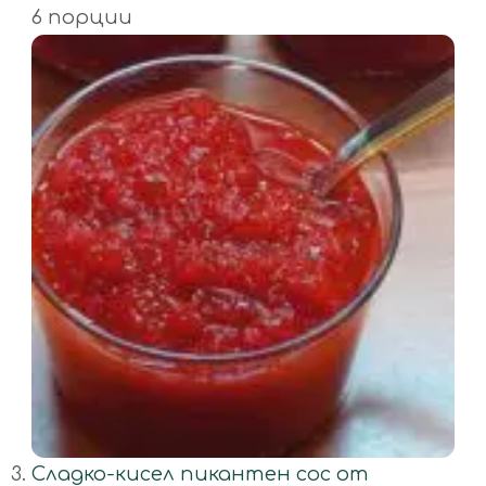
6 порции
Сладко-кисел пикантен сос от