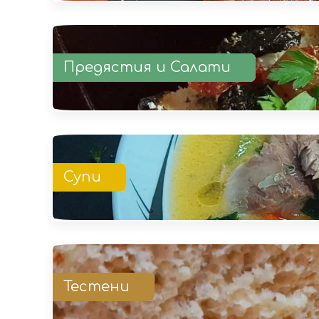
Предястия и Салати
Супи
Тестени