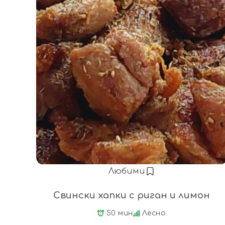
Любими
Свински хапки с риган и лимон
50 мин
Лесно