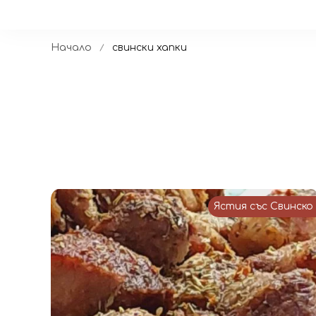
Начало
свински хапки
Ястия със Свинско