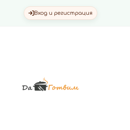
Вход и регистрация
Да Готви
Вкусни Домашн