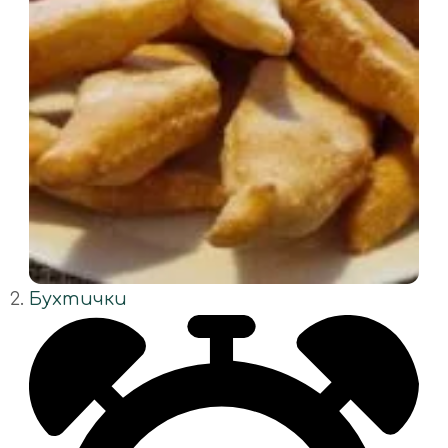
Бухтички