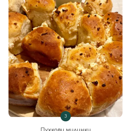
З
Пухкави милинки