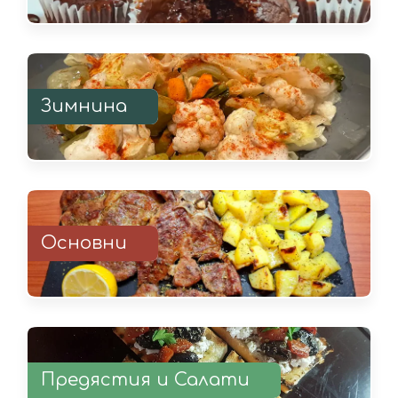
Зимнина
Основни
Предястия и Салати