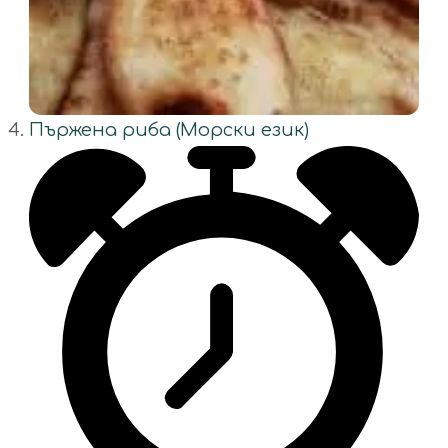
Пържена риба (Морски език)