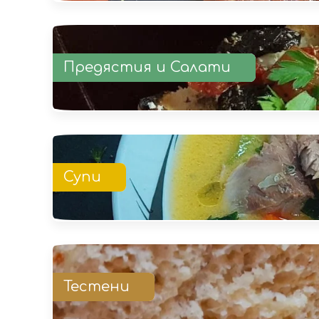
Предястия и Салати
Супи
Тестени