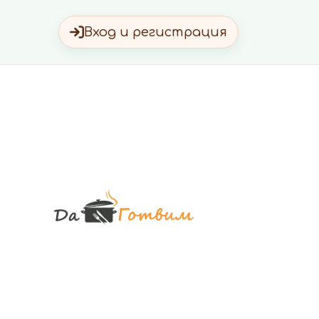
Вход и регистрация
Да Готви
Вкусни Домашн