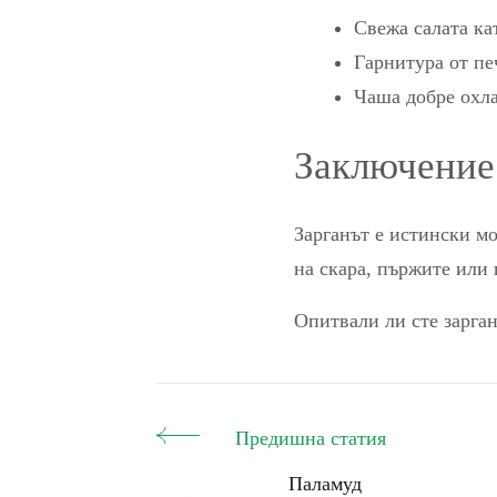
Свежа салата ка
Гарнитура от пе
Чаша добре охла
Заключение
Зарганът е истински м
на скара, пържите или 
Опитвали ли сте зарган
Предишна статия
Post
Паламуд