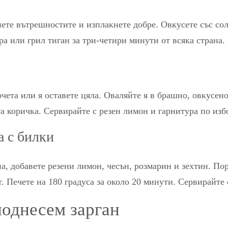
ете вътрешностите и изплакнете добре. Овкусете със сол
ара или грил тиган за три-четири минути от всяка страна.
чета или я оставете цяла. Оваляйте я в брашно, овкусено
та коричка. Сервирайте с резен лимон и гарнитура по изб
а с билки
на, добавете резени лимон, чесън, розмарин и зехтин. По
. Печете на 180 градуса за около 20 минути. Сервирайт
поднесем зарган