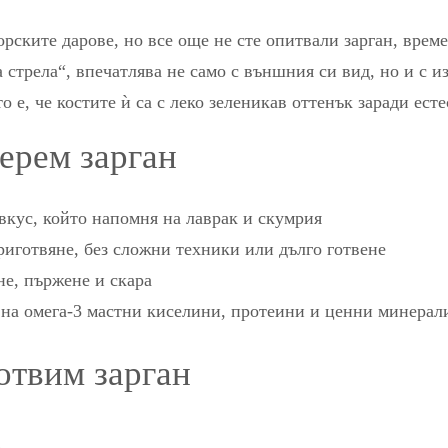
рските дарове, но все още не сте опитвали зарган, време 
 стрела“, впечатлява не само с външния си вид, но и с 
о е, че костите ѝ са с леко зеленикав оттенък заради ес
ерем зарган
вкус, който напомня на лаврак и скумрия
риготвяне, без сложни техники или дълго готвене
не, пържене и скара
 на омега-3 мастни киселини, протеини и ценни минерал
отвим зарган