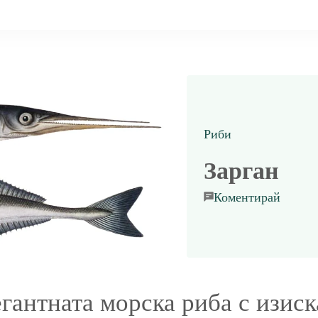
Риби
Зарган
on
Коментирай
Зарган
егантната морска риба с изиск