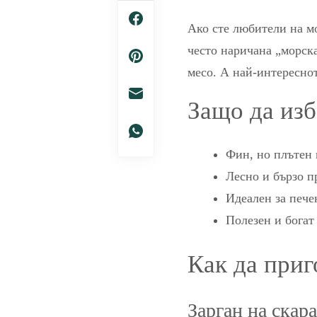
Ако сте любители на мо
често наричана „морска
месо. А най-интереснот
Защо да изб
Фин, но плътен 
Лесно и бързо п
Идеален за пече
Полезен и богат
Как да приг
Зарган на скара