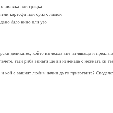
то шопска или гръцка
чени картофи или ориз с лимон
дено бяло вино или узо
орски деликатес, който изглежда впечатляващо и предлаг
печете, тази риба винаги ще ви изненада с нежната си тек
 и кой е вашият любим начин да го приготвите? Споделе