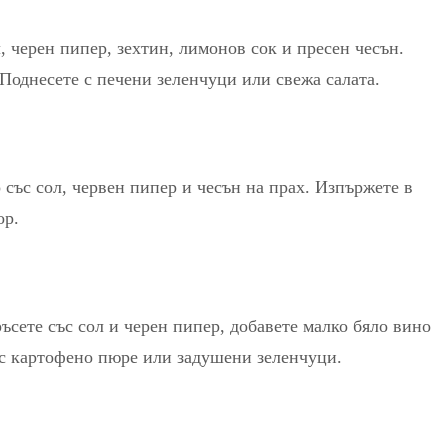
, черен пипер, зехтин, лимонов сок и пресен чесън.
 Поднесете с печени зеленчуци или свежа салата.
 със сол, червен пипер и чесън на прах. Изпържете в
ор.
ръсете със сол и черен пипер, добавете малко бяло вино
е с картофено пюре или задушени зеленчуци.