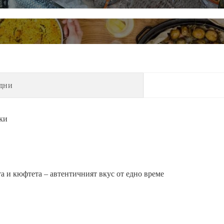
дни
ки
а и кюфтета – автентичният вкус от едно време