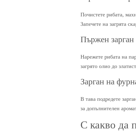
Почистете рибата, махн
Запечете на загрята ск
Пържен зарган
Нарежете рибата на пар
загрято олио до златис
Зарган на фурн
В тава подредете зарга
за допълнителен аромат
С какво да 