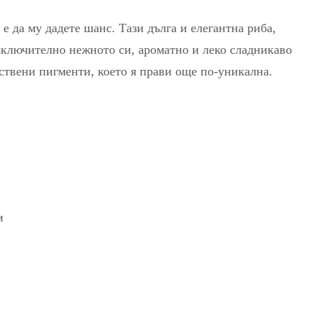
е да му дадете шанс. Тази дълга и елегантна риба,
изключително нежното си, ароматно и леко сладникаво
тествени пигменти, което я прави още по-уникална.
и