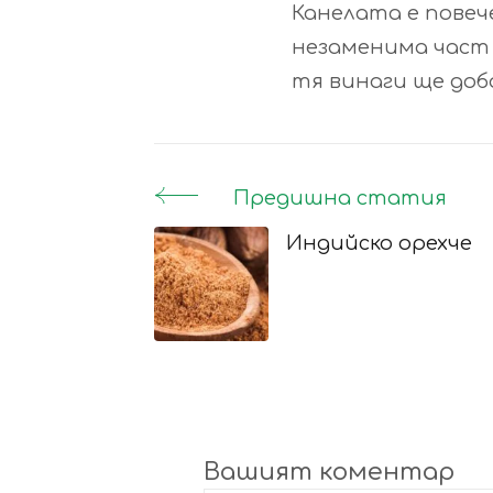
Канелата е повеч
незаменима част 
тя винаги ще доб
Предишна статия
Post
Индийско орехче
Navigation
Вашият коментар