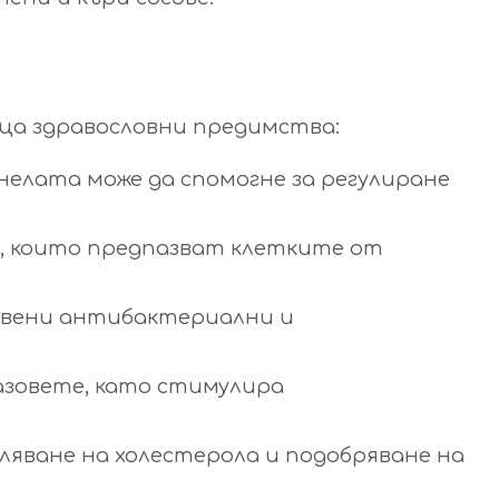
ица здравословни предимства:
анелата може да спомогне за регулиране
, които предпазват клетките от
твени антибактериални и
азовете, като стимулира
аляване на холестерола и подобряване на