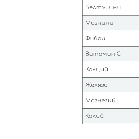
Белтъчини
Мазнини
Фибри
Витамин С
Калций
Желязо
Магнезий
Калий