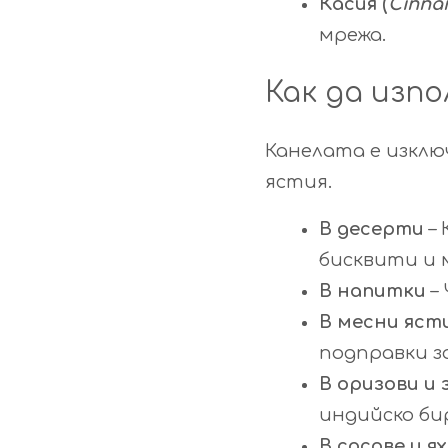
Касия (
Cinna
мрежа.
Как да изп
Канелата е изключ
ястия.
В десерти
– 
бисквити и 
В напитки
– 
В месни яст
подправки за
В оризови и 
индийско би
В сосове и я