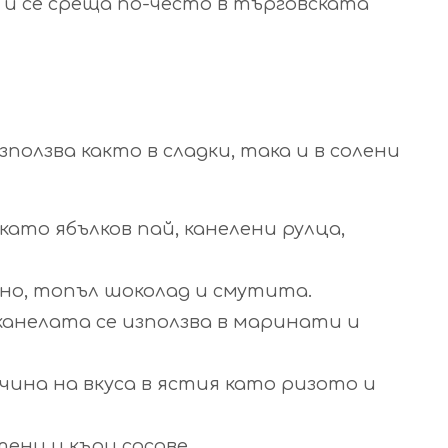
и се среща по-често в търговската
ползва както в сладки, така и в солени
като ябълков пай, канелени рулца,
вино, топъл шоколад и смутита.
канелата се използва в маринати и
чина на вкуса в ястия като ризото и
ени и къри сосове.