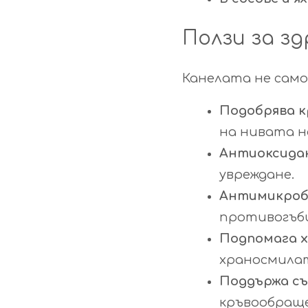
Ползи за з
Канелата не само
Подобрява к
на нивата н
Антиоксида
увреждане.
Антимикроб
противогъби
Подпомага 
храносмила
Поддържа съ
кръвообращ