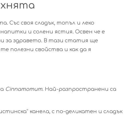
ухнята
. Със своя сладък, топъл и леко
напитки и солени ястия. Освен че е
и за здравето. В тази статия ще
ите полезни свойства и как да я
да
Cinnamomum
. Най-разпространени са
истинска“ канела, с по-деликатен и сладък