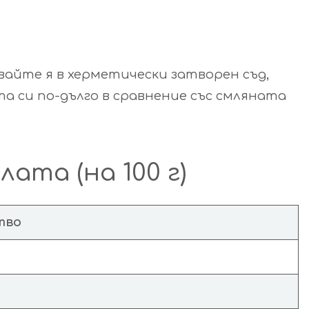
вайте я в херметически затворен съд,
а си по-дълго в сравнение със смлянaта
та (на 100 г)
тво