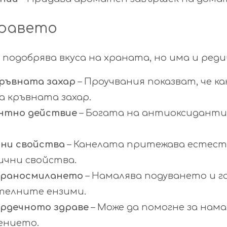
дравето
 подобрява вкуса на храната, но има и ред
ръвната захар
– Проучвания показват, че к
а кръвната захар.
нтно действие
– Богата на антиоксиданти
ни свойства
– Канелата притежава естес
чни свойства.
храносмилането
– Намалява подуването и г
телните ензими.
рдечното здраве
– Може да помогне за нам
ението.