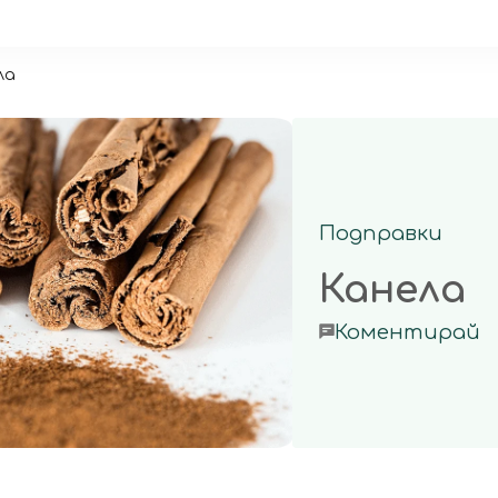
ла
Подправки
Канела
o
Коментирай
К