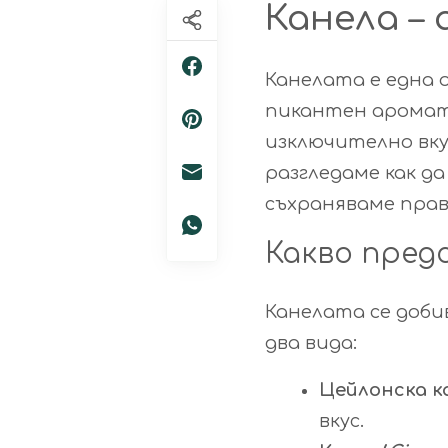
Канела –
Канелата е една 
пикантен аромат,
изключително вку
разгледаме как да
съхраняваме прав
Какво пред
Канелата се доб
два вида:
Цейлонска ка
вкус.