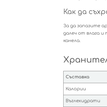
Как да съх
За да запазите а
далеч от влага и
канела.
Хранител
Съставка
Калории
Въглехидрати