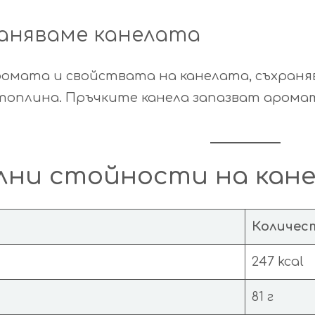
раняваме канелата
ромата и свойствата на канелата, съхраня
 топлина. Пръчките канела запазват аромат
ни стойности на канела
Количес
247 kcal
81 г