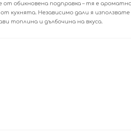
е от обикновена подправка – тя е ароматно
от кухнята. Независимо дали я използвате 
ави топлина и дълбочина на вкуса.