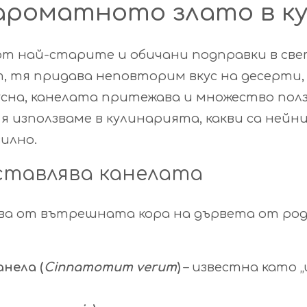
 ароматното злато в к
от най-старите и обичани подправки в света
 тя придава неповторим вкус на десерти, 
сна, канелата притежава и множество полз
 я използваме в кулинарията, какви са нейн
илно.
ставлява канелата
ива от вътрешната кора на дървета от ро
нела (
Cinnamomum verum
)
– известна като „