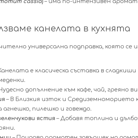
momum cassia
)
– има по-интензивен аромат 
олзваме канелата в кухнята
ително универсална подправка, която се из
Канелата е класическа съставка в сладкиши 
меденки.
Чудесно допълнение към кафе, чай, греяно 
ия
– В Близкия изток и Средиземноморието 
 агнешко, пилешко и говеждо.
зеленчукови ястия
– Добавя топлина и дълбо
ряни.
хнии
– Придава ароматен завършек на домат