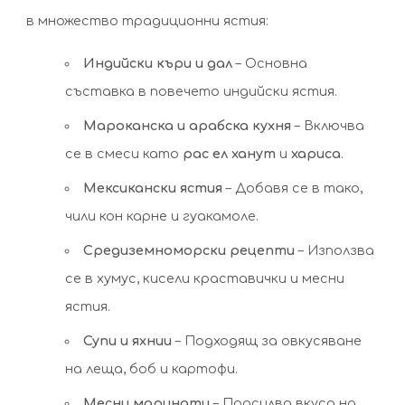
в множество традиционни ястия:
Индийски къри и дал
– Основна
съставка в повечето индийски ястия.
Мароканска и арабска кухня
– Включва
се в смеси като
рас ел ханут
и
хариса
.
Мексикански ястия
– Добавя се в тако,
чили кон карне и гуакамоле.
Средиземноморски рецепти
– Използва
се в хумус, кисели краставички и месни
ястия.
Супи и яхнии
– Подходящ за овкусяване
на леща, боб и картофи.
Месни маринати
– Подсилва вкуса на