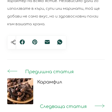
характер на всяко ястие. Независимо дали го
използвате в къри, супи или маринати, той ще
добави не само вкус, но и здравословни ползи
към вашата храна.
Предишна статия
Post
Navigation
Карамфил
Следваща статия