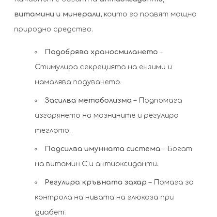
витамини и минерали
, които го правят мощно
природно средство.
Подобрява храносмилането
–
Стимулира секрецията на ензими и
намалява подуването.
Засилва метаболизма
– Подпомага
изгарянето на мазнините и регулира
теглото.
Подсилва имунната система
– Богат
на витамин C и антиоксиданти.
Регулира кръвната захар
– Помага за
контрола на нивата на глюкоза при
диабет.