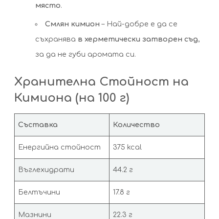
място
.
Смлян кимион
– Най-добре е да се
съхранява
в херметически затворен съд
,
за да не губи аромата си.
Хранителна Стойност на
Кимиона (на 100 г)
Съставка
Количество
Енергийна стойност
375 kcal
Въглехидрати
44.2 г
Белтъчини
17.8 г
Мазнини
22.3 г