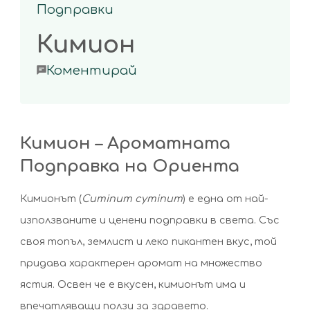
Подправки
Кимион
on
Коментирай
Кимион
Кимион – Ароматната
Подправка на Ориента
Кимионът (
Cuminum cyminum
) е една от най-
използваните и ценени подправки в света. Със
своя топъл, землист и леко пикантен вкус, той
придава характерен аромат на множество
ястия. Освен че е вкусен, кимионът има и
впечатляващи ползи за здравето.