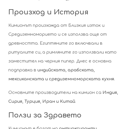
Произход и История
Кимионът произхожда от Близкия изток и
Средиземноморието и се използва още от
древността. Египтяните го включвали в
ритуалите си, а римляните го използвали като
заместител на черния пипер. Днес е основна
подправка в
индийската, арабската,
мексиканската и средиземноморската кухня
.
Основните производители на кимион са
Индия,
Сирия, Турция, Иран и Китай
.
Ползи за Здравето
Кимионът е богат на
антиоксиданти,