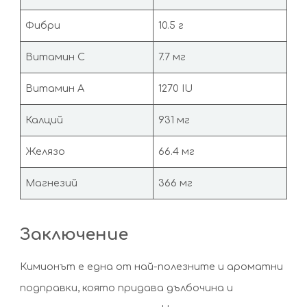
Фибри
10.5 г
Витамин C
7.7 мг
Витамин A
1270 IU
Калций
931 мг
Желязо
66.4 мг
Магнезий
366 мг
Заключение
Кимионът е една от най-полезните и ароматни
подправки, която придава дълбочина и