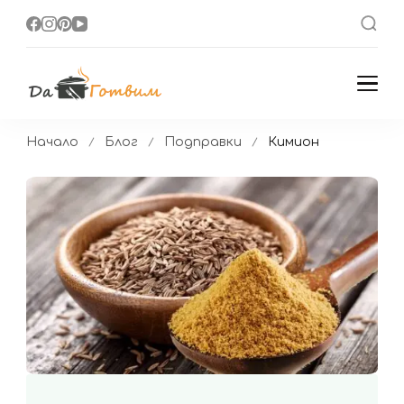
Да Готвим
Вкусни Домашни
Рецепти
Начало
Блог
Подправки
Кимион