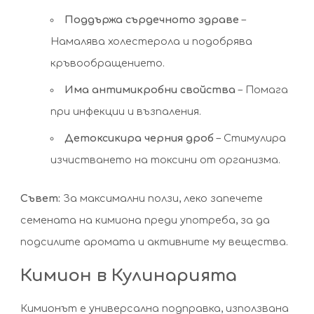
Поддържа сърдечното здраве
–
Намалява холестерола и подобрява
кръвообращението.
Има антимикробни свойства
– Помага
при инфекции и възпаления.
Детоксикира черния дроб
– Стимулира
изчистването на токсини от организма.
Съвет:
За максимални ползи, леко запечете
семената на кимиона преди употреба, за да
подсилите аромата и активните му вещества.
Кимион в Кулинарията
Кимионът е универсална подправка, използвана