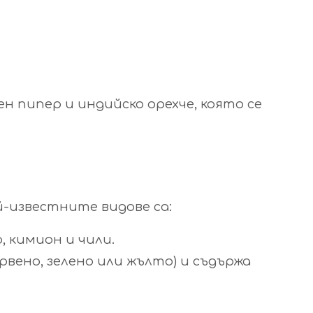
ен пипер и индийско орехче, която се
й-известните видове са:
, кимион и чили.
рвено, зелено или жълто) и съдържа