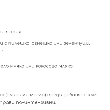
ни ястия:
и с пилешко, агнешко или зеленчуци.
с.
ело мляко или кокосово мляко.
на
(олио или масло) преди добавяне към
 прави по-интензивни.