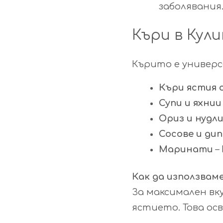
заболявания
Къри в Кул
Кърито е универс
Къри ястия с
Супи и яхнии
Ориз и нудл
Сосове и ди
Маринати
–
Как да използвам
За максимален вк
ястието. Това ос