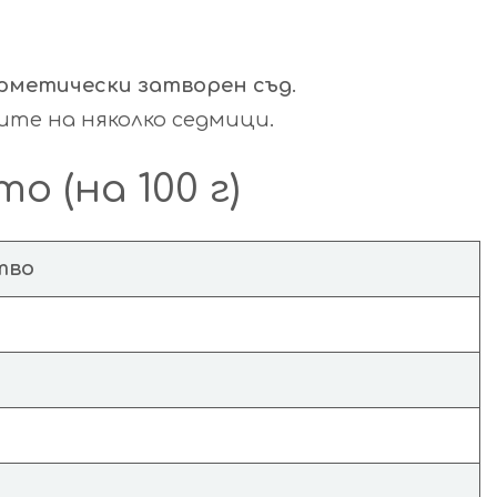
ерметически затворен съд
.
ите на няколко седмици.
 (на 100 г)
тво