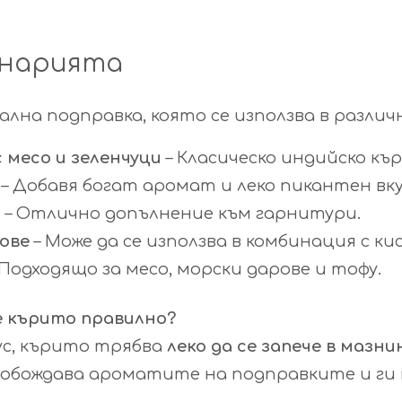
.
инарията
ална подправка, която се използва в различ
 месо и зеленчуци
– Класическо индийско кър
– Добавя богат аромат и леко пикантен вку
и
– Отлично допълнение към гарнитури.
пове
– Може да се използва в комбинация с кис
 Подходящо за месо, морски дарове и тофу.
е кърито правилно?
ус, кърито трябва
леко да се запече в мазни
вобождава ароматите на подправките и ги