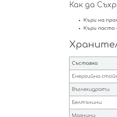
Как да Съх
Къри на пра
Къри паста
Хранител
Съставка
Енергийна стой
Въглехидрати
Белтъчини
Мазнини