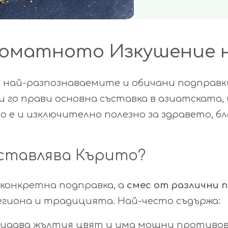
роматното Изкушение 
 най-разпознаваемите и обичани подправк
и го прави основна съставка в азиатската,
то е и изключително полезно за здравето, 
ставлява Кърито?
 конкретна подправка, а
смес от различни 
гиона и традицията. Най-често съдържа:
ридава жълтия цвят и има мощни противов