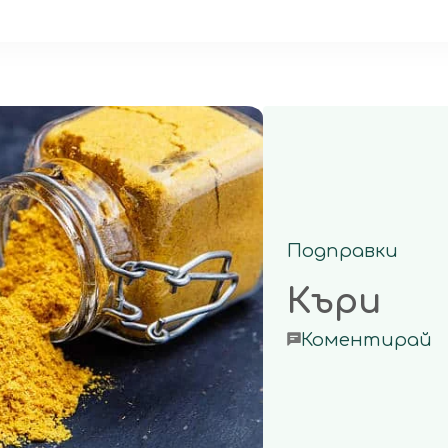
Подправки
Къри
o
Коментирай
К