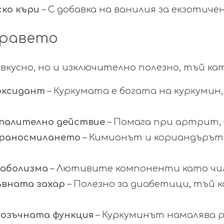
ко къри
– С добавка на ванилия за екзотичен
дравето
 вкусно, но и изключително полезно, тъй к
оксидант
– Куркумата е богата на куркуми
палително действие
– Помага при артрит, 
храносмилането
– Кимионът и кориандърът
таболизма
– Лютивите компоненти като чил
ъвната захар
– Полезно за диабетици, тъй 
озъчната функция
– Куркуминът намалява 