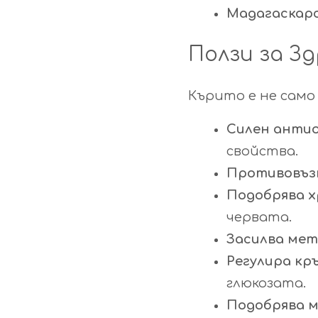
Мадагаскарс
Ползи за З
Кърито е не само
Силен анти
свойства.
Противовъз
Подобрява 
червата.
Засилва ме
Регулира кр
глюкозата.
Подобрява м