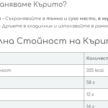
раняваме Кърито?
х
– Съхранявайте в
тъмно и сухо място, в х
– Дръжте в хладилник и използвайте в рамк
на Стойност на Кърито
Количес
ност
325 kcal
58 г
12 г
14 г