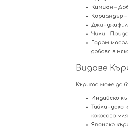
Кимион
– До
Кориандър
–
Джинджифил
Чили
– Прида
Гарам маса
добавя в ня
Видове Кър
Кърито може да 
Индийско къ
Тайландско 
кокосово мля
Японско кър