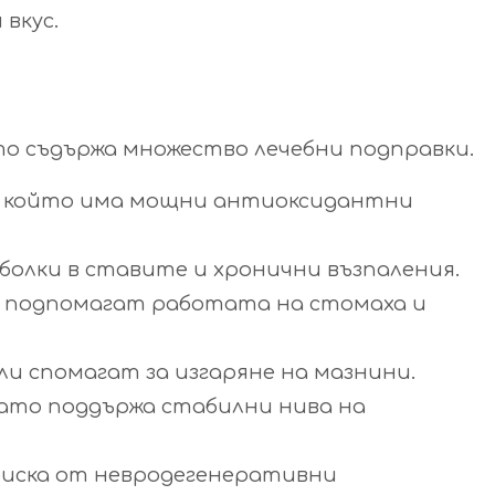
 вкус.
ато съдържа множество лечебни подправки.
н, който има мощни антиоксидантни
болки в ставите и хронични възпаления.
 подпомагат работата на стомаха и
и спомагат за изгаряне на мазнини.
като поддържа стабилни нива на
риска от невродегенеративни