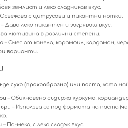
бавя землист и леко сладникав вкус.
 Освежава с цитрусови и пикантни нотки.
– Дава леко пикантен и загряващ вкус.
ва лютивина в различни степени.
ла
– Смес от канела, карамфил, кардамон, чер
кои варианти.
и
бъде
сухо (прахообразно)
или
паста
, като на
ри
– Обикновено съдържа куркума, кориандър
къри
– Използва се под формата на паста (че
ко.
и
– По-меко, с леко сладък вкус.