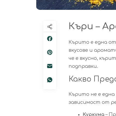
Къри – А
Кърито е една от
вкусове и аромат
че е вкусно, къри
подправки.
Какво Пред
Кърито не е една
зависимост от ре
Куркума
– П