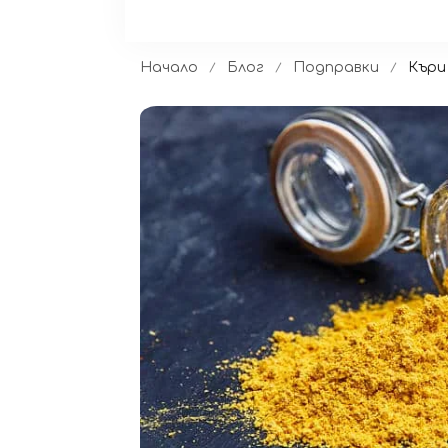
Начало
Блог
Подправки
Къри