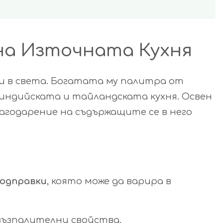
на Източната Кухня
и в света. Богатата му палитра от
 индийската и тайландската кухня. Освен
благодарение на съдържащите се в него
подправки
, която може да варира в
ъзпалителни свойства.