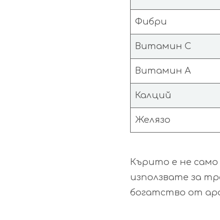
Фибри
Витамин C
Витамин A
Калций
Желязо
Кърито е не само
използвате за тр
богатство от аро