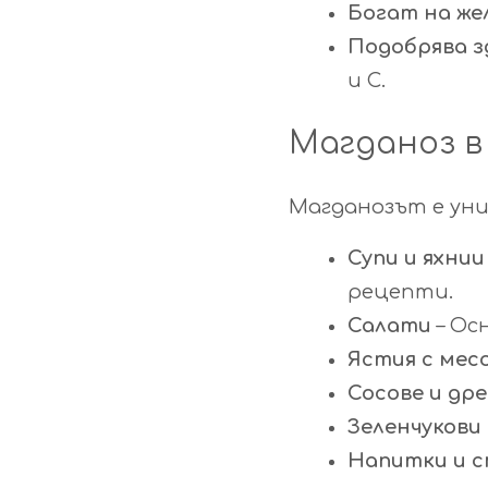
Богат на же
Подобрява з
и С.
Магданоз в
Магданозът е уни
Супи и яхнии
рецепти.
Салати
– Ос
Ястия с месо
Сосове и др
Зеленчукови
Напитки и 