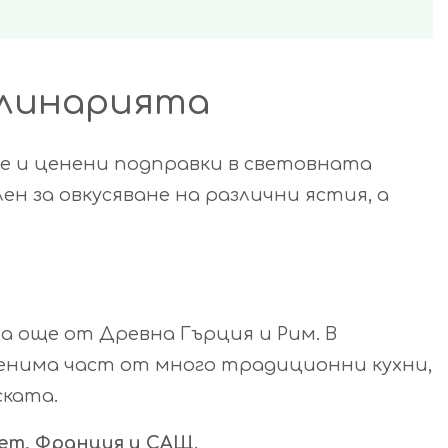
улинарията
те и ценени подправки в световната
лен за овкусяване на различни ястия, а
 още от Древна Гърция и Рим. В
аменима част от много традиционни кухни,
ската.
пет, Франция и САЩ
.