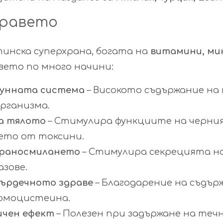
дравето
инска суперхрана, богата на
витамини, ми
ето по много начини:
мунната система
– Високото съдържание н
рганизма.
а тялото
– Стимулира функциите на черния
ето от токсини.
храносмилането
– Стимулира секрецията н
азове.
ърдечното здраве
– Благодарение на съдър
хомоцистеина.
ичен ефект
– Полезен при задържане на теч