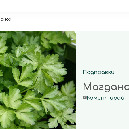
аноз
Подправки
Магдано
o
Коментирай
М