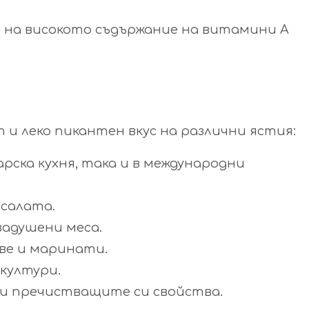
е на високото съдържание на витамини А
 и леко пикантен вкус на различни ястия:
рска кухня, така и в международни
 салата.
задушени меса.
ове и маринати.
 култури.
ди пречистващите си свойства.