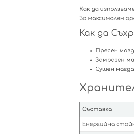
Как да използвам
За максимален ар
Как да Съх
Пресен маг
Замразен ма
Сушен магда
Хранител
Съставка
Енергийна стой