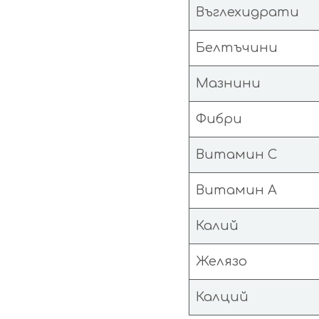
Въглехидрати
Белтъчини
Мазнини
Фибри
Витамин C
Витамин A
Калий
Желязо
Калций