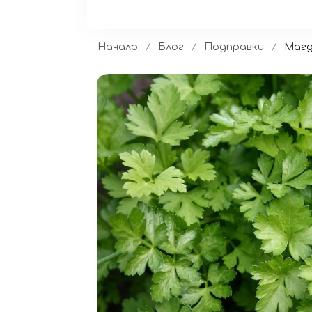
Начало
Блог
Подправки
Магд