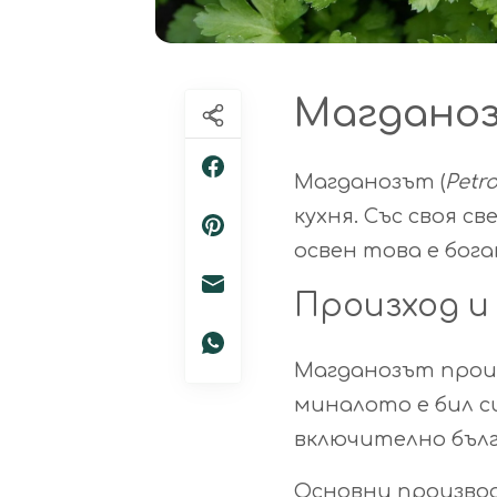
Магданоз
Магданозът (
Petr
кухня. Със своя с
освен това е бог
Произход и
Магданозът произ
миналото е бил с
включително бълг
Основни произво