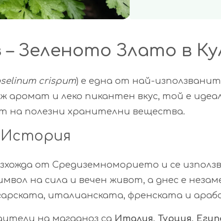
 – Зеленото Злато в К
oselinum crispum
) е една от най-използвани
веж аромат и леко пикантен вкус, той е идеа
ат на полезни хранителни вещества.
 История
хожда от Средиземноморието и се използва
имвол на сила и вечен живот, а днес е нез
арската, италианската, френската и араб
дители на магданоз са
Италия, Турция, Еги