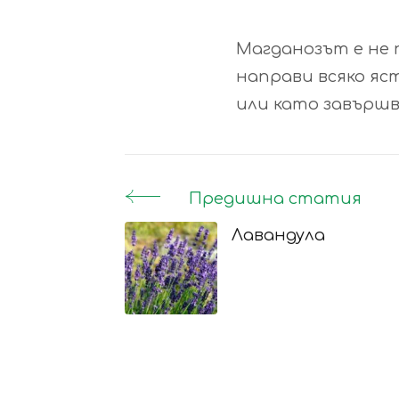
Магданозът е не 
направи всяко яс
или като завършва
Предишна статия
Post
Лавандула
Navigation