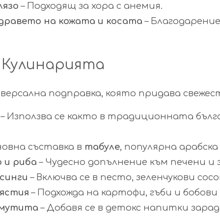
лязо
– Подходящ за хора с анемия.
дравето на кожата и косата
– Благодарени
 Кулинарията
версална подправка, която придава свежест
– Използва се както в традиционната бълга
новна съставка в
табуле
, популярна арабска
 и риба
– Чудесно допълнение към печени и 
есинги
– Включва се в песто, зеленчукови сос
 ястия
– Подхожда на картофи, гъби и бобови
смутита
– Добавя се в детокс напитки зара