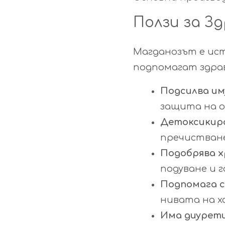
Ползи за З
Магданозът е ист
подпомагат здрав
Подсилва и
защита на о
Детоксикир
пречистван
Подобрява 
подуване и г
Подпомага с
нивата на 
Има диурет