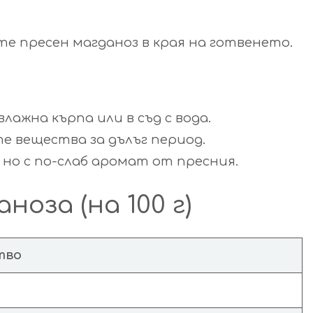
е пресен магданоз в края на готвенето.
лажна кърпа или в съд с вода.
е вещества за дълъг период.
 но с по-слаб аромат от пресния.
оза (на 100 г)
тво