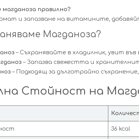
е магданоза правилно?
омат и запазване на витамините, добавяйт
раняваме Магданоза?
даноз
– Съхранявайте в хладилник, увит във в
гданоз
– Запазва свежестта и хранителнит
ноз
– Подходящ за дълготрайно съхранение,
на Стойност на Магдан
Количес
ност
36 kcal