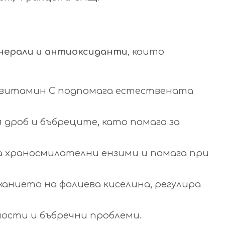
нерали и антиоксиданти
, които
а витамин C подпомага естествената
 дроб и бъбреците, като помага за
а храносмилателни ензими и помага при
жанието на фолиева киселина, регулира
ности и бъбречни проблеми.