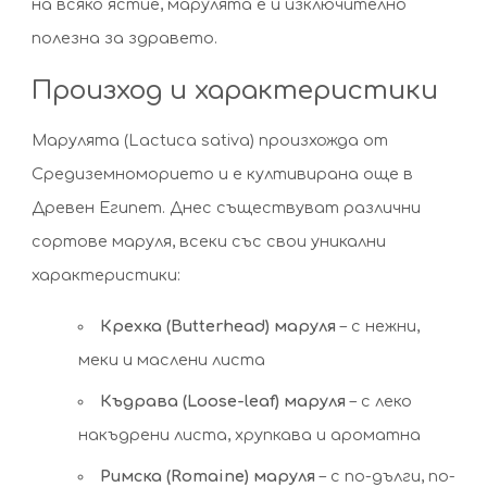
на всяко ястие, марулята е и изключително
полезна за здравето.
Произход и характеристики
Марулята (Lactuca sativa) произхожда от
Средиземноморието и е култивирана още в
Древен Египет. Днес съществуват различни
сортове маруля, всеки със свои уникални
характеристики:
Крехка (Butterhead) маруля
– с нежни,
меки и маслени листа
Къдрава (Loose-leaf) маруля
– с леко
накъдрени листа, хрупкава и ароматна
Римска (Romaine) маруля
– с по-дълги, по-