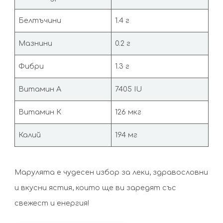
Белтъчини
1.4 г
Мазнини
0.2 г
Фибри
1.3 г
Витамин А
7405 IU
Витамин К
126 мкг
Калий
194 мг
Марулята е чудесен избор за леки, здравословни
и вкусни ястия, които ще ви заредят със
свежест и енергия!