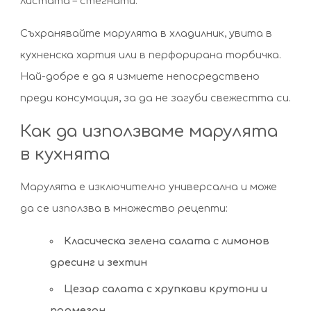
листата – стегнати.
Съхранявайте марулята в хладилник, увита в
кухненска хартия или в перфорирана торбичка.
Най-добре е да я измиете непосредствено
преди консумация, за да не загуби свежестта си.
Как да използваме марулята
в кухнята
Марулята е изключително универсална и може
да се използва в множество рецепти:
Класическа зелена салата с лимонов
дресинг и зехтин
Цезар салата с хрупкави крутони и
пармезан