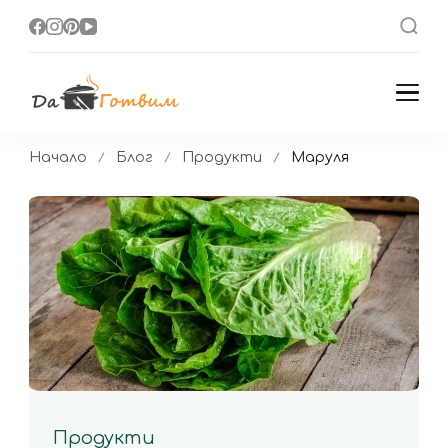
Да Готвим
Вкусни Домашни
Рецепти
Начало
Блог
Продукти
Маруля
Продукти