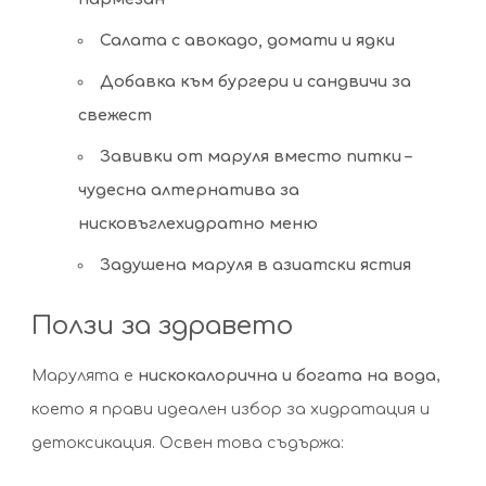
Салата с авокадо, домати и ядки
Добавка към бургери и сандвичи за
свежест
Завивки от маруля вместо питки –
чудесна алтернатива за
нисковъглехидратно меню
Задушена маруля в азиатски ястия
Ползи за здравето
Марулята е
нискокалорична и богата на вода
,
което я прави идеален избор за хидратация и
детоксикация. Освен това съдържа: