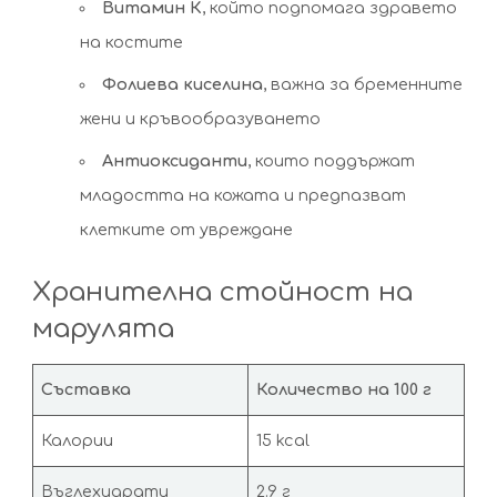
Витамин К
, който подпомага здравето
на костите
Фолиева киселина
, важна за бременните
жени и кръвообразуването
Антиоксиданти
, които поддържат
младостта на кожата и предпазват
клетките от увреждане
Хранителна стойност на
марулята
Съставка
Количество на 100 г
Калории
15 kcal
Въглехидрати
2.9 г