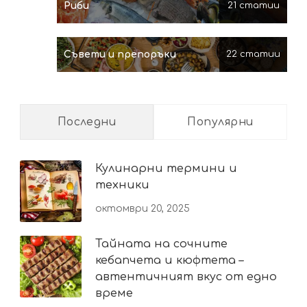
Риби
21 статии
Съвети и препоръки
22 статии
Последни
Популярни
Кулинарни термини и
техники
октомври 20, 2025
Тайната на сочните
кебапчета и кюфтета –
автентичният вкус от едно
време