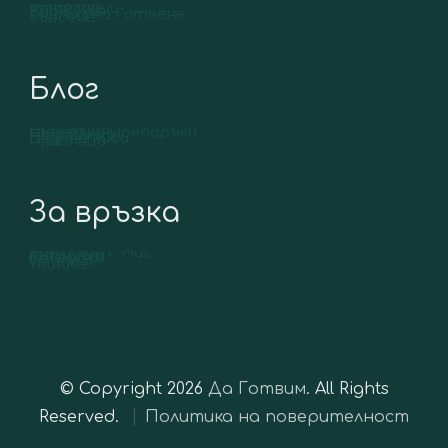
Рецепти
Категории
Вид Кухня
Метод на Готвене
Търсене
Блог
Продукти
Съвети и Препоръки
Подправки
Видове Риби
Празници
За връзка
Контакт с Нас
Instagram
Facebook
Pinterest
YouTube
© Copyright 2026
Да Готвим
. All Rights
Reserved.
Политика на поверителност