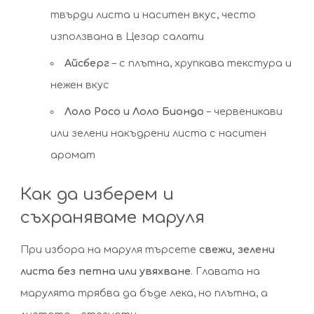
твърди листа и наситен вкус, често
използвана в Цезар салати
Айсберг
– с плътна, хрупкава текстура и
нежен вкус
Лоло Росо и Лоло Биондо
– червеникави
или зелени накъдрени листа с наситен
аромат
Как да изберем и
съхраняваме маруля
При избора на маруля търсете
свежи, зелени
листа без петна или увяхване
. Главата на
марулята трябва да бъде лека, но плътна, а