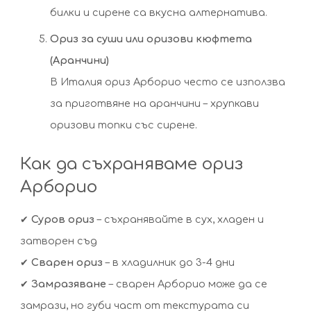
билки и сирене са вкусна алтернатива.
Ориз за суши или оризови кюфтета
(Аранчини)
В Италия ориз Арборио често се използва
за приготвяне на аранчини – хрупкави
оризови топки със сирене.
Как да съхраняваме ориз
Арборио
✔
Суров ориз
– съхранявайте в сух, хладен и
затворен съд
✔
Сварен ориз
– в хладилник до 3-4 дни
✔
Замразяване
– сварен Арборио може да се
замрази, но губи част от текстурата си