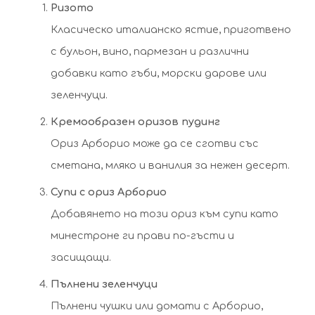
Ризото
Класическо италианско ястие, приготвено
с бульон, вино, пармезан и различни
добавки като гъби, морски дарове или
зеленчуци.
Кремообразен оризов пудинг
Ориз Арборио може да се сготви със
сметана, мляко и ванилия за нежен десерт.
Супи с ориз Арборио
Добавянето на този ориз към супи като
минестроне ги прави по-гъсти и
засищащи.
Пълнени зеленчуци
Пълнени чушки или домати с Арборио,