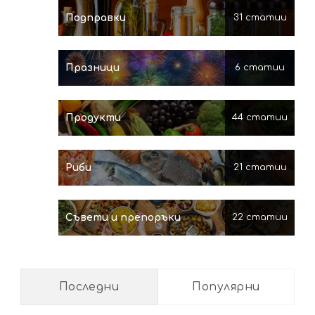
Подправки
31 статии
Празници
6 статии
Продукти
44 статии
Риби
21 статии
Съвети и препоръки
22 статии
Последни
Популярни