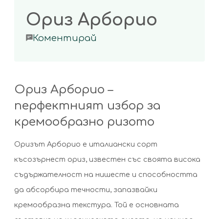
Ориз Арборио
on
Коментирай
Ориз
Арборио
Ориз Арборио –
перфектният избор за
кремообразно ризото
Оризът Арборио е италиански сорт
късозърнест ориз, известен със своята висока
съдържателност на нишесте и способността
да абсорбира течности, запазвайки
кремообразна текстура. Той е основната