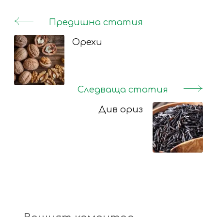
Предишна статия
Post
Navigation
Орехи
Следваща статия
Див ориз