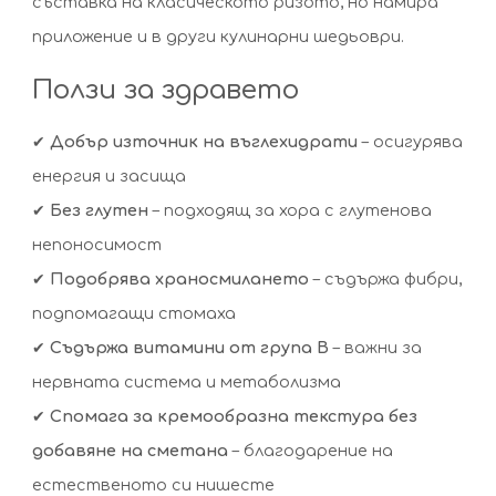
съставка на класическото ризото, но намира
приложение и в други кулинарни шедьоври.
Ползи за здравето
✔
Добър източник на въглехидрати
– осигурява
енергия и засища
✔
Без глутен
– подходящ за хора с глутенова
непоносимост
✔
Подобрява храносмилането
– съдържа фибри,
подпомагащи стомаха
✔
Съдържа витамини от група B
– важни за
нервната система и метаболизма
✔
Спомага за кремообразна текстура без
добавяне на сметана
– благодарение на
естественото си нишесте