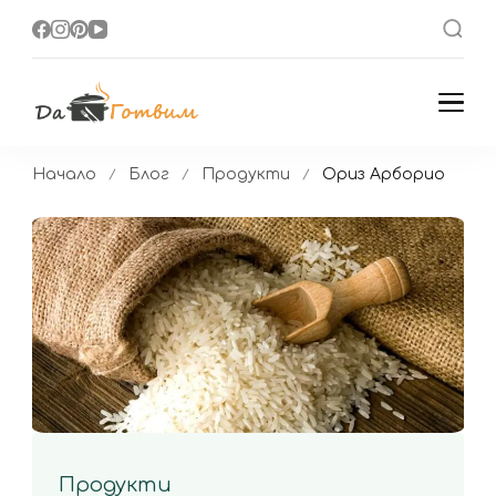
Да Готвим
Вкусни Домашни
Рецепти
Начало
Блог
Продукти
Ориз Арборио
Продукти