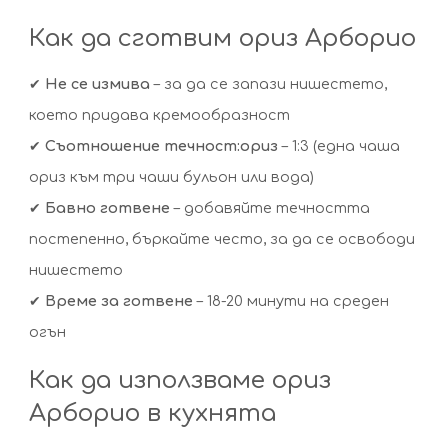
Как да сготвим ориз Арборио
✔
Не се измива
– за да се запази нишестето,
което придава кремообразност
✔
Съотношение течност:ориз
– 1:3 (една чаша
ориз към три чаши бульон или вода)
✔
Бавно готвене
– добавяйте течността
постепенно, бъркайте често, за да се освободи
нишестето
✔
Време за готвене
– 18-20 минути на среден
огън
Как да използваме ориз
Арборио в кухнята