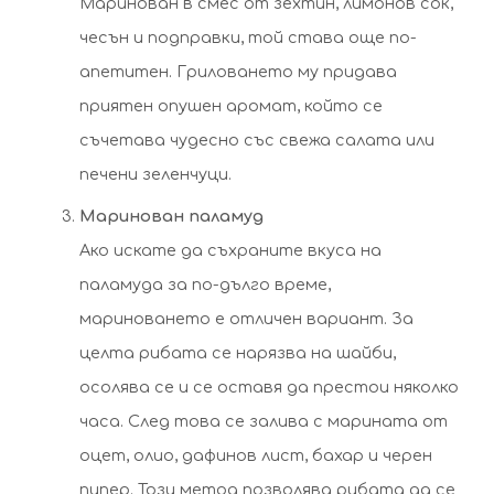
Маринован в смес от зехтин, лимонов сок,
чесън и подправки, той става още по-
апетитен. Гриловането му придава
приятен опушен аромат, който се
съчетава чудесно със свежа салата или
печени зеленчуци.
Маринован паламуд
Ако искате да съхраните вкуса на
паламуда за по-дълго време,
мариноването е отличен вариант. За
целта рибата се нарязва на шайби,
осолява се и се оставя да престои няколко
часа. След това се залива с марината от
оцет, олио, дафинов лист, бахар и черен
пипер. Този метод позволява рибата да се