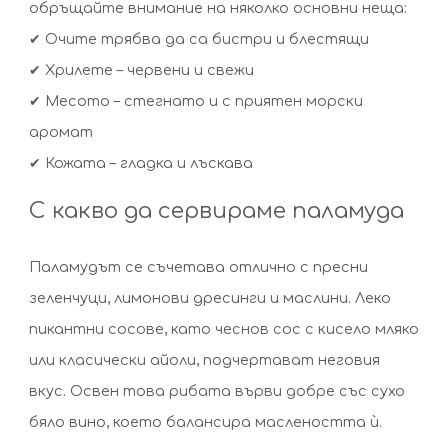
обръщайте внимание на няколко основни неща:
✔ Очите трябва да са бистри и блестящи
✔ Хрилете – червени и свежи
✔ Месото – стегнато и с приятен морски
аромат
✔ Кожата – гладка и лъскава
С какво да сервираме паламуда
Паламудът се съчетава отлично с пресни
зеленчуци, лимонови дресинги и маслини. Леко
пикантни сосове, като чеснов сос с кисело мляко
или класически айоли, подчертават неговия
вкус. Освен това рибата върви добре със сухо
бяло вино, което балансира маслеността ѝ.