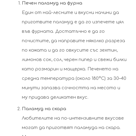
Печен паламуд на фурна
Един от най-лесните и вкусни начини да
приготвите паламуд е да го изпечете цял
във фурната. Достатъчно е да го
почистите, да направите няколко разреза
по кожата и да го овкусите със зехтин,
лимонов сок, сол, черен пипер и свежи билки
като розмарин и мащерка. Печенето на
средна температура (около 180°C) за 30–40
минути запазва сочността на месото и
му придава деликатен вкус.
Паламуд на скара
Любителите на по-интензивните вкусове
могат да приготвят паламуда на скара.