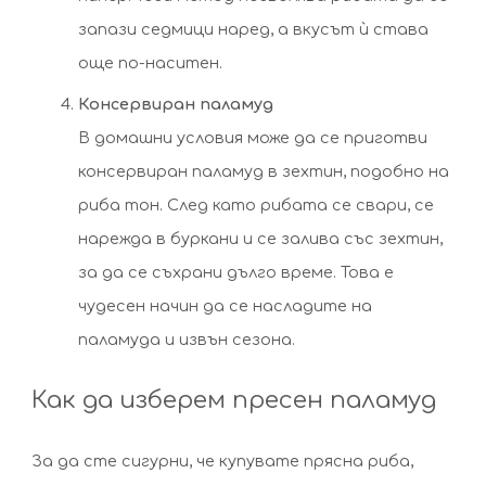
запази седмици наред, а вкусът ѝ става
още по-наситен.
Консервиран паламуд
В домашни условия може да се приготви
консервиран паламуд в зехтин, подобно на
риба тон. След като рибата се свари, се
нарежда в буркани и се залива със зехтин,
за да се съхрани дълго време. Това е
чудесен начин да се насладите на
паламуда и извън сезона.
Как да изберем пресен паламуд
За да сте сигурни, че купувате прясна риба,