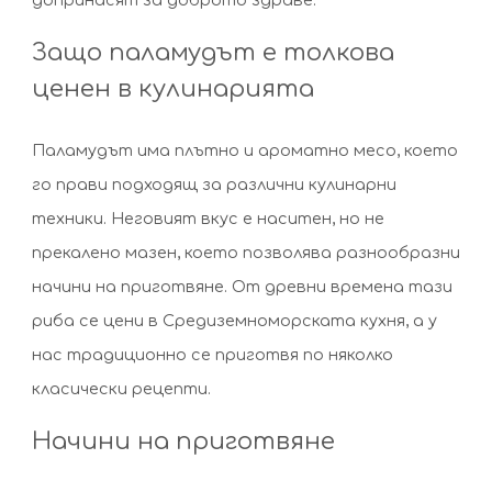
допринасят за доброто здраве.
Защо паламудът е толкова
ценен в кулинарията
Паламудът има плътно и ароматно месо, което
го прави подходящ за различни кулинарни
техники. Неговият вкус е наситен, но не
прекалено мазен, което позволява разнообразни
начини на приготвяне. От древни времена тази
риба се цени в Средиземноморската кухня, а у
нас традиционно се приготвя по няколко
класически рецепти.
Начини на приготвяне