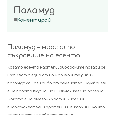
Паламуд
on
Коментирай
Паламуд
Паламуд – морското
съкровище на есента
Когато есента настъпи, рибарските пазари се
изпълват с една от най-обичаните риби –
паламудът. Тази риба от семейство Скумбриеви
е не просто вкусна, но и изключително полезна.
Богата е на омега-3 мастни киселини,
висококачествени протеини и витамини, които