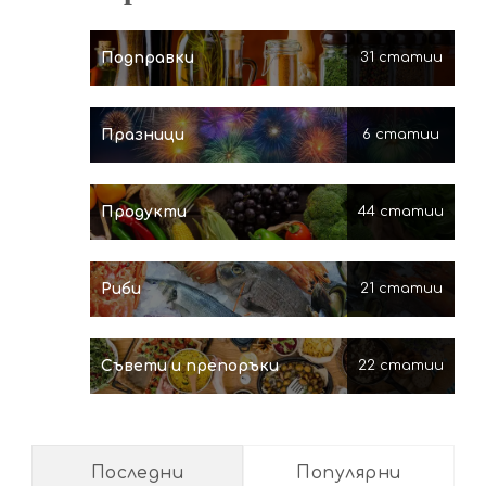
Подправки
31 статии
Празници
6 статии
Продукти
44 статии
Риби
21 статии
Съвети и препоръки
22 статии
Последни
Популярни