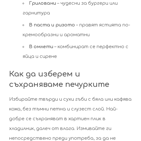
Гриловани
– чудесни за бургери или
гарнитура
В паста и ризото
– правят ястията по-
кремообразни и ароматни
В омлети
– комбинират се перфектно с
яйца и сирене
Как да изберем и
съхраняваме печурките
Избирайте твърди и сухи гъби с бяла или кафява
кожа, без тъмни петна и слузест слой. Най-
добре се съхраняват в хартиен плик в
хладилник, далеч от влага. Измивайте ги
непосредствено преди употреба, за да не