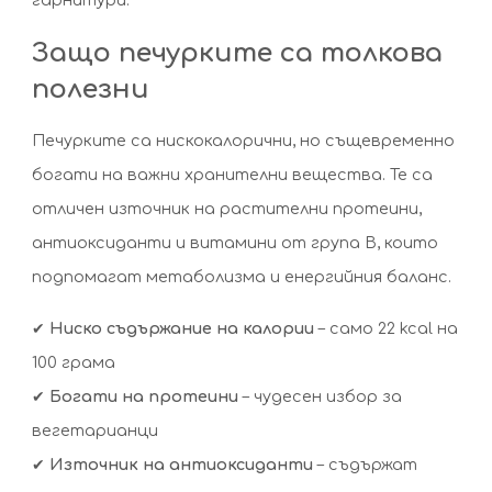
гарнитури.
Защо печурките са толкова
полезни
Печурките са нискокалорични, но същевременно
богати на важни хранителни вещества. Те са
отличен източник на растителни протеини,
антиоксиданти и витамини от група B, които
подпомагат метаболизма и енергийния баланс.
✔
Ниско съдържание на калории
– само 22 kcal на
100 грама
✔
Богати на протеини
– чудесен избор за
вегетарианци
✔
Източник на антиоксиданти
– съдържат