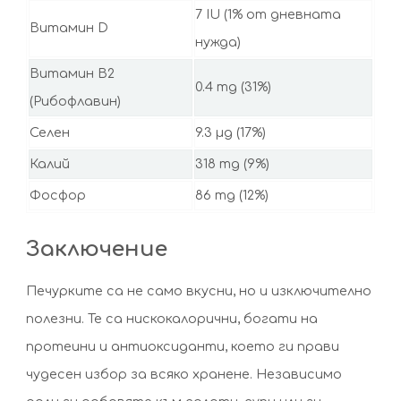
7 IU (1% от дневната
Витамин D
нужда)
Витамин B2
0.4 mg (31%)
(Рибофлавин)
Селен
9.3 µg (17%)
Калий
318 mg (9%)
Фосфор
86 mg (12%)
Заключение
Печурките са не само вкусни, но и изключително
полезни. Те са нискокалорични, богати на
протеини и антиоксиданти, което ги прави
чудесен избор за всяко хранене. Независимо