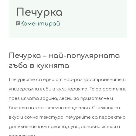
Печурка
on
Коментирай
Печурка
Печурка – най-популярната
гъба в кухнята
Печурките са едни от най-разпространените и
универсални гъби в кулинарията. Те са достъпни
през цялата година, лесни за приготвяне и
богати на хранителни вещества. С нежния си
вкус и сочна текстура, печурките са перфектно
допълнение към салати, супи, основни ястия и