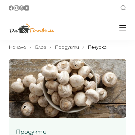
Да Готвим
Вкусни Домашни
Рецепти
Начало
Блог
Продукти
Печурка
Продукти