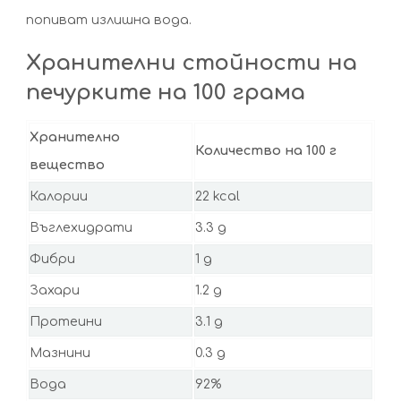
попиват излишна вода.
Хранителни стойности на
печурките на 100 грама
Хранително
Количество на 100 г
вещество
Калории
22 kcal
Въглехидрати
3.3 g
Фибри
1 g
Захари
1.2 g
Протеини
3.1 g
Мазнини
0.3 g
Вода
92%