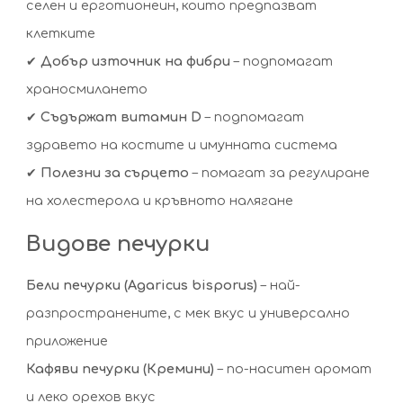
селен и ерготионеин, които предпазват
клетките
✔
Добър източник на фибри
– подпомагат
храносмилането
✔
Съдържат витамин D
– подпомагат
здравето на костите и имунната система
✔
Полезни за сърцето
– помагат за регулиране
на холестерола и кръвното налягане
Видове печурки
Бели печурки (Agaricus bisporus)
– най-
разпространените, с мек вкус и универсално
приложение
Кафяви печурки (Кремини)
– по-наситен аромат
и леко орехов вкус