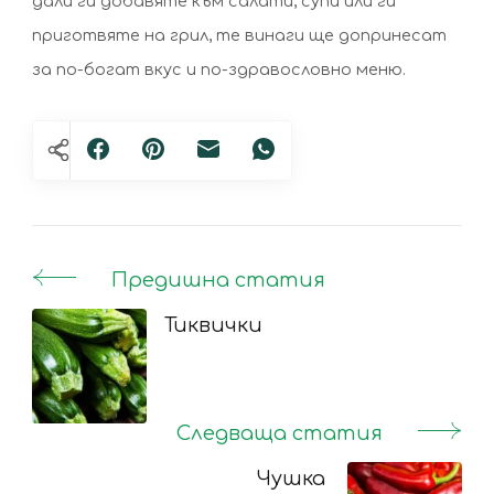
дали ги добавяте към салати, супи или ги
приготвяте на грил, те винаги ще допринесат
за по-богат вкус и по-здравословно меню.
Предишна статия
Post
Navigation
Тиквички
Следваща статия
Чушка