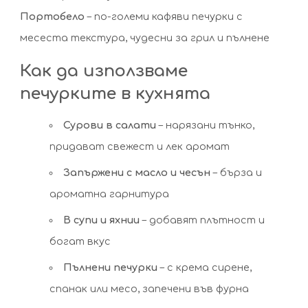
Портобело
– по-големи кафяви печурки с
месеста текстура, чудесни за грил и пълнене
Как да използваме
печурките в кухнята
Сурови в салати
– нарязани тънко,
придават свежест и лек аромат
Запържени с масло и чесън
– бърза и
ароматна гарнитура
В супи и яхнии
– добавят плътност и
богат вкус
Пълнени печурки
– с крема сирене,
спанак или месо, запечени във фурна