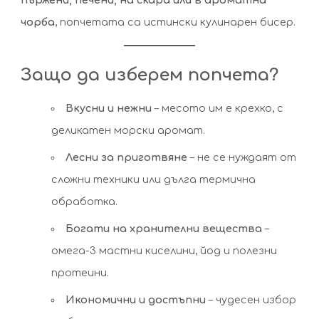
пържени, печени, на скара или в ароматна
чорба
, попчетата са истински кулинарен бисер.
Защо да изберем попчета?
Вкусни и нежни
– месото им е крехко, с
деликатен морски аромат.
Лесни за приготвяне
– не се нуждаят от
сложни техники или дълга термична
обработка.
Богати на хранителни вещества
–
омега-3 мастни киселини, йод и полезни
протеини.
Икономични и достъпни
– чудесен избор