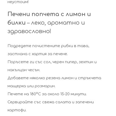
неустоим!
Печени попчета с лимон и
билки
– леко, ароматно и
здравословно!
Подредете почистените рибки в тава,
застлана с хартия за печене.
Поръсете ги със сол, черен пипер, зехтин и
накълцан чесън.
Добавете няколко резена лимон и стръкчета
мащерка или розмарин.
Печете на 180°C за около 15-20 минути.
Сервирайте със свежа салата и запечени
картофи.