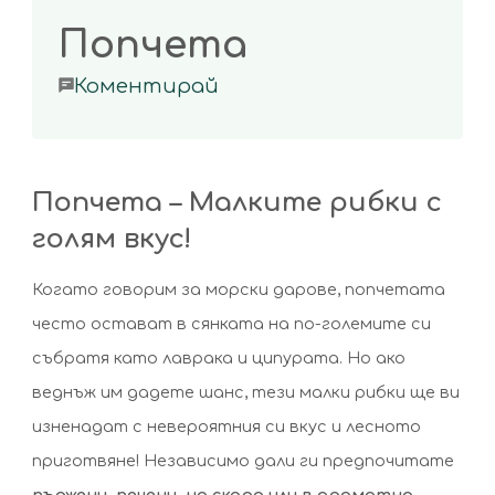
Попчета
on
Коментирай
Попчета
Попчета – Малките рибки с
голям вкус!
Когато говорим за морски дарове, попчетата
често остават в сянката на по-големите си
събратя като лаврака и ципурата. Но ако
веднъж им дадете шанс, тези малки рибки ще ви
изненадат с невероятния си вкус и лесното
приготвяне! Независимо дали ги предпочитате