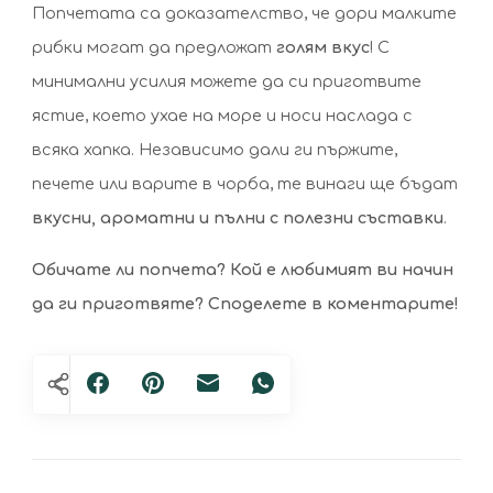
Попчетата са доказателство, че дори малките
рибки могат да предложат
голям вкус
! С
минимални усилия можете да си приготвите
ястие, което ухае на море и носи наслада с
всяка хапка. Независимо дали ги пържите,
печете или варите в чорба, те винаги ще бъдат
вкусни, ароматни и пълни с полезни съставки
.
Обичате ли попчета? Кой е любимият ви начин
да ги приготвяте? Споделете в коментарите!