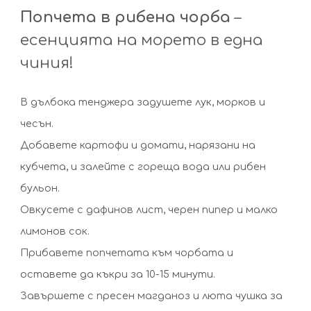
Попчета в рибена чорба
–
есенцията на морето в една
чиния!
В дълбока тенджера задушете лук, морков и
чесън.
Добавете картофи и домати, нарязани на
кубчета, и залейте с гореща вода или рибен
бульон.
Овкусете с дафинов лист, черен пипер и малко
лимонов сок.
Прибавете попчетата към чорбата и
оставете да къкри за 10-15 минути.
Завършете с пресен магданоз и люта чушка за