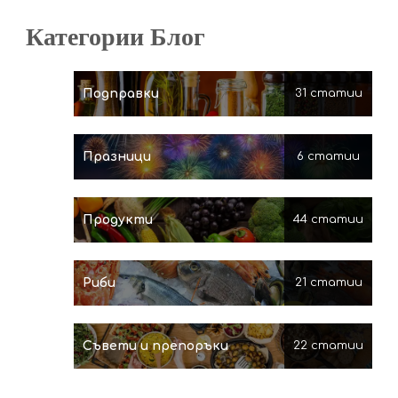
Категории Блог
Подправки
31 статии
Празници
6 статии
Продукти
44 статии
Риби
21 статии
Съвети и препоръки
22 статии