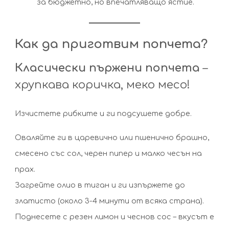
за бюджетно, но впечатляващо ястие.
Как да приготвим попчета?
Класически пържени попчета
–
хрупкава коричка, меко месо!
Изчистете рибките и ги подсушете добре.
Оваляйте ги в царевично или пшенично брашно,
смесено със сол, черен пипер и малко чесън на
прах.
Загрейте олио в тиган и ги изпържете до
златисто (около 3-4 минути от всяка страна).
Поднесете с резен лимон и чеснов сос – вкусът е