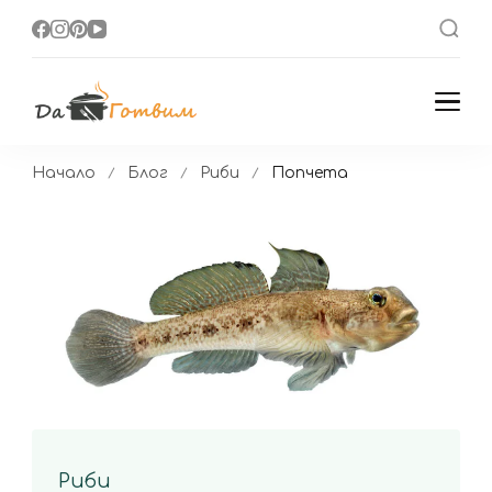
Да Готвим
Вкусни Домашни
Рецепти
Начало
Блог
Риби
Попчета
Риби