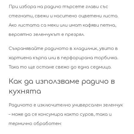
При избора на радичо търсете глави със
стегнати, свежи и наситено оцветени листа.
Ако листата са меки или имат кафяви петна,
вероятно зеленчукът е презрял.
Съхранявайте радичото в хладилник, увито в
хартиена кърпа или в перфорирана торбичка.
Така то ще остане свежо до една седмица.
Как да използваме радичо в
кухнята
Радичото е изключително универсален зеленчук
– може да се консумира както суров, така и
термично обработен: