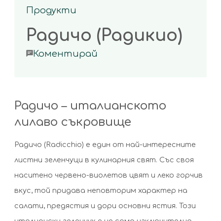
Продукти
Радичо (Радикио)
on
Коментирай
Радичо
(Радикио)
Радичо – италианското
лилаво съкровище
Радичо (Radicchio) е един от най-интересните
листни зеленчуци в кулинарния свят. Със своя
наситено червено-виолетов цвят и леко горчив
вкус, той придава неповторим характер на
салати, предястия и дори основни ястия. Този
италиански зеленчук е не само изключително