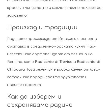
красив в чинията, но и изключително полезен за
здравето.
Произход и традиции
Радичото произхожда от Италия и е основна
съставка в средиземноморската кухня. Най-
известните сортове идват от региона на
Венето, като
Radicchio di Treviso
и
Radicchio di
Chioggia
. Този зеленчук е високо ценен от шеф-
готвачите поради своята хрупкавост и
наситен аромат.
Как да изберем и
съхраняваме радичо