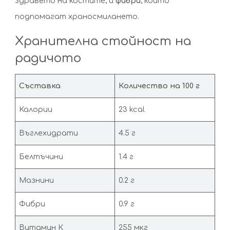
здравето на костите, и
фибри
, които
подпомагат храносмилането.
Хранителна стойност на
радичото
Съставка
Количество на 100 г
Калории
23 kcal
Въглехидрати
4.5 г
Белтъчини
1.4 г
Мазнини
0.2 г
Фибри
0.9 г
Витамин К
255 мкг