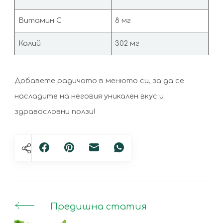
Витамин С
8 мг
Калий
302 мг
Добавете радичото в менюто си, за да се
насладите на неговия уникален вкус и
здравословни ползи!
Предишна статия
Post