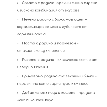
Салата с радичо, орехи и синьо сирене
–
изискана комбинация от вкусове
Печено радичо с балсамов оцет
–
карамелизира се леко и губи част от
горчивината си
Паста с радичо и пармезан
–
италианско вдъхновение
Ризото с радичо
– класическо ястие от
Северна Италия
Гриловано радичо със зехтин и билки
–
перфектно като гарнитура към месо
Добавка към пици и кишове
– придава
леко пикантен вкус