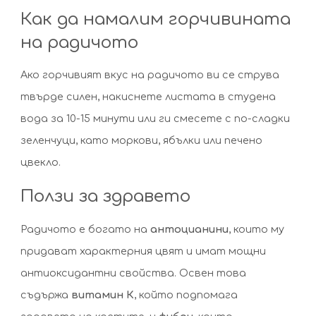
Как да намалим горчивината
на радичото
Ако горчивият вкус на радичото ви се струва
твърде силен, накиснете листата в студена
вода за 10-15 минути или ги смесете с по-сладки
зеленчуци, като моркови, ябълки или печено
цвекло.
Ползи за здравето
Радичото е богато на
антоцианини
, които му
придават характерния цвят и имат мощни
антиоксидантни свойства. Освен това
съдържа
витамин К
, който подпомага