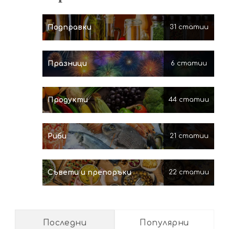
Подправки
31 статии
Празници
6 статии
Продукти
44 статии
Риби
21 статии
Съвети и препоръки
22 статии
Последни
Популярни