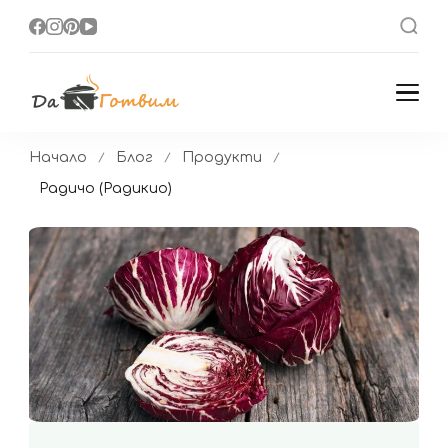
Да Готвим
Вкусни Домашни
Рецепти
Начало
Блог
Продукти
Радичо (Радикио)