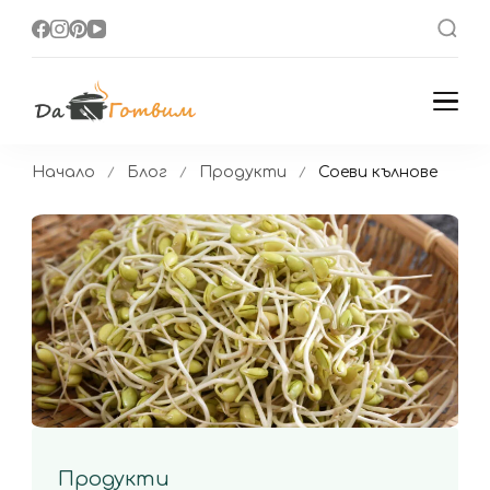
Да Готвим
Вкусни Домашни
Рецепти
Начало
Блог
Продукти
Соеви кълнове
Продукти