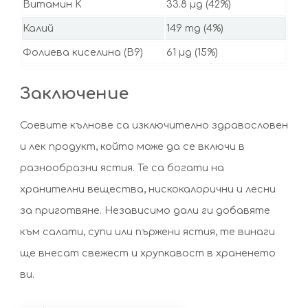
Витамин K
33.8 µg (42%)
Калий
149 mg (4%)
Фолиева киселина (B9)
61 µg (15%)
Заключение
Соевите кълнове са изключително здравословен
и лек продукт, който може да се включи в
разнообразни ястия. Те са богати на
хранителни вещества, нискокалорични и лесни
за приготвяне. Независимо дали ги добавяте
към салати, супи или пържени ястия, те винаги
ще внесат свежест и хрупкавост в храненето
ви.