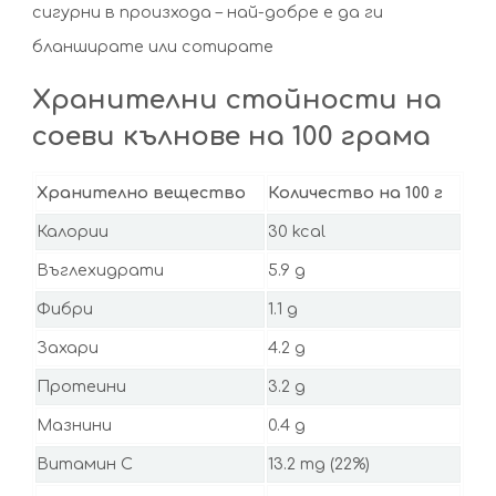
сигурни в произхода – най-добре е да ги
бланширате или сотирате
Хранителни стойности на
соеви кълнове на 100 грама
Хранително вещество
Количество на 100 г
Калории
30 kcal
Въглехидрати
5.9 g
Фибри
1.1 g
Захари
4.2 g
Протеини
3.2 g
Мазнини
0.4 g
Витамин C
13.2 mg (22%)