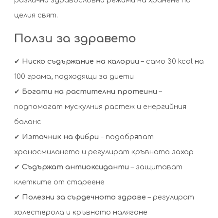
различни здравословни режими на хранене по
целия свят.
Ползи за здравето
✔
Ниско съдържание на калории
– само 30 kcal на
100 грама, подходящи за диети
✔
Богати на растителни протеини
–
подпомагат мускулния растеж и енергийния
баланс
✔
Източник на фибри
– подобряват
храносмилането и регулират кръвната захар
✔
Съдържат антиоксиданти
– защитават
клетките от стареене
✔
Полезни за сърдечното здраве
– регулират
холестерола и кръвното налягане