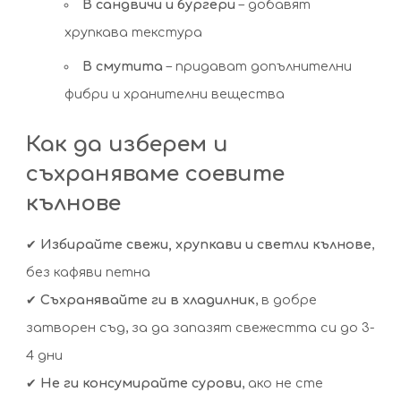
В сандвичи и бургери
– добавят
хрупкава текстура
В смутита
– придават допълнителни
фибри и хранителни вещества
Как да изберем и
съхраняваме соевите
кълнове
✔
Избирайте свежи, хрупкави и светли кълнове
,
без кафяви петна
✔
Съхранявайте ги в хладилник
, в добре
затворен съд, за да запазят свежестта си до 3-
4 дни
✔
Не ги консумирайте сурови
, ако не сте