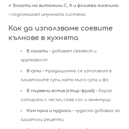
✔
Богати на витамини C, K и фолиева киселина
– подпомагат имунната система
Как да използваме соевите
кълнове в кухнята
В салати
– добавят свежест и
хрупкавост
В супи
– традиционно се използват в
азиатските супи, като мисо супа и фо
В пържени ястия (стир-фрай)
– бързо
сотирани с чесън, соев сос и зеленчуци
Към ориз и нудълси
– чудесна добавка за
азиатски рецепти