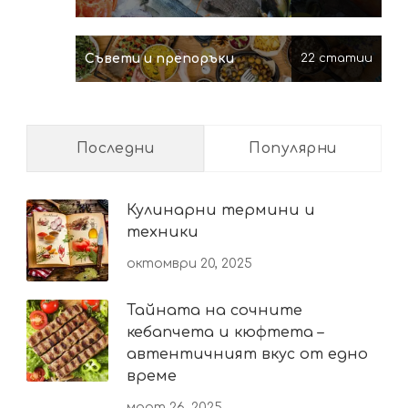
Съвети и препоръки
22 статии
Последни
Популярни
Кулинарни термини и
техники
октомври 20, 2025
Тайната на сочните
кебапчета и кюфтета –
автентичният вкус от едно
време
март 26, 2025