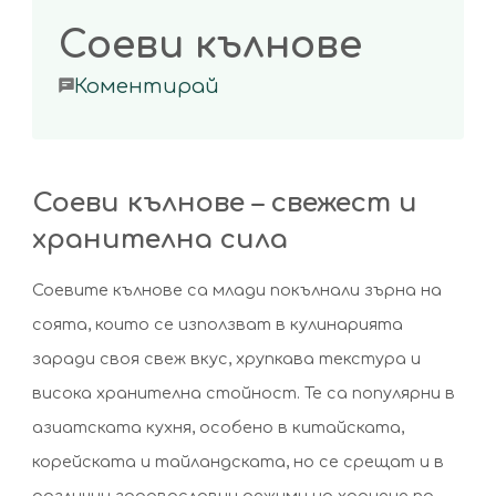
Соеви кълнове
on
Коментирай
Соеви
кълнове
Соеви кълнове – свежест и
хранителна сила
Соевите кълнове са млади покълнали зърна на
соята, които се използват в кулинарията
заради своя свеж вкус, хрупкава текстура и
висока хранителна стойност. Те са популярни в
азиатската кухня, особено в китайската,
корейската и тайландската, но се срещат и в