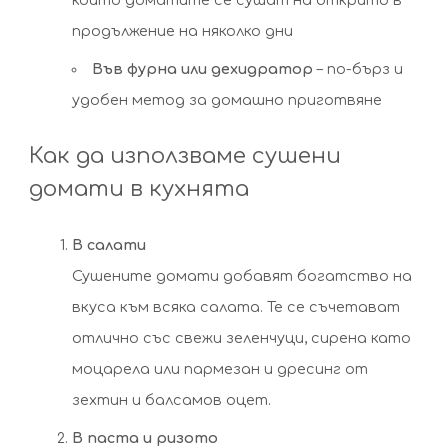
който доматите се сушат на открито в
продължение на няколко дни
Във фурна или дехидратор
– по-бърз и
удобен метод за домашно приготвяне
Как да използваме сушени
домати в кухнята
В салати
Сушените домати добавят богатство на
вкуса към всяка салата. Те се съчетават
отлично със свежи зеленчуци, сирена като
моцарела или пармезан и дресинг от
зехтин и балсамов оцет.
В паста и ризото