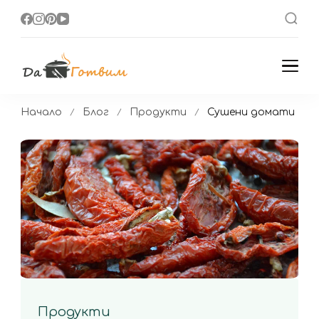
Да Готвим
Вкусни Домашни
Рецепти
Начало
Блог
Продукти
Сушени домати
Продукти