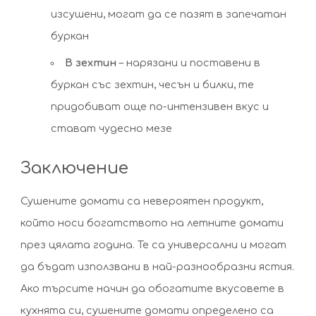
изсушени, могат да се пазят в запечатан
буркан
В зехтин
– нарязани и поставени в
буркан със зехтин, чесън и билки, те
придобиват още по-интензивен вкус и
стават чудесно мезе
Заключение
Сушените домати са невероятен продукт,
който носи богатството на летните домати
през цялата година. Те са универсални и могат
да бъдат използвани в най-разнообразни ястия.
Ако търсите начин да обогатите вкусовете в
кухнята си, сушените домати определено са