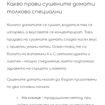
Какво прави сушените домати
толкова специални
Когато доматите се сушат, водата в тях се
изпарява, а вкусовете се концентрират. Това
придава на сушените домати сладко-кисел вкус
с приятни умами нотки. Освен това, те са
богати на витамини А и С, антиоксиданти и
ликопен – мощно съединение, което подпомага
здравето на сърцето и кожата.
Сушените домати могат да бъдат приготвени
по два основни начина:
На слънце
– традиционен метод, при