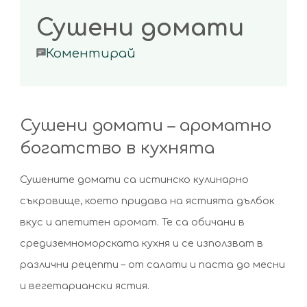
Сушени домати
on
Коментирай
Сушени
домати
Сушени домати – ароматно
богатство в кухнята
Сушените домати са истинско кулинарно
съкровище, което придава на ястията дълбок
вкус и апетитен аромат. Те са обичани в
средиземноморската кухня и се използват в
различни рецепти – от салати и паста до месни
и вегетариански ястия.