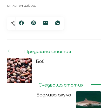
отличен избор.
Предишна статия
Post
Navigation
Боб
Следваща статия
Бодлива акула