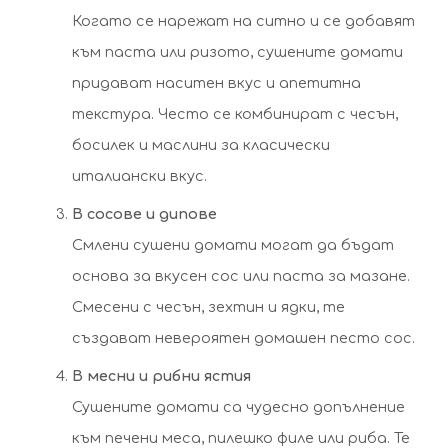
Когато се нарежат на ситно и се добавят
към паста или ризото, сушените домати
придават наситен вкус и апетитна
текстура. Често се комбинират с чесън,
босилек и маслини за класически
италиански вкус.
В сосове и дипове
Смлени сушени домати могат да бъдат
основа за вкусен сос или паста за мазане.
Смесени с чесън, зехтин и ядки, те
създават невероятен домашен песто сос.
В месни и рибни ястия
Сушените домати са чудесно допълнение
към печени меса, пилешко филе или риба. Те