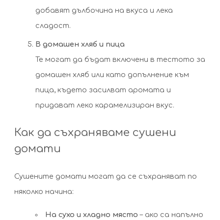
добавят дълбочина на вкуса и лека
сладост.
В домашен хляб и пица
Те могат да бъдат включени в тестото за
домашен хляб или като допълнение към
пица, където засилват аромата и
придават леко карамелизиран вкус.
Как да съхраняваме сушени
домати
Сушените домати могат да се съхраняват по
няколко начина:
На сухо и хладно място
– ако са напълно