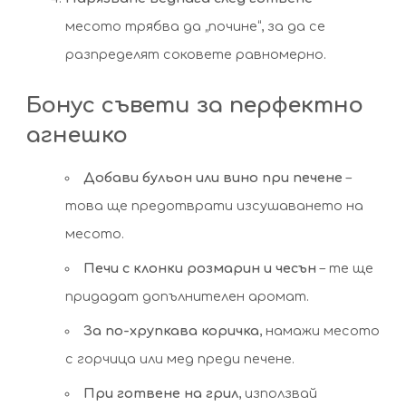
месото трябва да „почине“, за да се
разпределят соковете равномерно.
Бонус съвети за перфектно
агнешко
Добави бульон или вино при печене
–
това ще предотврати изсушаването на
месото.
Печи с клонки розмарин и чесън
– те ще
придадат допълнителен аромат.
За по-хрупкава коричка
, намажи месото
с горчица или мед преди печене.
При готвене на грил
, използвай