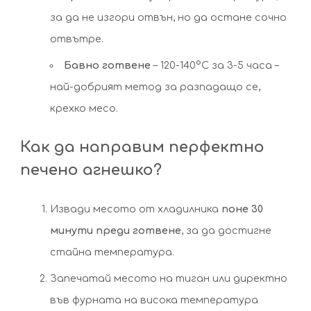
за да не изгори отвън, но да остане сочно
отвътре.
Бавно готвене
– 120-140°C за 3-5 часа –
най-добрият метод за разпадащо се,
крехко месо.
Как да направим перфектно
печено агнешко?
Извади месото от хладилника
поне 30
минути преди готвене
, за да достигне
стайна температура.
Запечатай месото на тиган или директно
във фурната на висока температура