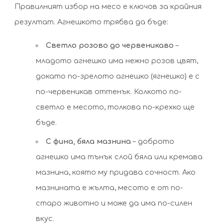
Правилният избор на месо е ключов за крайния
резултат. Агнешкото трябва да бъде:
Светло розово до червеникаво
–
младото агнешко има нежно розов цвят,
докато по-зрелото агнешко (ягнешко) е с
по-червеникав оттенък. Колкото по-
светло е месото, толкова по-крехко ще
бъде.
С фина, бяла мазнина
– доброто
агнешко има тънък слой бяла или кремава
мазнина, която му придава сочност. Ако
мазнината е жълта, месото е от по-
старо животно и може да има по-силен
вкус.