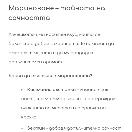
Мариноване – тайната на
сочността
Агнешкото има наситен вкус, който се
балансира добре с маринати. Те помагат да
омекотят месото и да му придадат
допълнителен аромат.
Какво да включиш в маринатата?
Киселинни съставки
– лимонов сок,
оцет, кисело мляко или вино разграждат
влакната на месото и го правят по-
крехко.
Зехтин
– добавя допълнителна сочност