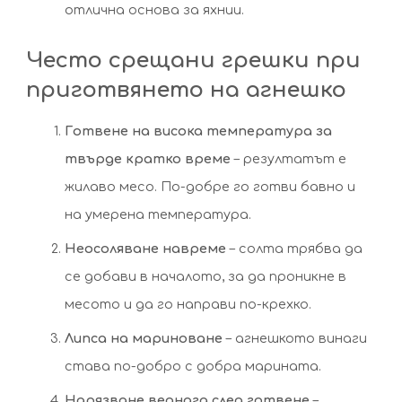
отлична основа за яхнии.
Често срещани грешки при
приготвянето на агнешко
Готвене на висока температура за
твърде кратко време
– резултатът е
жилаво месо. По-добре го готви бавно и
на умерена температура.
Неосоляване навреме
– солта трябва да
се добави в началото, за да проникне в
месото и да го направи по-крехко.
Липса на мариноване
– агнешкото винаги
става по-добро с добра марината.
Нарязване веднага след готвене
–