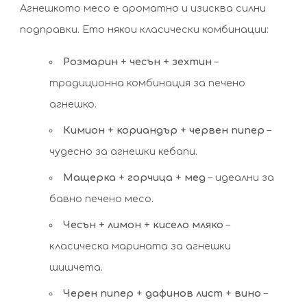
Агнешкото месо е ароматно и изисква силни
подправки. Ето някои класически комбинации:
Розмарин + чесън + зехтин
–
традиционна комбинация за печено
агнешко.
Кимион + кориандър + червен пипер
–
чудесно за агнешки кебапи.
Мащерка + горчица + мед
– идеални за
бавно печено месо.
Чесън + лимон + кисело мляко
–
класическа марината за агнешки
шишчета.
Черен пипер + дафинов лист + вино
–