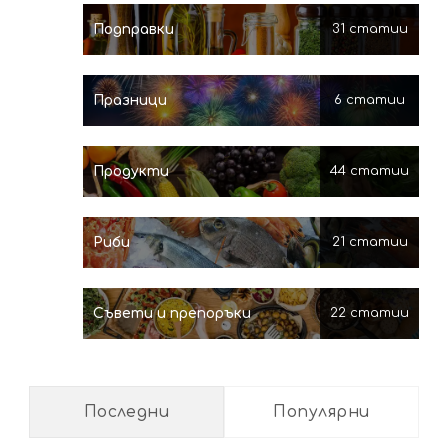
Подправки
31 статии
Празници
6 статии
Продукти
44 статии
Риби
21 статии
Съвети и препоръки
22 статии
Последни
Популярни