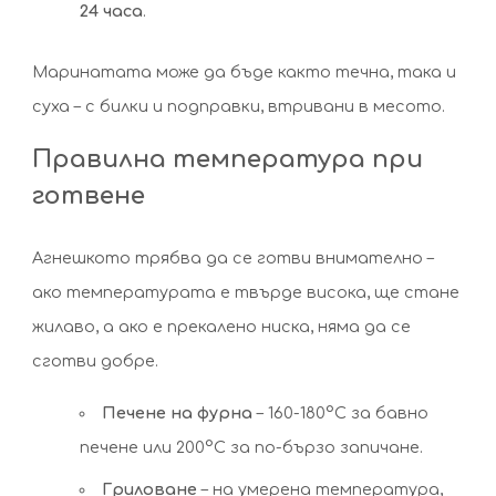
24 часа
.
Маринатата може да бъде както течна, така и
суха – с билки и подправки, втривани в месото.
Правилна температура при
готвене
Агнешкото трябва да се готви внимателно –
ако температурата е твърде висока, ще стане
жилаво, а ако е прекалено ниска, няма да се
сготви добре.
Печене на фурна
– 160-180°C за бавно
печене или 200°C за по-бързо запичане.
Гриловане
– на умерена температура,