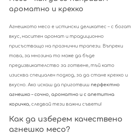
на
ароматно и крехко
агнешко
месо
Агнешкото месо е истински деликатес – с богат
вкус, наситен аромат и традиционно
присъстващо на празнични трапези. Въпреки
това, за мнозина то може да бъде
предизвикателство за готвене, тъй като
изисква специален подход, за да стане крехко и
вкусно. Ако искаш да приготвиш
перфектно
агнешко – сочно, ароматно и с апетитна
коричка
, следвай тези важни съвети!
Как да изберем качествено
агнешко месо?