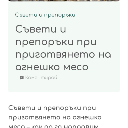
Съвети и препоръки
Съвети и
препоръки при
приготвянето на
агнешко месо
on
Коментирай
Съвети
и
препоръки
Съвети и препоръки при
при
приготвянето на агнешко
приготвянето
месо – как да го направим