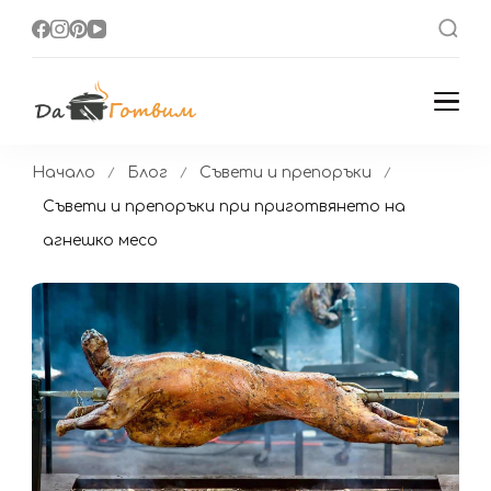
Да Готвим
Вкусни Домашни
Рецепти
Начало
Блог
Съвети и препоръки
Съвети и препоръки при приготвянето на
агнешко месо