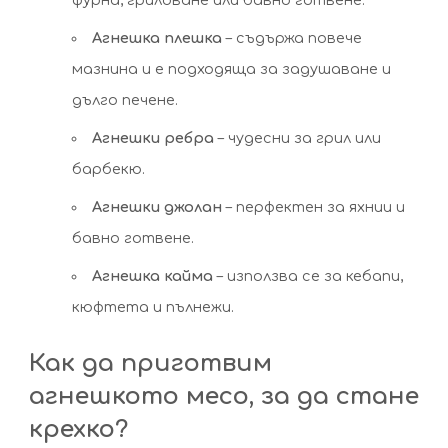
Агнешка плешка
– съдържа повече
мазнина и е подходяща за задушаване и
дълго печене.
Агнешки ребра
– чудесни за грил или
барбекю.
Агнешки джолан
– перфектен за яхнии и
бавно готвене.
Агнешка кайма
– използва се за кебапи,
кюфтета и пълнежи.
Как да приготвим
агнешкото месо, за да стане
крехко?