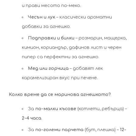
и прави месото по-меко.
Чесън и лук
– класически ароматни
добавки за агнешко.
Подправки и билки
– розмарин, мащерка,
кимион, кориандър, дафинов лист и черен
пипер са перфектни за агнешко.
Мед или горчица
– добавят лек
карамелизиран вкус при печене.
Колко време да се маринова агнешкото?
За
по-малки късове
(котлети, ребърца) –
2-4 часа
.
За
по-големи парчета
(бут, плешка) –
12-