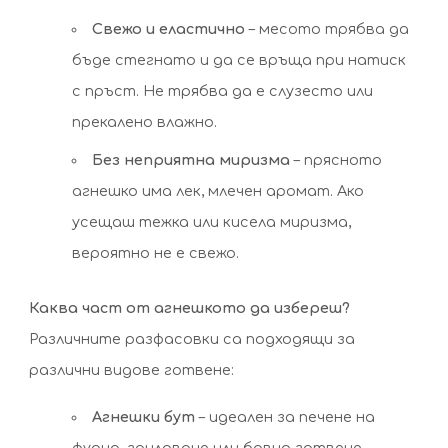
Свежо и еластично
– месото трябва да
бъде стегнато и да се връща при натиск
с пръст. Не трябва да е слузесто или
прекалено влажно.
Без неприятна миризма
– прясното
агнешко има лек, млечен аромат. Ако
усещаш тежка или кисела миризма,
вероятно не е свежо.
Каква част от агнешкото да избереш?
Различните разфасовки са подходящи за
различни видове готвене:
Агнешки бут
– идеален за печене на
фурна, гриловане или бавно готвене.