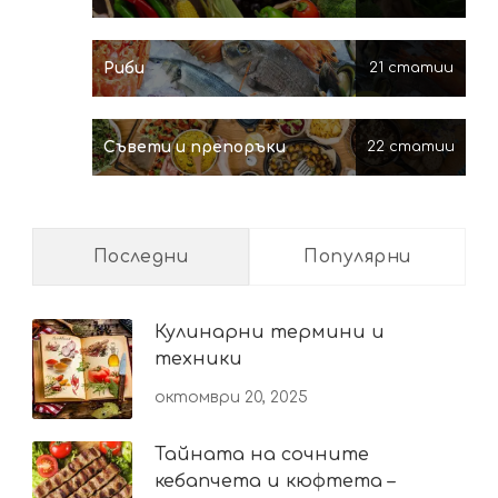
Риби
21 статии
Съвети и препоръки
22 статии
Последни
Популярни
Кулинарни термини и
техники
октомври 20, 2025
Тайната на сочните
кебапчета и кюфтета –