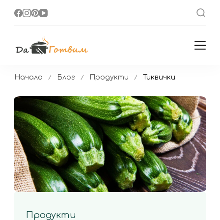
Да Готвим
Вкусни Домашни
Рецепти
Начало
Блог
Продукти
Тиквички
Продукти