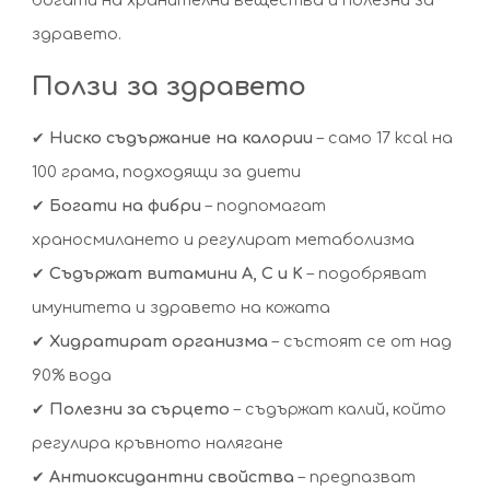
богати на хранителни вещества и полезни за
здравето.
Ползи за здравето
✔
Ниско съдържание на калории
– само 17 kcal на
100 грама, подходящи за диети
✔
Богати на фибри
– подпомагат
храносмилането и регулират метаболизма
✔
Съдържат витамини A, C и K
– подобряват
имунитета и здравето на кожата
✔
Хидратират организма
– състоят се от над
90% вода
✔
Полезни за сърцето
– съдържат калий, който
регулира кръвното налягане
✔
Антиоксидантни свойства
– предпазват