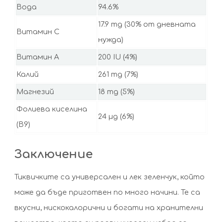
Вода
94.6%
17.9 mg (30% от дневната
Витамин C
нужда)
Витамин A
200 IU (4%)
Калий
261 mg (7%)
Магнезий
18 mg (5%)
Фолиева киселина
24 µg (6%)
(B9)
Заключение
Тиквичките са универсален и лек зеленчук, който
може да бъде приготвен по много начини. Те са
вкусни, нискокалорични и богати на хранителни