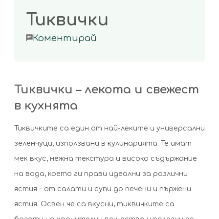
Тиквички
on
Коментирай
Тиквички
Тиквички – лекота и свежест
в кухнята
Тиквичките са един от най-леките и универсални
зеленчуци, използвани в кулинарията. Те имат
мек вкус, нежна текстура и високо съдържание
на вода, което ги прави идеални за различни
ястия – от салати и супи до печени и пържени
ястия. Освен че са вкусни, тиквичките са