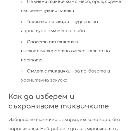
Пълнени тиквички
– с месо, ориз, сирене
или зеленчукови плънки
Тиквички на скара
– чудесни за
гарнитура към месо и риба
Спагети от тиквички
–
нисковъглехидратна алтернатива на
пастата
Омлет с тиквички
– за по-богата и
хранителна закуска
Как да изберем и
съхраняваме тиквичките
Избирайте тиквички с гладка, лъскава кора, без
наранявания. Най-добре е да ги съхранявате в