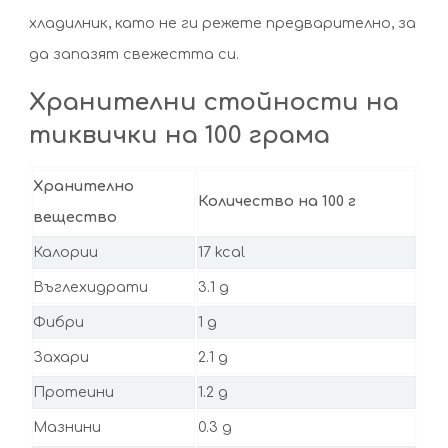
хладилник, като не ги режете предварително, за
да запазят свежестта си.
Хранителни стойности на
тиквички на 100 грама
Хранително
Количество на 100 г
вещество
Калории
17 kcal
Въглехидрати
3.1 g
Фибри
1 g
Захари
2.1 g
Протеини
1.2 g
Мазнини
0.3 g