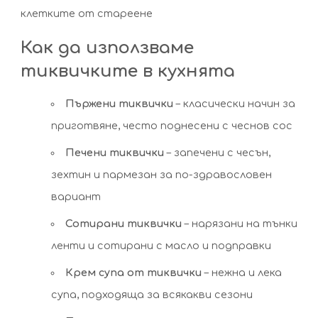
клетките от стареене
Как да използваме
тиквичките в кухнята
Пържени тиквички
– класически начин за
приготвяне, често поднесени с чеснов сос
Печени тиквички
– запечени с чесън,
зехтин и пармезан за по-здравословен
вариант
Сотирани тиквички
– нарязани на тънки
ленти и сотирани с масло и подправки
Крем супа от тиквички
– нежна и лека
супа, подходяща за всякакви сезони