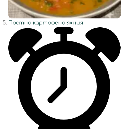
Постна картофена яхния