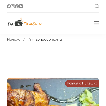
Да Готвим
Вкусни Домашни
Рецепти
Начало
Интернационална
Ястия с Пилешко