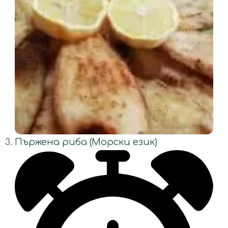
Пържена риба (Морски език)