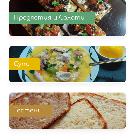
Предястия и Салати
Супи
Тестени