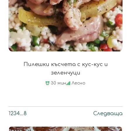
Пилешки късчета с кус-кус и
зеленчуци
30 мин
Лесно
1
2
3
4
…
8
Следваща