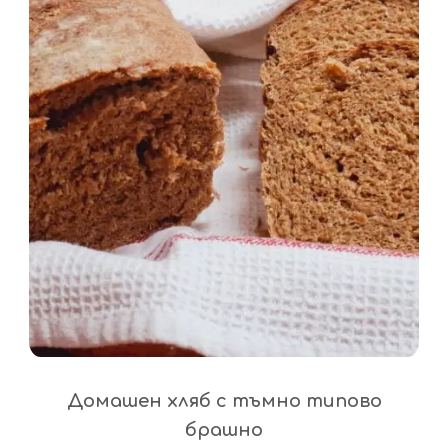
Домашен хляб с тъмно типово
брашно