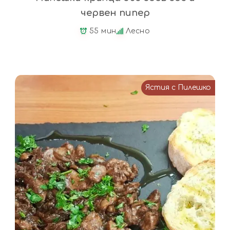
червен пипер
55 мин
Лесно
Ястия с Пилешко