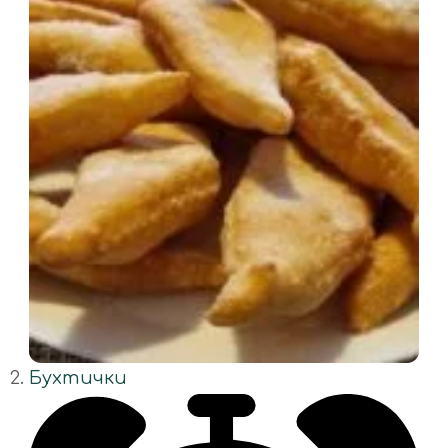
Бухтички