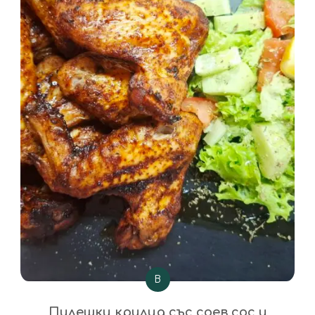
В
Пилешки крилца със соев сос и