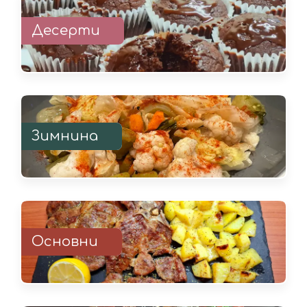
Десерти
Зимнина
Основни