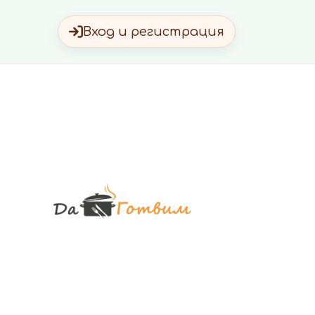
Вход и регистрация
Да Готви
Вкусни Домашн