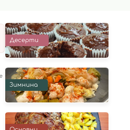
Десерти
е
Зимнина
Основни