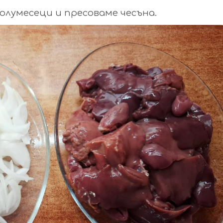
олумесеци и пресоваме чесъна.