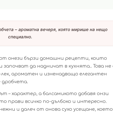
обчета – ароматна вечеря, която мирише на нещо
специално.
 от онези бързи домашни рецепти, които
и започват да надничат в кухнята.. Това не 
о-лек, ароматен и изненадващо елегантен
 дробчета.
ът – характер, а балсамикото добавя онзи
йто прави всичко по-дълбоко и интересно.
ежни и далеч от онова сухо усещане, което