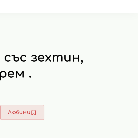
със зехтин,
рем .
Любими