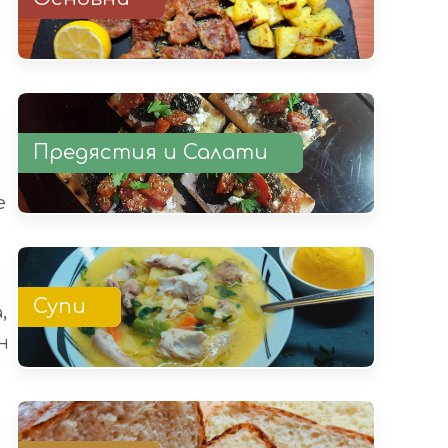
Предястия и Салати
е
Супи
,
н