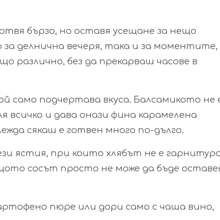
готвя бързо, но оставя усещане за нещо
 за делнична вечеря, така и за моментите,
о различно, без да прекарваш часове в
ой само подчертава вкуса. Балсамикото не 
я всичко и дава онази фина карамелена
лежда сякаш е готвен много по-дълго.
ези ястия, при които хлябът не е гарнитура
щото сосът просто не може да бъде оставе
артофено пюре или дори само с чаша вино,