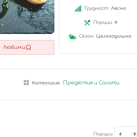
Трудност:
Лесно
Порции:
4
Сезон:
Целогодишно
Любими
Предястия и Салати
Категория:
Порции