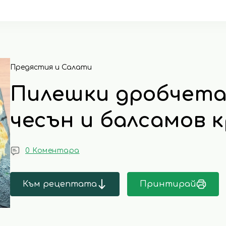
Предястия и Салати
Пилешки дробчета 
чесън и балсамов к
0 Коментара
Към рецептата
Принтирай