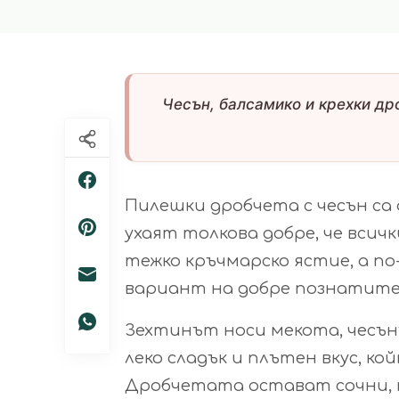
Чесън, балсамико и крехки др
Пилешки дробчета с чесън са
ухаят толкова добре, че всичк
тежко кръчмарско ястие, а п
вариант на добре познатите
Зехтинът носи мекота, чесън
леко сладък и плътен вкус, ко
Дробчетата остават сочни, н