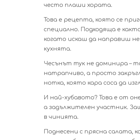
често плаши хората.
Това е рецепта, която се при
специално. Подходяща е както
когато искаш да направиш нещ
кухнята.
Чесънът тук не доминира – т
натрапчиво, а просто закръгл
нотка, която кара соса да изг
И най-хубавото? Това е от он
а задължителен участник. За
в чинията.
Поднесени с прясна салата, к