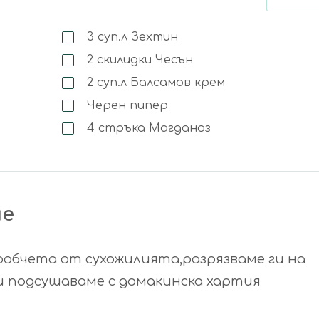
3
суп.л
Зехтин
2
скилидки
Чесън
2
суп.л
Балсамов крем
Черен пипер
4
стръка
Магданоз
не
обчета от сухожилията,разрязваме ги на
ги подсушаваме с домакинска хартия