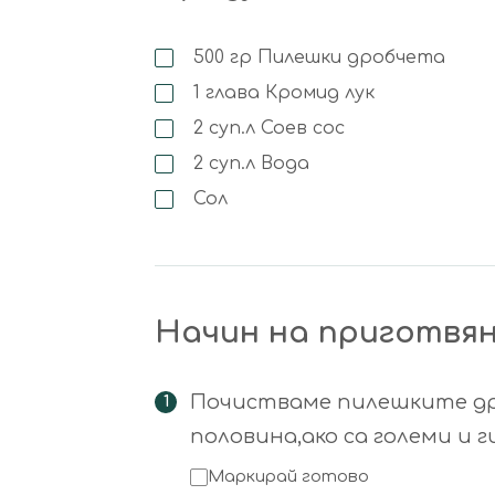
500
гр
Пилешки дробчета
1
глава
Кромид лук
2
суп.л
Соев сос
2
суп.л
Вода
Сол
Начин на приготвя
Почистваме пилешките др
половина,ако са големи и 
Маркирай готово