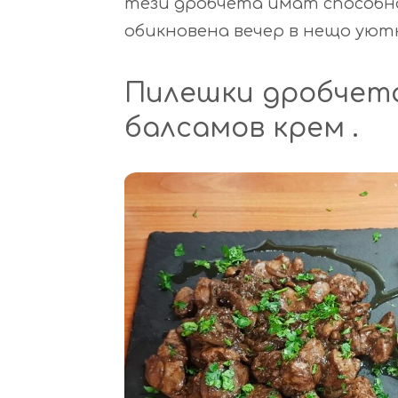
тези дробчета имат способн
обикновена вечер в нещо уютн
Пилешки дробчета 
балсамов крем .