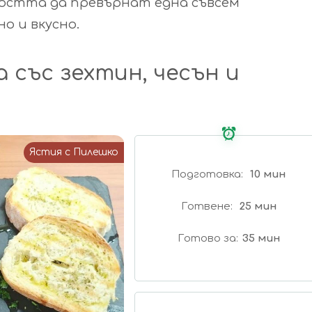
остта да превърнат една съвсем
о и вкусно.
със зехтин, чесън и
Ястия с Пилешко
Подготовка
10 мин
Готвене
25 мин
Готово за
35 мин