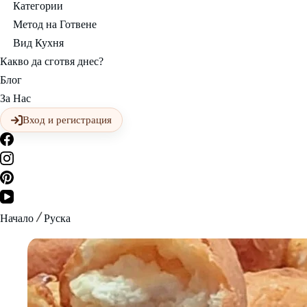
Категории
Метод на Готвене
Вид Кухня
Какво да сготвя днес?
Блог
За Нас
Вход и регистрация
Начало
Руска