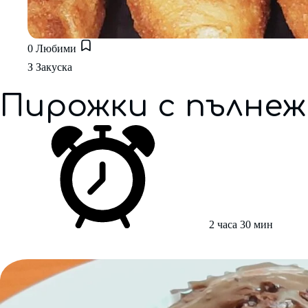
0
Любими
З
Закуска
Пирожки с пълне
2 часа 30 мин
Десерти