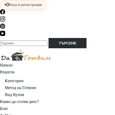
Skip
Вход и регистрация
to
content
(Press
Enter)
Търсене
за:
Да Готвим
Вкусни Домашни Рецепти
Начало
Рецепти
Категории
Метод на Готвене
Вид Кухня
Какво да сготвя днес?
Блог