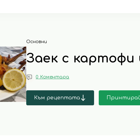
Основни
Заек с картофи 
0 Коментара
Към рецептата
Принтира