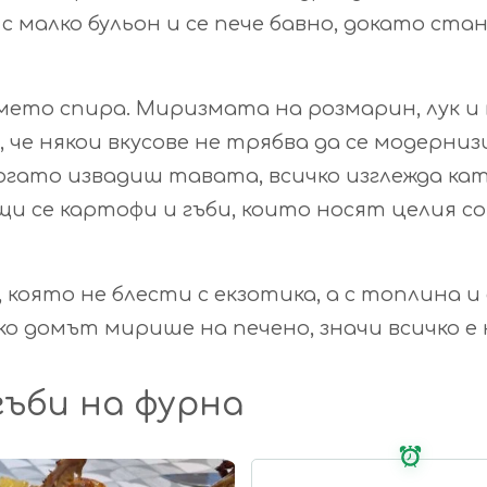
с малко бульон и се пече бавно, докато ста
ето спира. Миризмата на розмарин, лук и
, че някои вкусове не трябва да се модерниз
Когато извадиш тавата, всичко изглежда ка
щи се картофи и гъби, които носят целия со
, която не блести с екзотика, а с топлина и
ко домът мирише на печено, значи всичко е 
гъби на фурна