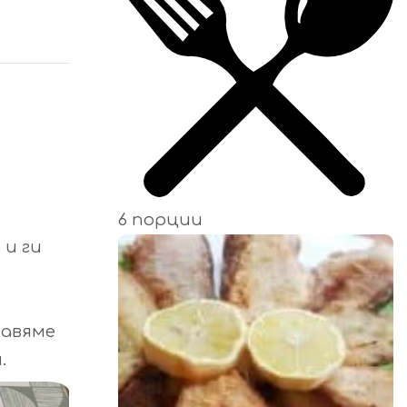
6 порции
 и ги
тавяме
.