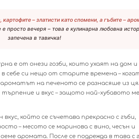
 картофите – златисти като спомени, а гъбите – аро
 е просто вечеря – това е кулинарна любовна истор
запечена в тавичка!
рна е от онези гозби, които ухаят на дом и
в себе си нещо от старите времена – кога
а ароматът на печеното се разнасяше из ц
 с търпение и вкус – защото най-хубавото ме
н вкус, който се съчетава прекрасно с гъби,
росто – месото се маринова с вино, чесън и
поеме аромата. После се подрежда в тава с г