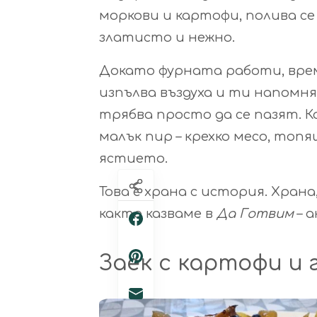
моркови и картофи, полива се 
златисто и нежно.
Докато фурната работи, врем
изпълва въздуха и ти напомня
трябва просто да се пазят. 
малък пир – крехко месо, топя
ястието.
Това е храна с история. Храна
както казваме в
Да Готвим
– а
Заек с картофи и 