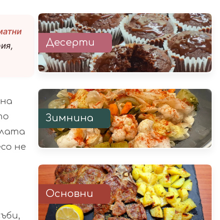
матни
Десерти
ия,
 на
то
Зимнина
ялата
со не
Основни
ъби,