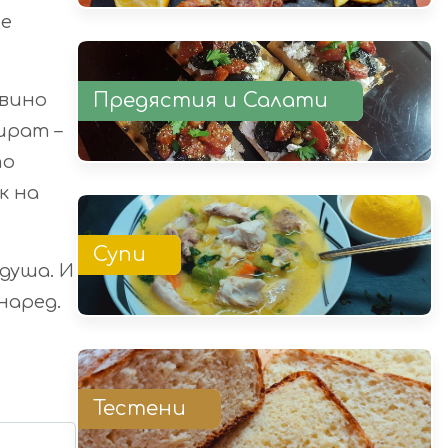
не
Предястия и Салати
 вино
ират –
то
к на
Супи
 душа. И
наред.
Тестени