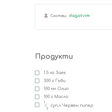
dagotvim
Сготви:
Продукти
1.5
кг
Заек
300
г
Гъби
100
мл
Олио
100
г
Масло
1
⁄
суп.л
Червен пипер
2