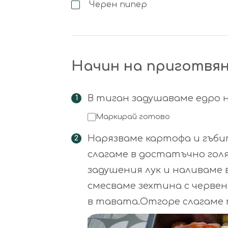
Черен пипер
Начин на приготвя
В тиган задушаваме едро н
Маркирай готово
Нарязваме картофа и гъбит
слагаме в достатъчно гол
задушения лук и наливаме в
смесваме зехтина с червен
в тавата.Отгоре слагаме 