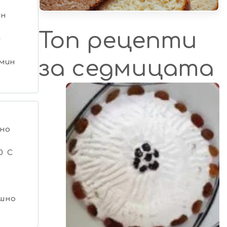
ин
Топ рецепти
н
за седмицата
 мин
но
0 C
шно