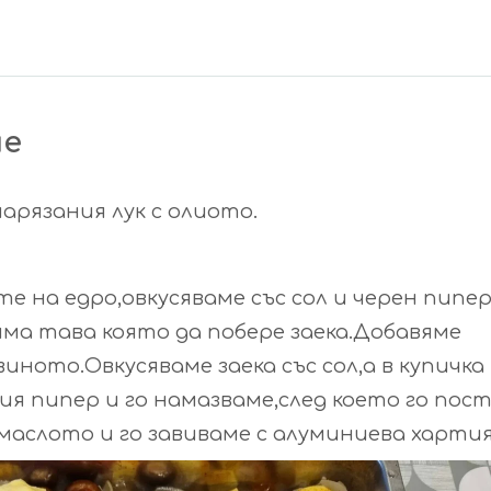
не
арязания лук с олиото.
е на едро,овкусяваме със сол и черен пипер
яма тава която да побере заека.Добавяме
иното.Овкусяваме заека със сол,а в купичка
ия пипер и го намазваме,след което го пос
маслото и го завиваме с алуминиева хартия