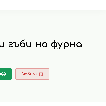
и гъби на фурна
й
Любими