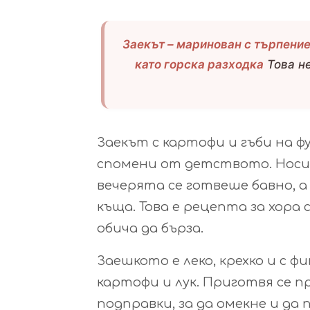
Заекът – маринован с търпение,
като горска разходка
Това не
Заекът с картофи и гъби на фу
спомени от детството. Носи 
вечерята се готвеше бавно, 
къща. Това е рецепта за хора
обича да бърза.
Заешкото е леко, крехко и с фи
картофи и лук. Приготвя се п
подправки, за да омекне и да 