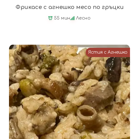
Фрикасе с агнешко месо по гръцки
55 мин
Лесно
Ястия с Агнешко