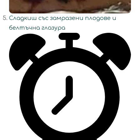
Сладкиш със замразени плодове и
белтъчна глазура