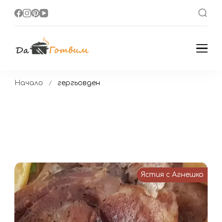
Да Готвим
Вкусни Домашни
Рецепти
Начало
гергьовден
Ястия с Агнешко