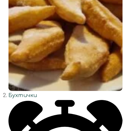
Бухтички