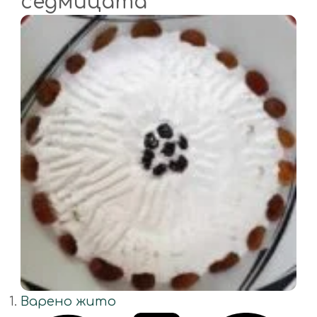
седмицата
Варено жито