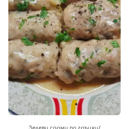
Зелеви сарми по гръцки/