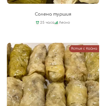
Солена туршия
25 часа
Лесно
Ястия с Кайма