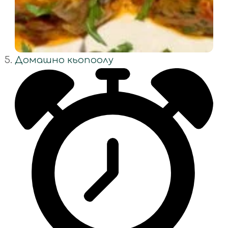
Домашно кьопоолу