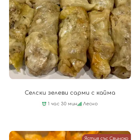
Селски зелеви сарми с кайма
1 час 30 мин
Лесно
Ястия със Свинско