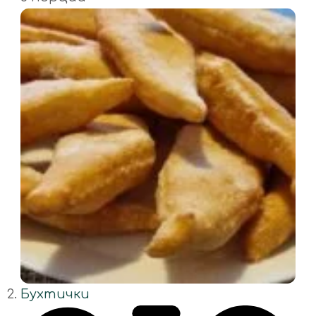
Бухтички