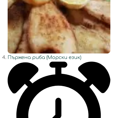
Пържена риба (Морски език)