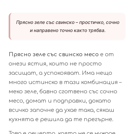
Прясно зеле със свинско – простичко, сочно
и направено точно както трябва.
Прясно зеле със свинско месо
е от
онези ястия, които не просто
засищат, а успокояват. Има нещо
много истинско в тази комбинация –
меко зеле, бавно сготвено със сочно
месо, домат и подправки, докато
всичко започне да ухае така, сякаш
кухнята е решила да те прегърне.
Това е рецепта, която не се нуждае