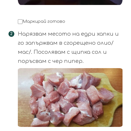
Маркирай готово
Нарязвам месото на едри хапки и
го запържвам в сгорещено олио/
мас/. Посолявам с щипка сол и
поръсвам с чер пипер.