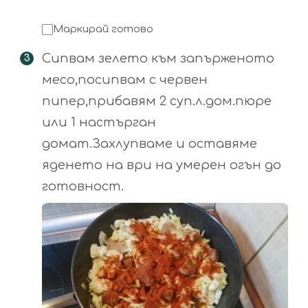
Маркирай готово
Сипвам зелето към запърженото
месо,посипвам с червен
пипер,прибавям 2 суп.л.дом.пюре
или 1 настърган
домат.Захлупваме и оставяме
яденето на ври на умерен огън до
готовност.