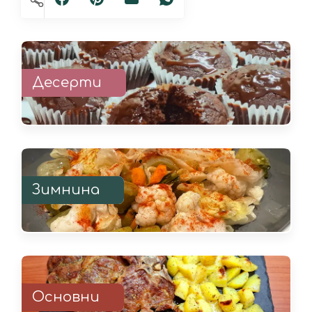
Десерти
Зимнина
Основни