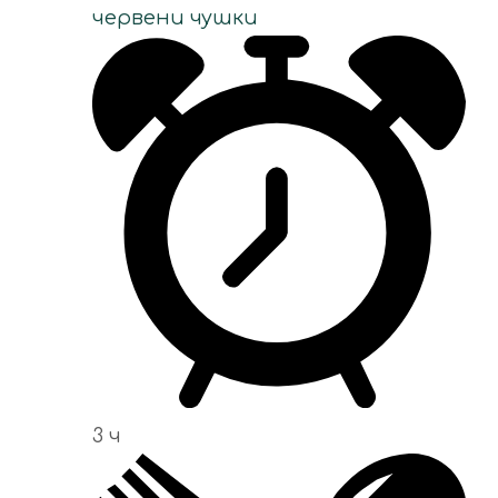
червени чушки
3 ч