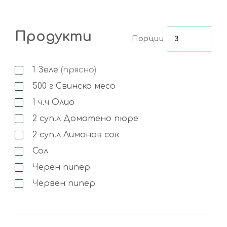
Продукти
Порции
1
Зеле
(прясно)
500
г
Свинско месо
1
ч.ч
Олио
2
суп.л
Доматено пюре
2
суп.л
Лимонов сок
Сол
Черен пипер
Червен пипер