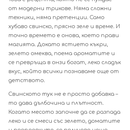
от модерни трикове. Няма сложни
техники, няма претенции. Само
хубаво свинско, прясно зеле и време. И
точно времето е онова, което прави
магията. Докато ястието къкри,
зелето омеква, поема ароматите и
се превръща в онзи богат, леко сладък
вкус, който всички познаваме още от
детството.
Свинското тук не е просто добавка –
то дава дълбочина и плътност.
Когато месото започне да се разпада
леко и се смеси със зелето, доматите