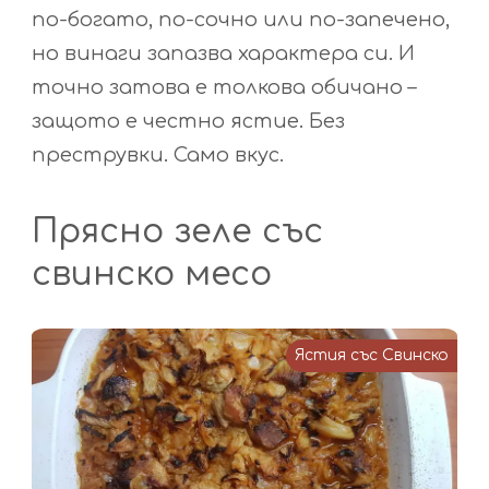
по-богато, по-сочно или по-запечено,
но винаги запазва характера си. И
точно затова е толкова обичано –
защото е честно ястие. Без
преструвки. Само вкус.
Прясно зеле със
свинско месо
Ястия със Свинско