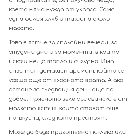
и подправките, се получава нещо,
което няма нужда от украса. Само
една филия хляб и тишина около
масата.
Това е ястие за спокойни вечери, за
студени дни и за моменти, в които
искаш нещо топло и сигурно. Има
онзи тип домашен аромат, който се
усеща още от входната врата. А ако
остане за следващия ден – още по-
добре. Прясното зеле със свинско е от
малкото ястия, които стават още
по-вкусни, след като престоят.
Може да бъде приготвено по-леко или