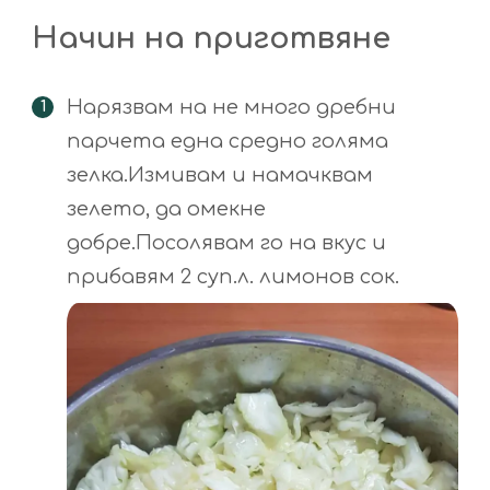
Начин на приготвяне
Нарязвам на не много дребни
парчета една средно голяма
зелка.Измивам и намачквам
зелето, да омекне
добре.Посолявам го на вкус и
прибавям 2 суп.л. лимонов сок.