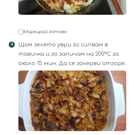
Маркирай готово
Щом зелето уври го сипвам в
тавичка и го запичам на 200°С за
около 15 мин. Да се зачерви отгоре.