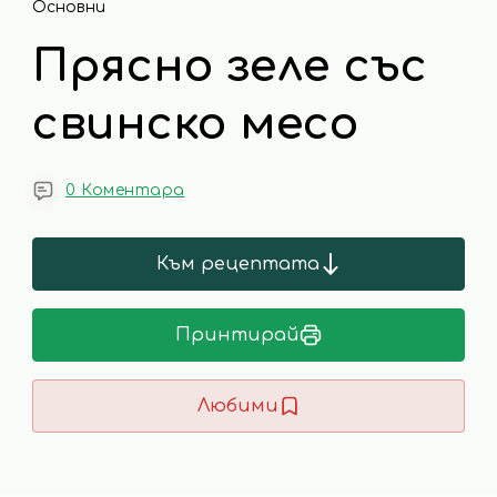
Основни
Прясно зеле със
свинско месо
0 Коментара
Към рецептата
Принтирай
Любими