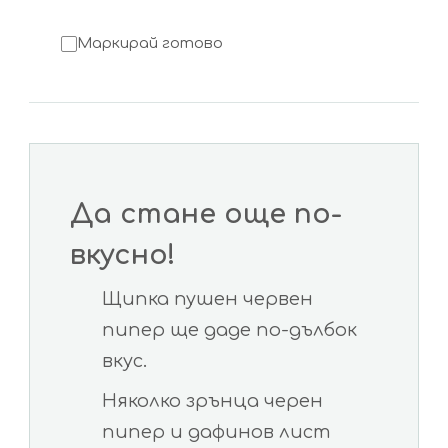
Маркирай готово
Да стане още по-
вкусно!
Щипка пушен червен
пипер ще даде по-дълбок
вкус.
Няколко зрънца черен
пипер и дафинов лист