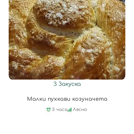
З
Закуска
Малки пухкави козуначета
3 часа
Лесно