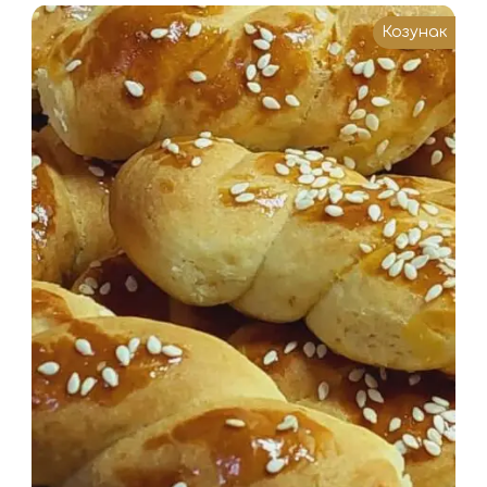
Козунак