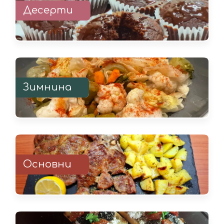
Десерти
Зимнина
Основни