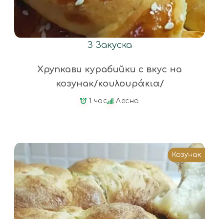
З
Закуска
Хрупкави курабийки с вкус на
козунак/κουλουράκια/
1 час
Лесно
Козунак