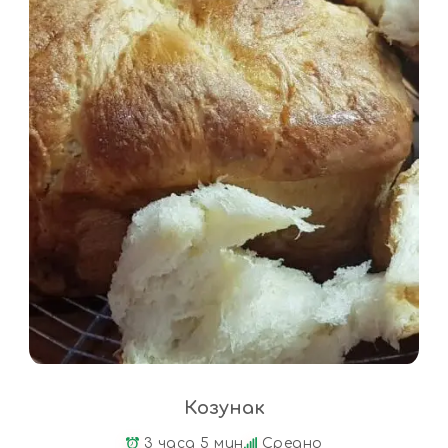
Козунак
3 часа 5 мин
Средно