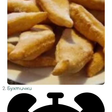
Бухтички