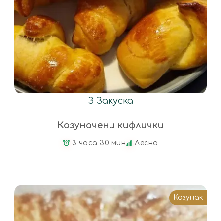
З
Закуска
Козуначени кифлички
3 часа 30 мин
Лесно
Козунак