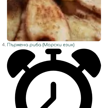
Пържена риба (Морски език)