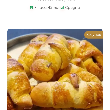
7 часа 45 мин
Средно
Козунак