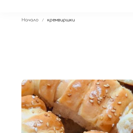
Начало
кремвиршки