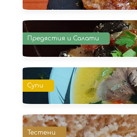
Предястия и Салати
Супи
Тестени