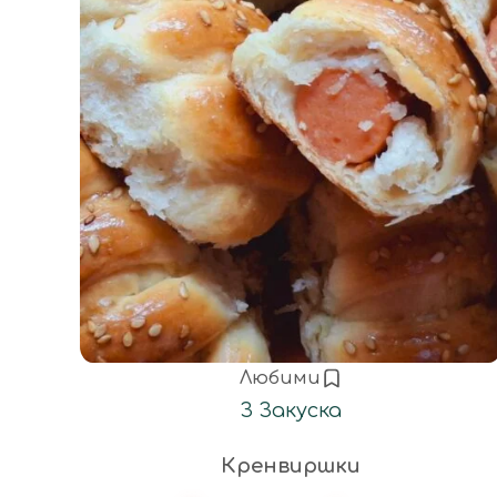
Любими
З
Закуска
Кренвиршки