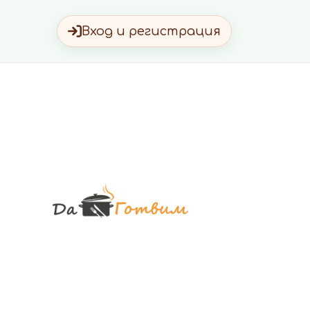
Вход и регистрация
Да Готви
Вкусни Домашн