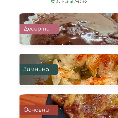
35 мин
Лесно
Десерти
Зимнина
Основни