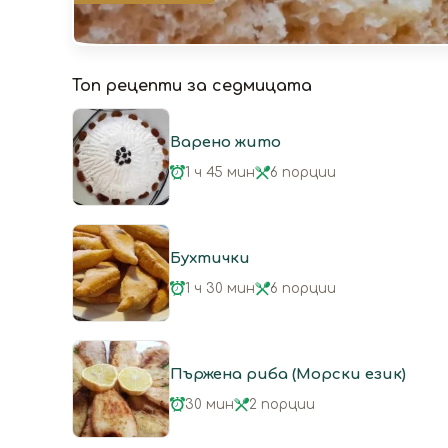
Топ рецепти за седмицата
Варено жито
1 ч 45 мин
6 порции
Бухтички
1 ч 30 мин
6 порции
Пържена риба (Морски език)
30 мин
2 порции