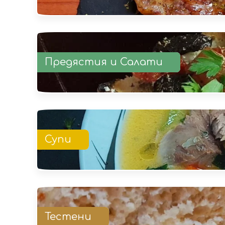
Предястия и Салати
Супи
Тестени