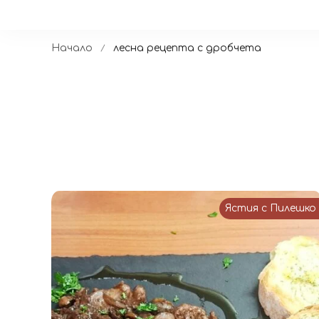
Начало
лесна рецепта с дробчета
Ястия с Пилешко