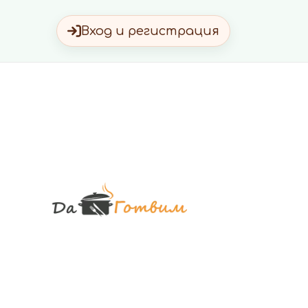
Вход и регистрация
Да Готви
Вкусни Домашн