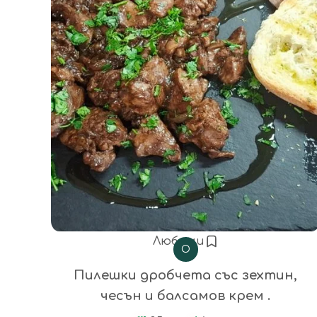
Любими
О
Пилешки дробчета със зехтин,
чесън и балсамов крем .