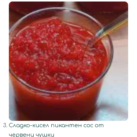
Сладко-кисел пикантен сос от
червени чушки