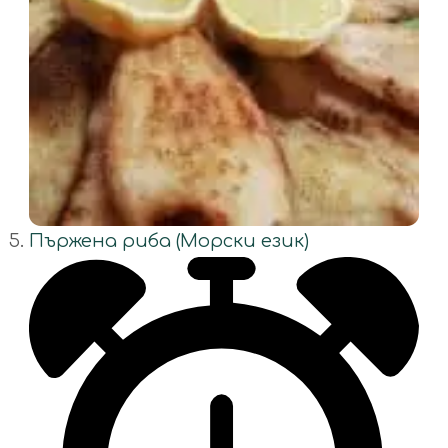
Пържена риба (Морски език)