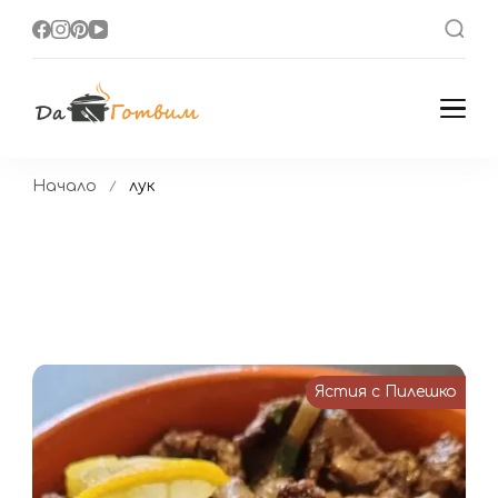
Да Готвим
Вкусни Домашни
Рецепти
Начало
лук
Ястия с Пилешко