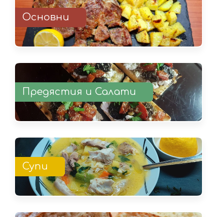
Основни
Предястия и Салати
Супи