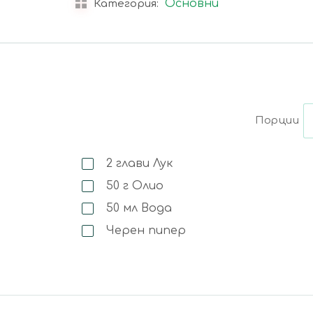
Основни
Категория:
Порции
2
глави
Лук
50
г
Олио
50
мл
Вода
Черен пипер