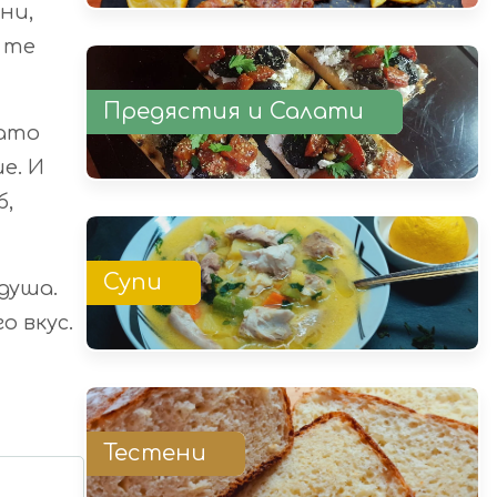
ни,
 те
Предястия и Салати
гато
е. И
б,
Супи
 душа.
о вкус.
Тестени