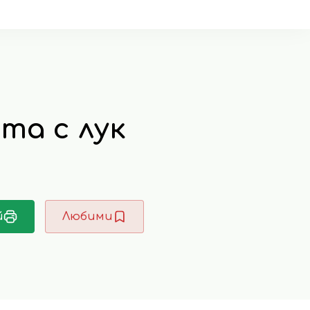
та с лук
й
Любими