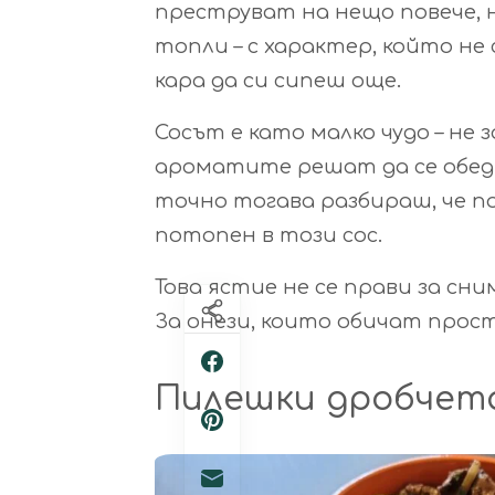
преструват на нещо повече, н
топли – с характер, който не
кара да си сипеш още.
Сосът е като малко чудо – не 
ароматите решат да се обеди
точно тогава разбираш, че по
потопен в този сос.
Това ястие не се прави за сним
За онези, които обичат прост
Пилешки дробчета