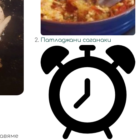
Патладжани саганаки
бавяме