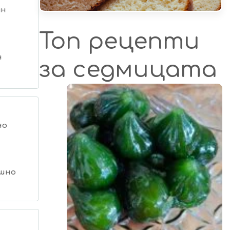
ин
Топ рецепти
н
за седмицата
но
шно