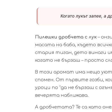
Когато лукът запее, а 
Пилешки дробчета с лук
– онз
масата на баба, където всичк
стария тиган, дето винаги и
когато не бързаш – просто сл
В този аромат има нещо уютно
спомен. От първите гозби, к
уроци по “да не бързаш с огън
вечерята наближава.
А дробчетата? Те са като оне