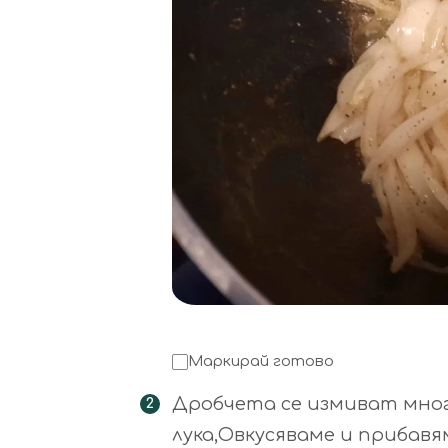
Маркирай готово
Дробчета се измиват мног
лука,Овкусяваме и прибавя