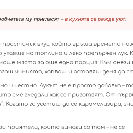
дробчетата му пригласят –
в кухнята се ражда уют
.
и простичък вкус, който връща времето наз
о ухаеше на топлина и леко препържен лук. 
маше място за още една порция. Към онези 
агаш чинията, хапваш и оставяш деня да с
 и честно. Лукът не е просто добавка – т
оито сме гледали как се приготвят. От пър
я”. Когато го усетиш да се карамелизира, зн
зи приятели, които винаги са там – не се