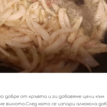
о добре от кръвта и ги добавяме цели към
ме виното.След като се изпари алкохола до