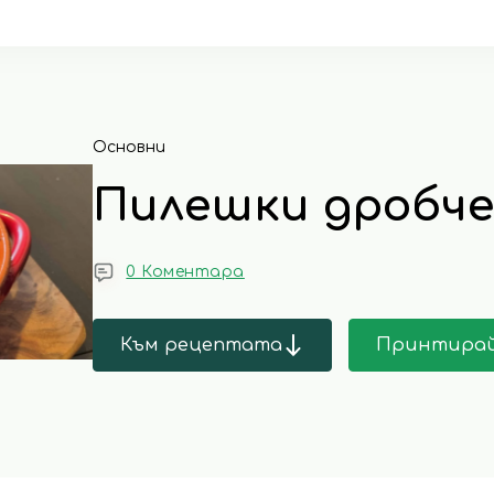
Основни
Пилешки дробче
0 Коментара
Към рецептата
Принтира