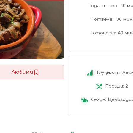
Подготовка
10 м
Готвене
30 мин
Готово за
40 ми
Любими
Трудност:
Лес
Порции:
2
Сезон:
Целогоди