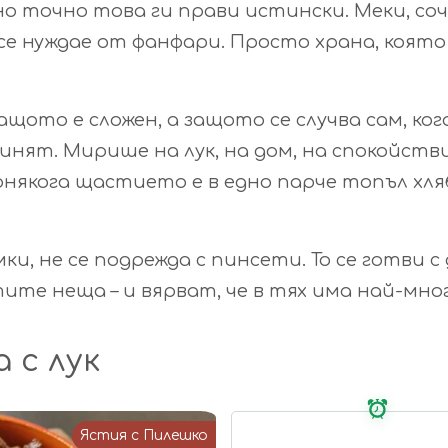
о точно това ги прави истински. Меки, соч
 се нуждае от фанфари. Просто храна, която
защото е сложен, а защото се случва сам, ко
нят. Мирише на лук, на дом, на спокойстви
някога щастието е в едно парче топъл хля
ки, не се подрежда с пинсети. То се готви с
ите неща – и вярват, че в тях има най-мног
 с лук
Ястия с Пилешко