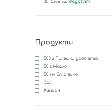
dagotvim
Сготви:
Продукти
500
г
Пилешки дробчета
50
г
Масло
50
мл
Бяло вино
Сол
Кимион