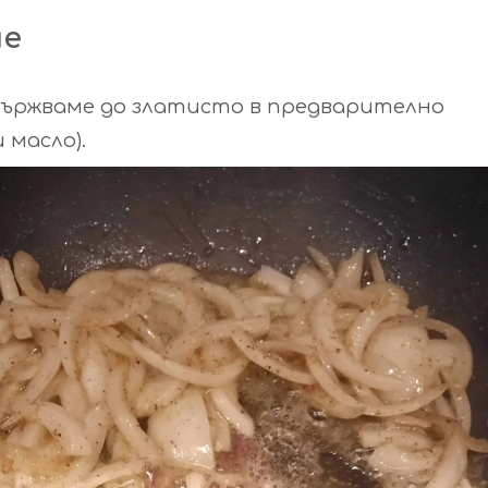
не
апържваме до златисто в предварително
 масло).