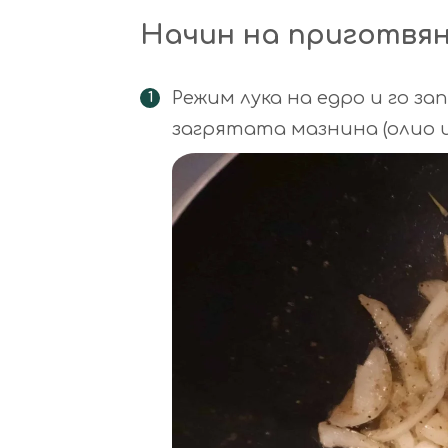
Начин на приготвя
Режим лука на едро и го з
загрятата мазнина (олио и