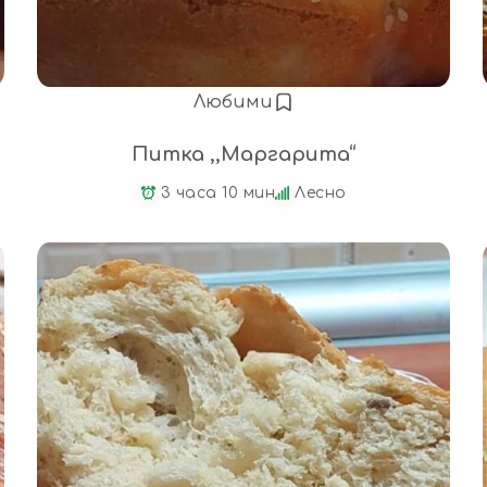
Любими
Питка ,,Маргарита“
3 часа 10 мин
Лесно