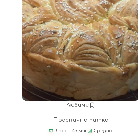
Любими
Празнична питка
3 часа 45 мин
Средно