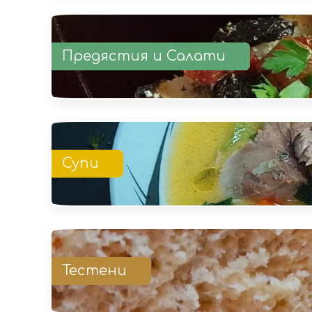
Предястия и Салати
Супи
Тестени