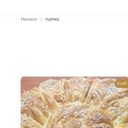
Начало
питка
Хляб