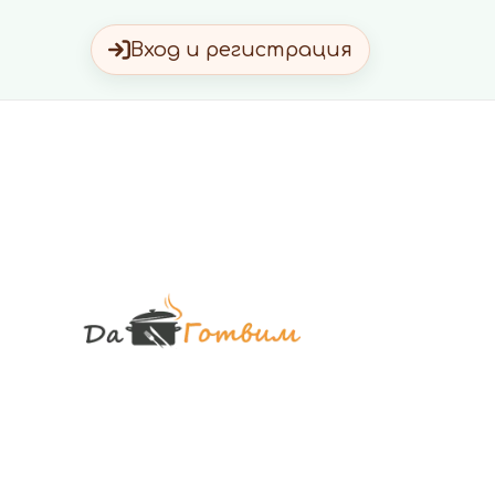
Вход и регистрация
Да Готви
Вкусни Домашн