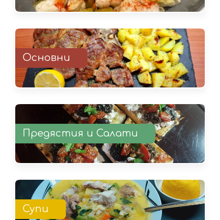
Основни
Предястия и Салати
Супи