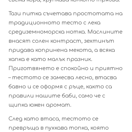
Тази питка съчетава простотата на
традиционното тесто с лека
средиземноморска нотка. Маслините
внасят солен контраст, зехтинът
придава копринена мекота, а всяка
хапка е като малък празник.
Приготвянето е спокойно и приятно
– тестото се замесва лесно, втасва
бавно и се оформя с ръце, както са
правили нашите баби, само че с
щипка южен аромат.
След като втаса, тестото се
превръща в пухкава топка, която