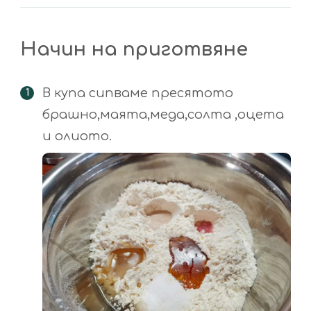
Начин на приготвяне
В купа сипваме пресятото
брашно,маята,меда,солта ,оцета
и олиото.