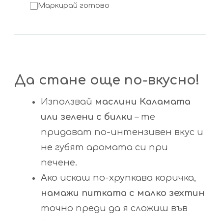
Маркирай готово
Да стане още по-вкусно!
Използвай
маслини Каламата
или зелени с билки
– те
придават по-интензивен вкус и
не губят аромата си при
печене.
Ако искаш по-хрупкава коричка,
намажи питката с малко зехтин
точно преди да я сложиш във