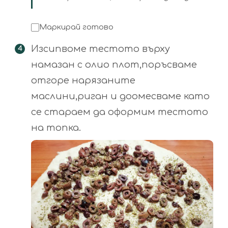
Маркирай готово
Изсипвоме тестото върху
намазан с олио плот,поръсваме
отгоре нарязаните
маслини,риган и доомесваме като
се стараем да оформим тестото
на топка.