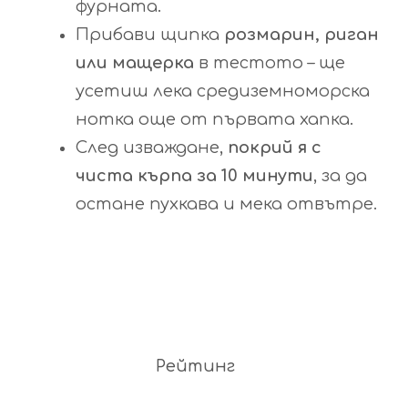
фурната.
Прибави щипка
розмарин, риган
или мащерка
в тестото – ще
усетиш лека средиземноморска
нотка още от първата хапка.
След изваждане,
покрий я с
чиста кърпа за 10 минути
, за да
остане пухкава и мека отвътре.
Рейтинг