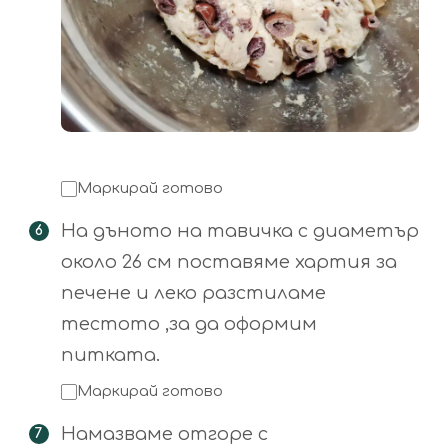
Маркирай готово
На дъното на тавичка с диаметър
около 26 см поставяме хартия за
печене и леко разстиламе
тестото ,за да оформим
питката.
Маркирай готово
Намазваме отгоре с