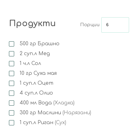
Продукти
Порции
500
гр
Брашно
2
суп.л
Мед
1
ч.л
Сол
10
гр
Суха мая
1
суп.л
Оцет
4
суп.л
Олио
400
мл
Вода
(Хладка)
300
гр
Маслини
(Нарязани)
1
суп.л
Риган
(Сух)