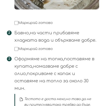
Маркирай готово
Бавно,на части прибавяме
хладката вода и объркваме добре.
Маркирай готово
Оформяме на топка,поставяме в
купата,номазваме добре с
олио,покриваме с капак и
оставяме на топло за около 30
мин.
Тестото е доста меко,но това да не
ви притеснява,така трябва да бъде.