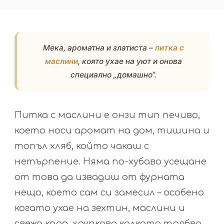
Мека, ароматна и златиста –
питка с
маслини
, която ухае на уют и онова
специално „домашно“.
Питка с маслини е онзи тип печиво,
което носи аромат на дом, тишина и
топъл хляб, който чакаш с
нетърпение. Няма по-хубаво усещане
от това да извадиш от фурната
нещо, което сам си замесил – особено
когато ухае на зехтин, маслини и
свежа кора, хрупкава колкото трябва.