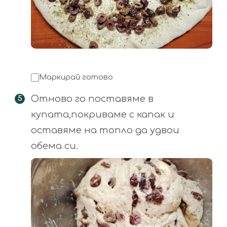
Маркирай готово
Отново го поставяме в
купата,покриваме с капак и
оставяме на топло да удвои
обема си.