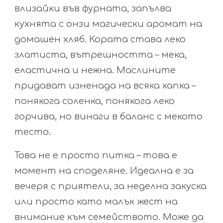
влизайки във фурната, запълва
кухнята с онзи магически аромат на
домашен хляб. Кората става леко
златиста, вътрешността – мека,
еластична и нежна. Маслините
придават изненада на всяка хапка –
понякога соленка, понякога леко
горчива, но винаги в баланс с мекото
тесто.
Това не е просто питка – това е
момент на споделяне. Идеална е за
вечеря с приятели, за неделна закуска
или просто като малък жест на
внимание към семейството. Може да