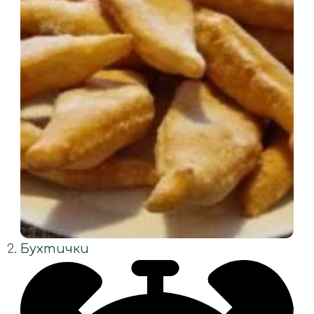
Бухтички