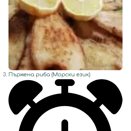
Пържена риба (Морски език)