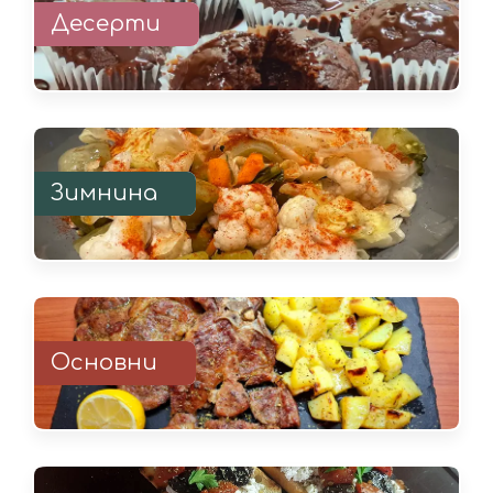
Десерти
Зимнина
Основни