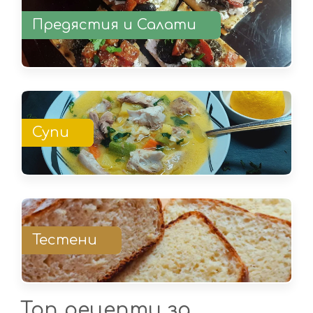
Предястия и Салати
Супи
Тестени
Топ рецепти за