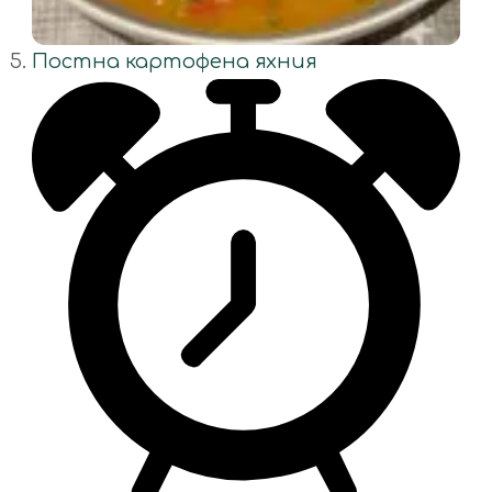
Постна картофена яхния