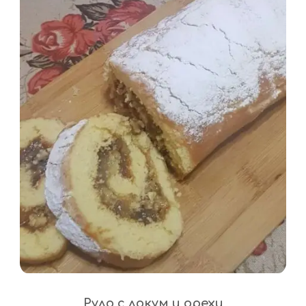
Руло с локум и орехи